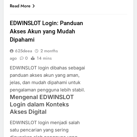
Read More
EDWINSLOT Login: Panduan
Akses Akun yang Mudah
Dipahami
625deea
2 months
ago
0
14 mins
EDWINSLOT login dibahas sebagai
panduan akses akun yang aman,
jelas, dan mudah dipahami untuk
pengalaman pengguna lebih stabil.
Mengenal EDWINSLOT
Login dalam Konteks
Akses Digital
EDWINSLOT login menjadi salah
satu pencarian yang sering