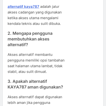
alternatif kaya787
adalah jalur
akses cadangan yang digunakan
ketika akses utama mengalami
kendala teknis atau sulit dibuka.
2. Mengapa pengguna
membutuhkan akses
alternatif?
Akses alternatif membantu
pengguna memiliki opsi tambahan
saat halaman utama lambat, tidak
stabil, atau sulit dimuat.
3. Apakah alternatif
KAYA787 aman digunakan?
Akses alternatif dapat digunakan
lebih aman jika pengguna