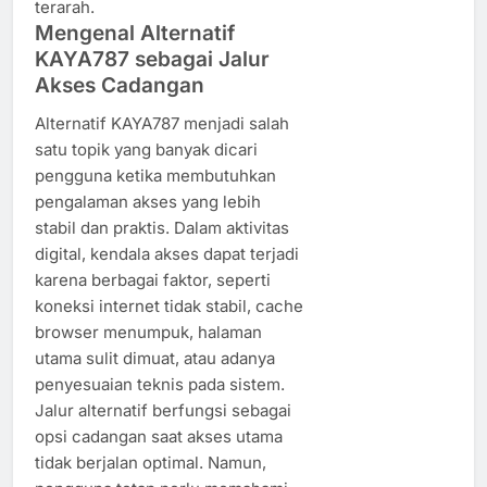
terarah.
Mengenal Alternatif
KAYA787 sebagai Jalur
Akses Cadangan
Alternatif KAYA787 menjadi salah
satu topik yang banyak dicari
pengguna ketika membutuhkan
pengalaman akses yang lebih
stabil dan praktis. Dalam aktivitas
digital, kendala akses dapat terjadi
karena berbagai faktor, seperti
koneksi internet tidak stabil, cache
browser menumpuk, halaman
utama sulit dimuat, atau adanya
penyesuaian teknis pada sistem.
Jalur alternatif berfungsi sebagai
opsi cadangan saat akses utama
tidak berjalan optimal. Namun,