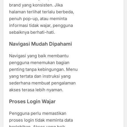
brand yang konsisten. Jika
halaman terlihat terlalu berbeda,
penuh pop-up, atau meminta
informasi tidak wajar, pengguna
sebaiknya berhati-hati.
Navigasi Mudah Dipahami
Navigasi yang baik membantu
pengguna menemukan bagian
penting tanpa kebingungan. Menu
yang tertata dan instruksi yang
sederhana membuat pengalaman
akses terasa lebih nyaman.
Proses Login Wajar
Pengguna perlu memastikan
proses login tidak meminta data
berlebihan. Akses yang baik