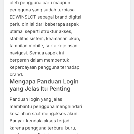
oleh pengguna baru maupun
pengguna yang sudah terbiasa.
EDWINSLOT sebagai brand digital
perlu dinilai dari beberapa aspek
utama, seperti struktur akses,
stabilitas sistem, keamanan akun,
tampilan mobile, serta kejelasan
navigasi. Semua aspek ini
berperan dalam membentuk
kepercayaan pengguna terhadap
brand.
Mengapa Panduan Login
yang Jelas Itu Penting
Panduan login yang jelas
membantu pengguna menghindari
kesalahan saat mengakses akun.
Banyak kendala akses terjadi
karena pengguna terburu-buru,