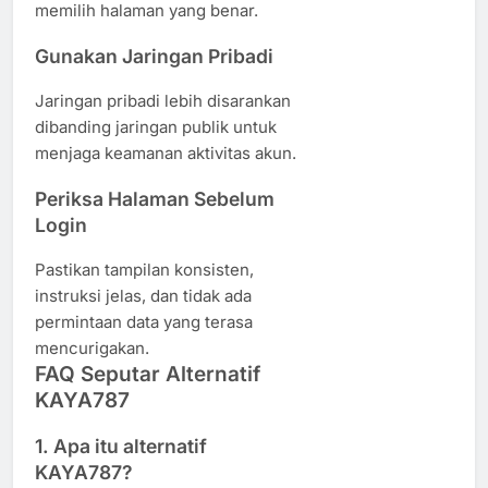
memilih halaman yang benar.
Gunakan Jaringan Pribadi
Jaringan pribadi lebih disarankan
dibanding jaringan publik untuk
menjaga keamanan aktivitas akun.
Periksa Halaman Sebelum
Login
Pastikan tampilan konsisten,
instruksi jelas, dan tidak ada
permintaan data yang terasa
mencurigakan.
FAQ Seputar Alternatif
KAYA787
1. Apa itu alternatif
KAYA787?