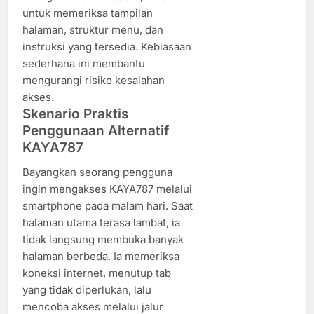
untuk memeriksa tampilan
halaman, struktur menu, dan
instruksi yang tersedia. Kebiasaan
sederhana ini membantu
mengurangi risiko kesalahan
akses.
Skenario Praktis
Penggunaan Alternatif
KAYA787
Bayangkan seorang pengguna
ingin mengakses KAYA787 melalui
smartphone pada malam hari. Saat
halaman utama terasa lambat, ia
tidak langsung membuka banyak
halaman berbeda. Ia memeriksa
koneksi internet, menutup tab
yang tidak diperlukan, lalu
mencoba akses melalui jalur