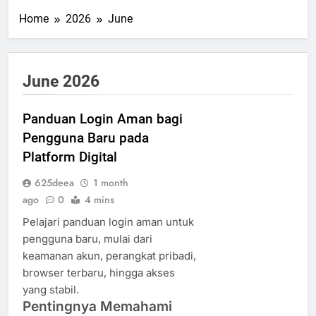
Home
2026
June
June 2026
Panduan Login Aman bagi
Pengguna Baru pada
Platform Digital
625deea
1 month
ago
0
4 mins
Pelajari panduan login aman untuk
pengguna baru, mulai dari
keamanan akun, perangkat pribadi,
browser terbaru, hingga akses
yang stabil.
Pentingnya Memahami