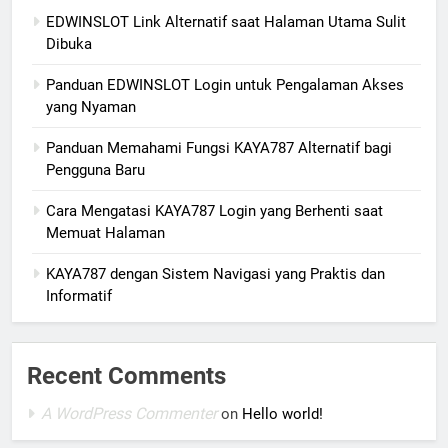
EDWINSLOT Link Alternatif saat Halaman Utama Sulit
Dibuka
Panduan EDWINSLOT Login untuk Pengalaman Akses
yang Nyaman
Panduan Memahami Fungsi KAYA787 Alternatif bagi
Pengguna Baru
Cara Mengatasi KAYA787 Login yang Berhenti saat
Memuat Halaman
KAYA787 dengan Sistem Navigasi yang Praktis dan
Informatif
Recent Comments
A WordPress Commenter
on
Hello world!