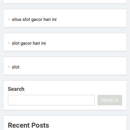
situs slot gacor hari ini
slot gacor hari ini
slot
Search
SEARCH
Recent Posts