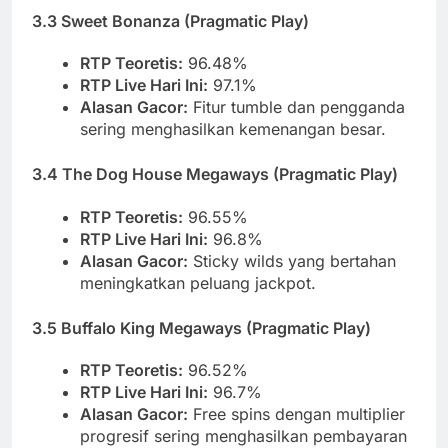
3.3 Sweet Bonanza (Pragmatic Play)
RTP Teoretis:
96.48%
RTP Live Hari Ini:
97.1%
Alasan Gacor:
Fitur tumble dan pengganda
sering menghasilkan kemenangan besar.
3.4 The Dog House Megaways (Pragmatic Play)
RTP Teoretis:
96.55%
RTP Live Hari Ini:
96.8%
Alasan Gacor:
Sticky wilds yang bertahan
meningkatkan peluang jackpot.
3.5 Buffalo King Megaways (Pragmatic Play)
RTP Teoretis:
96.52%
RTP Live Hari Ini:
96.7%
Alasan Gacor:
Free spins dengan multiplier
progresif sering menghasilkan pembayaran