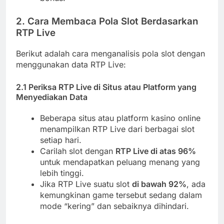
2. Cara Membaca Pola Slot Berdasarkan
RTP Live
Berikut adalah cara menganalisis pola slot dengan
menggunakan data RTP Live:
2.1 Periksa RTP Live di Situs atau Platform yang
Menyediakan Data
Beberapa situs atau platform kasino online
menampilkan RTP Live dari berbagai slot
setiap hari.
Carilah slot dengan
RTP Live di atas 96%
untuk mendapatkan peluang menang yang
lebih tinggi.
Jika RTP Live suatu slot
di bawah 92%
, ada
kemungkinan game tersebut sedang dalam
mode “kering” dan sebaiknya dihindari.