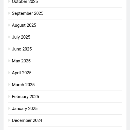
October 2025
September 2025
August 2025
July 2025
June 2025
May 2025
April 2025
March 2025
February 2025
January 2025
December 2024