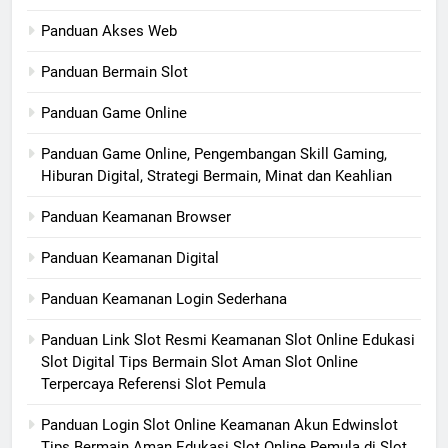
Panduan Akses Web
Panduan Bermain Slot
Panduan Game Online
Panduan Game Online, Pengembangan Skill Gaming,
Hiburan Digital, Strategi Bermain, Minat dan Keahlian
Panduan Keamanan Browser
Panduan Keamanan Digital
Panduan Keamanan Login Sederhana
Panduan Link Slot Resmi Keamanan Slot Online Edukasi
Slot Digital Tips Bermain Slot Aman Slot Online
Terpercaya Referensi Slot Pemula
Panduan Login Slot Online Keamanan Akun Edwinslot
Tips Bermain Aman Edukasi Slot Online Pemula di Slot