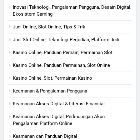
Inovasi Teknologi, Pengalaman Pengguna, Desain Digital,
Ekosistem Gaming
Judi Online, Slot Online, Tips & Trik
Judi Slot Online, Teknologi Perjudian, Platform Judi
Kasino Online, Panduan Pemain, Permainan Slot
Kasino Online, Panduan Permainan, Slot Online
Kasino Online, Slot, Permainan Kasino
Keamanan & Pengalaman Pengguna
Keamanan Akses Digital & Literasi Finansial
Keamanan Akses Digital, Perlindungan Akun,
Pengalaman Platform Online
Keamanan dan Panduan Digital