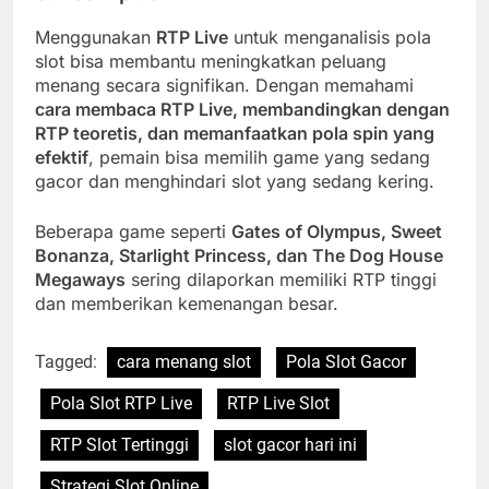
Menggunakan
RTP Live
untuk menganalisis pola
slot bisa membantu meningkatkan peluang
menang secara signifikan. Dengan memahami
cara membaca RTP Live, membandingkan dengan
RTP teoretis, dan memanfaatkan pola spin yang
efektif
, pemain bisa memilih game yang sedang
gacor dan menghindari slot yang sedang kering.
Beberapa game seperti
Gates of Olympus, Sweet
Bonanza, Starlight Princess, dan The Dog House
Megaways
sering dilaporkan memiliki RTP tinggi
dan memberikan kemenangan besar.
Tagged:
cara menang slot
Pola Slot Gacor
Pola Slot RTP Live
RTP Live Slot
RTP Slot Tertinggi
slot gacor hari ini
Strategi Slot Online