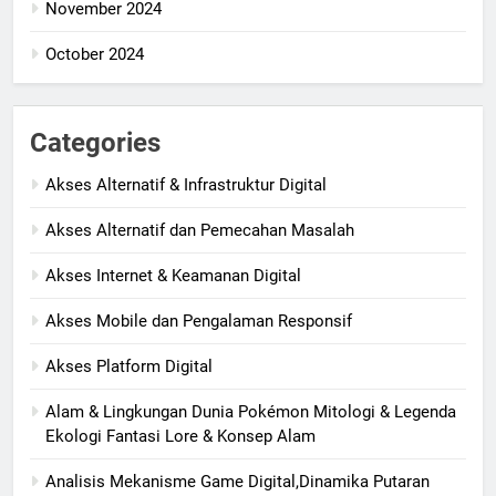
November 2024
October 2024
Categories
Akses Alternatif & Infrastruktur Digital
Akses Alternatif dan Pemecahan Masalah
Akses Internet & Keamanan Digital
Akses Mobile dan Pengalaman Responsif
Akses Platform Digital
Alam & Lingkungan Dunia Pokémon Mitologi & Legenda
Ekologi Fantasi Lore & Konsep Alam
Analisis Mekanisme Game Digital,Dinamika Putaran