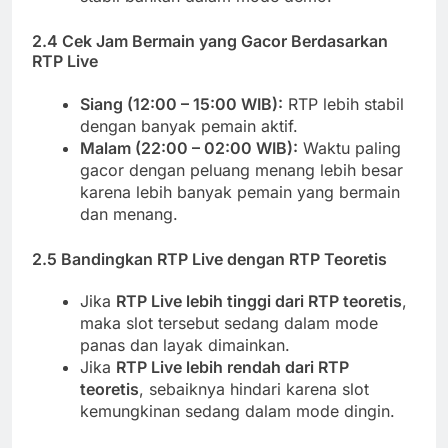
2.4 Cek Jam Bermain yang Gacor Berdasarkan
RTP Live
Siang (12:00 – 15:00 WIB):
RTP lebih stabil
dengan banyak pemain aktif.
Malam (22:00 – 02:00 WIB):
Waktu paling
gacor dengan peluang menang lebih besar
karena lebih banyak pemain yang bermain
dan menang.
2.5 Bandingkan RTP Live dengan RTP Teoretis
Jika
RTP Live lebih tinggi dari RTP teoretis
,
maka slot tersebut sedang dalam mode
panas dan layak dimainkan.
Jika
RTP Live lebih rendah dari RTP
teoretis
, sebaiknya hindari karena slot
kemungkinan sedang dalam mode dingin.