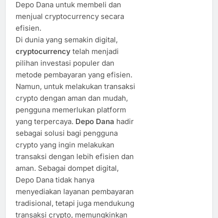
Depo Dana untuk membeli dan
menjual cryptocurrency secara
efisien.
Di dunia yang semakin digital,
cryptocurrency
telah menjadi
pilihan investasi populer dan
metode pembayaran yang efisien.
Namun, untuk melakukan transaksi
crypto dengan aman dan mudah,
pengguna memerlukan platform
yang terpercaya.
Depo Dana
hadir
sebagai solusi bagi pengguna
crypto yang ingin melakukan
transaksi dengan lebih efisien dan
aman. Sebagai dompet digital,
Depo Dana tidak hanya
menyediakan layanan pembayaran
tradisional, tetapi juga mendukung
transaksi crypto, memungkinkan