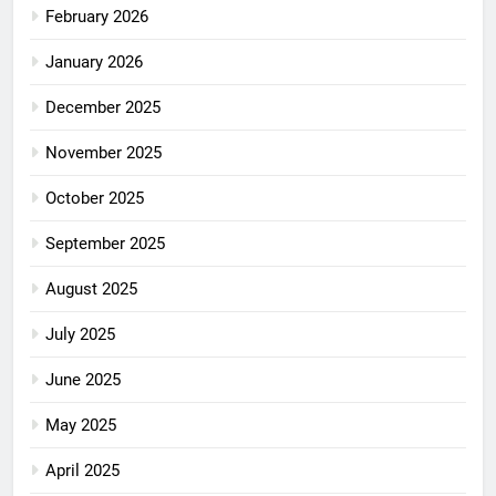
February 2026
January 2026
December 2025
November 2025
October 2025
September 2025
August 2025
July 2025
June 2025
May 2025
April 2025