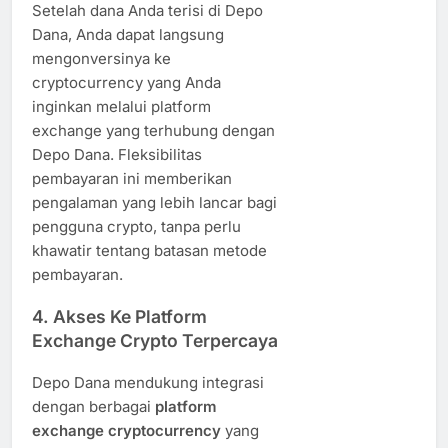
Setelah dana Anda terisi di Depo
Dana, Anda dapat langsung
mengonversinya ke
cryptocurrency yang Anda
inginkan melalui platform
exchange yang terhubung dengan
Depo Dana. Fleksibilitas
pembayaran ini memberikan
pengalaman yang lebih lancar bagi
pengguna crypto, tanpa perlu
khawatir tentang batasan metode
pembayaran.
4.
Akses Ke Platform
Exchange Crypto Terpercaya
Depo Dana mendukung integrasi
dengan berbagai
platform
exchange cryptocurrency
yang