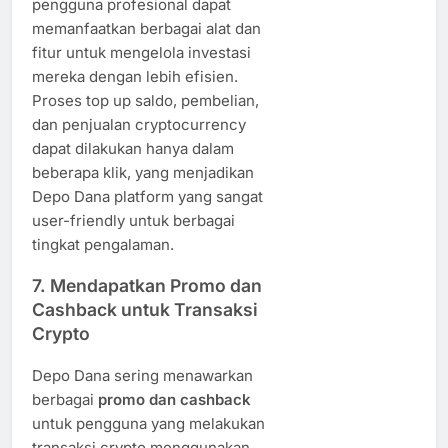
pengguna profesional dapat
memanfaatkan berbagai alat dan
fitur untuk mengelola investasi
mereka dengan lebih efisien.
Proses top up saldo, pembelian,
dan penjualan cryptocurrency
dapat dilakukan hanya dalam
beberapa klik, yang menjadikan
Depo Dana platform yang sangat
user-friendly untuk berbagai
tingkat pengalaman.
7.
Mendapatkan Promo dan
Cashback untuk Transaksi
Crypto
Depo Dana sering menawarkan
berbagai
promo dan cashback
untuk pengguna yang melakukan
transaksi crypto menggunakan