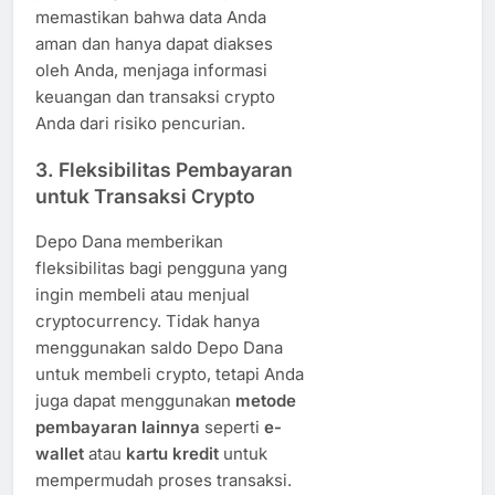
memastikan bahwa data Anda
aman dan hanya dapat diakses
oleh Anda, menjaga informasi
keuangan dan transaksi crypto
Anda dari risiko pencurian.
3.
Fleksibilitas Pembayaran
untuk Transaksi Crypto
Depo Dana memberikan
fleksibilitas bagi pengguna yang
ingin membeli atau menjual
cryptocurrency. Tidak hanya
menggunakan saldo Depo Dana
untuk membeli crypto, tetapi Anda
juga dapat menggunakan
metode
pembayaran lainnya
seperti
e-
wallet
atau
kartu kredit
untuk
mempermudah proses transaksi.