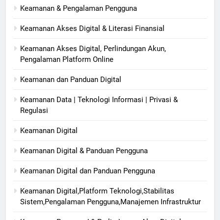
Keamanan & Pengalaman Pengguna
Keamanan Akses Digital & Literasi Finansial
Keamanan Akses Digital, Perlindungan Akun,
Pengalaman Platform Online
Keamanan dan Panduan Digital
Keamanan Data | Teknologi Informasi | Privasi &
Regulasi
Keamanan Digital
Keamanan Digital & Panduan Pengguna
Keamanan Digital dan Panduan Pengguna
Keamanan Digital,Platform Teknologi,Stabilitas
Sistem,Pengalaman Pengguna,Manajemen Infrastruktur