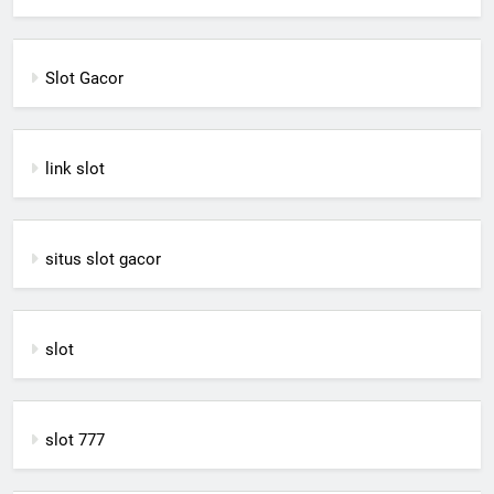
Slot Gacor
link slot
situs slot gacor
slot
slot 777