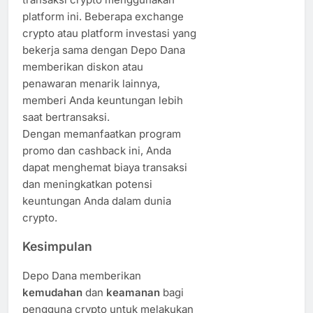
platform ini. Beberapa exchange
crypto atau platform investasi yang
bekerja sama dengan Depo Dana
memberikan diskon atau
penawaran menarik lainnya,
memberi Anda keuntungan lebih
saat bertransaksi.
Dengan memanfaatkan program
promo dan cashback ini, Anda
dapat menghemat biaya transaksi
dan meningkatkan potensi
keuntungan Anda dalam dunia
crypto.
Kesimpulan
Depo Dana memberikan
kemudahan
dan
keamanan
bagi
pengguna crypto untuk melakukan