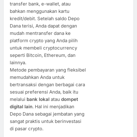
transfer bank, e-wallet, atau
bahkan menggunakan kartu
kredit/debit. Setelah saldo Depo
Dana terisi, Anda dapat dengan
mudah mentransfer dana ke
platform crypto yang Anda pilih
untuk membeli cryptocurrency
seperti Bitcoin, Ethereum, dan
lainnya.
Metode pembayaran yang fleksibel
memudahkan Anda untuk
bertransaksi dengan berbagai cara
sesuai preferensi Anda, baik itu
melalui
bank lokal
atau
dompet
digital lain
. Hal ini menjadikan
Depo Dana sebagai jembatan yang
sangat praktis untuk berinvestasi
di pasar crypto.