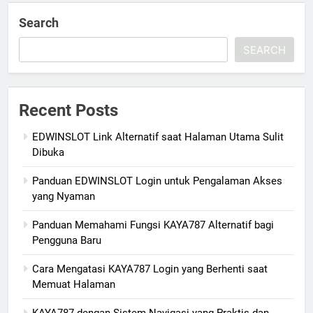
Search
SEARCH
Recent Posts
EDWINSLOT Link Alternatif saat Halaman Utama Sulit
Dibuka
Panduan EDWINSLOT Login untuk Pengalaman Akses
yang Nyaman
Panduan Memahami Fungsi KAYA787 Alternatif bagi
Pengguna Baru
Cara Mengatasi KAYA787 Login yang Berhenti saat
Memuat Halaman
KAYA787 dengan Sistem Navigasi yang Praktis dan