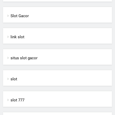
Slot Gacor
link slot
situs slot gacor
slot
slot 777