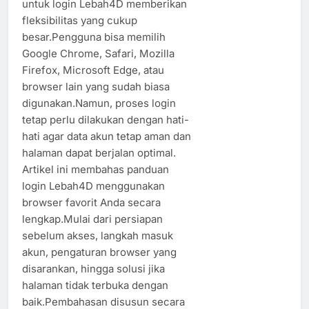
untuk login Lebah4D memberikan
fleksibilitas yang cukup
besar.Pengguna bisa memilih
Google Chrome, Safari, Mozilla
Firefox, Microsoft Edge, atau
browser lain yang sudah biasa
digunakan.Namun, proses login
tetap perlu dilakukan dengan hati-
hati agar data akun tetap aman dan
halaman dapat berjalan optimal.
Artikel ini membahas panduan
login Lebah4D menggunakan
browser favorit Anda secara
lengkap.Mulai dari persiapan
sebelum akses, langkah masuk
akun, pengaturan browser yang
disarankan, hingga solusi jika
halaman tidak terbuka dengan
baik.Pembahasan disusun secara