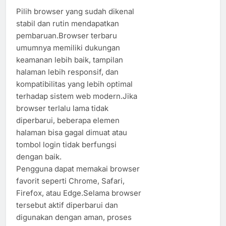
Pilih browser yang sudah dikenal
stabil dan rutin mendapatkan
pembaruan.Browser terbaru
umumnya memiliki dukungan
keamanan lebih baik, tampilan
halaman lebih responsif, dan
kompatibilitas yang lebih optimal
terhadap sistem web modern.Jika
browser terlalu lama tidak
diperbarui, beberapa elemen
halaman bisa gagal dimuat atau
tombol login tidak berfungsi
dengan baik.
Pengguna dapat memakai browser
favorit seperti Chrome, Safari,
Firefox, atau Edge.Selama browser
tersebut aktif diperbarui dan
digunakan dengan aman, proses