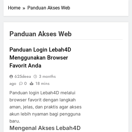
Home
Panduan Akses Web
Panduan Akses Web
Panduan Login Lebah4D
Menggunakan Browser
Favorit Anda
625deea
3 months
ago
0
18 mins
Panduan login Lebah4D melalui
browser favorit dengan langkah
aman, jelas, dan praktis agar akses
akun lebih nyaman bagi pengguna
baru.
Mengenal Akses Lebah4D