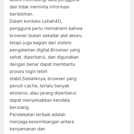
dan tidak meminta informasi
berlebihan.
Dalam konteks Lebah4D,
pengguna perlu memahami bahwa
browser bukan sekadar alat akses,
tetapi juga bagian dari sistem
pengalaman digital.Browser yang
sehat, diperbarui, dan digunakan
dengan benar dapat membantu
proses login lebih
stabil.Sebaliknya, browser yang
penuh cache, terlalu banyak
ekstensi, atau jarang diperbarui
dapat menyebabkan kendala
berulang.
Pendekatan terbaik adalah
menjaga keseimbangan antara
kenyamanan dan