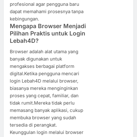
profesional agar pengguna baru
dapat memahami prosesnya tanpa
kebingungan.
Mengapa Browser Menjadi
Pilihan Praktis untuk Login
Lebah4D?
Browser adalah alat utama yang
banyak digunakan untuk
mengakses berbagai platform
digital.Ketika pengguna mencari
login Lebah4D melalui browser,
biasanya mereka menginginkan
proses yang cepat, familiar, dan
tidak rumit.Mereka tidak perlu
memasang banyak aplikasi, cukup
membuka browser yang sudah
tersedia di perangkat.
Keunggulan login melalui browser