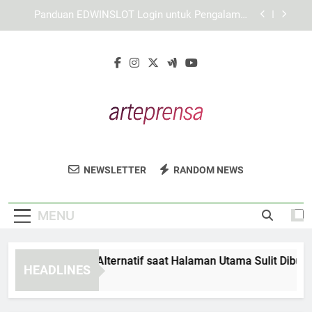
Skip
Panduan Memahami Fungsi KAYA787 Alternatif
to
bagi Pengguna Baru
content
Cara Mengatasi KAYA787 Login yang Berhenti
saat Memuat Halaman
EDWINSLOT Link Alternatif saat Halaman Utama
Sulit Dibuka
Panduan EDWINSLOT Login untuk Pengalaman
Akses yang Nyaman
Panduan Memahami Fungsi KAYA787 Alternatif
bagi Pengguna Baru
Arte Prensa
Temukan Seni Dan Konten Digital Di Arte
Cara Mengatasi KAYA787 Login yang Berhenti
NEWSLETTER
RANDOM NEWS
saat Memuat Halaman
Prensa. Untuk Para Kreator Yang Inovatif.
MENU
WINSLOT Link Alternatif saat Halaman Utama Sulit Dibuka
HEADLINES
Weeks Ago