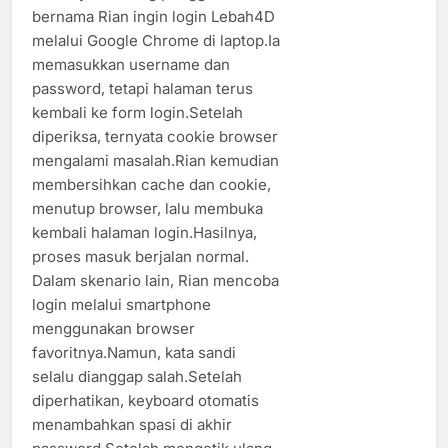
bernama Rian ingin login Lebah4D
melalui Google Chrome di laptop.Ia
memasukkan username dan
password, tetapi halaman terus
kembali ke form login.Setelah
diperiksa, ternyata cookie browser
mengalami masalah.Rian kemudian
membersihkan cache dan cookie,
menutup browser, lalu membuka
kembali halaman login.Hasilnya,
proses masuk berjalan normal.
Dalam skenario lain, Rian mencoba
login melalui smartphone
menggunakan browser
favoritnya.Namun, kata sandi
selalu dianggap salah.Setelah
diperhatikan, keyboard otomatis
menambahkan spasi di akhir