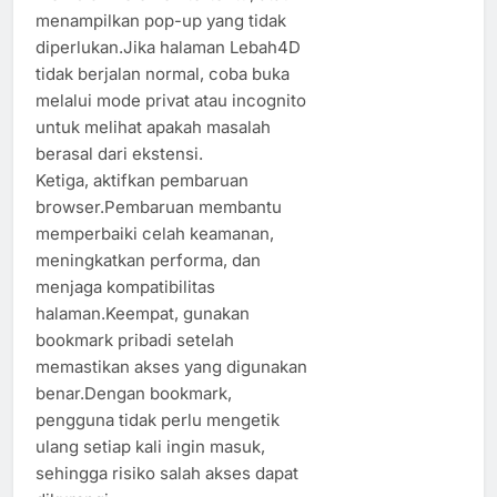
menampilkan pop-up yang tidak
diperlukan.Jika halaman Lebah4D
tidak berjalan normal, coba buka
melalui mode privat atau incognito
untuk melihat apakah masalah
berasal dari ekstensi.
Ketiga, aktifkan pembaruan
browser.Pembaruan membantu
memperbaiki celah keamanan,
meningkatkan performa, dan
menjaga kompatibilitas
halaman.Keempat, gunakan
bookmark pribadi setelah
memastikan akses yang digunakan
benar.Dengan bookmark,
pengguna tidak perlu mengetik
ulang setiap kali ingin masuk,
sehingga risiko salah akses dapat