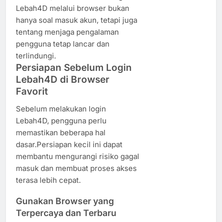
Lebah4D melalui browser bukan
hanya soal masuk akun, tetapi juga
tentang menjaga pengalaman
pengguna tetap lancar dan
terlindungi.
Persiapan Sebelum Login
Lebah4D di Browser
Favorit
Sebelum melakukan login
Lebah4D, pengguna perlu
memastikan beberapa hal
dasar.Persiapan kecil ini dapat
membantu mengurangi risiko gagal
masuk dan membuat proses akses
terasa lebih cepat.
Gunakan Browser yang
Terpercaya dan Terbaru