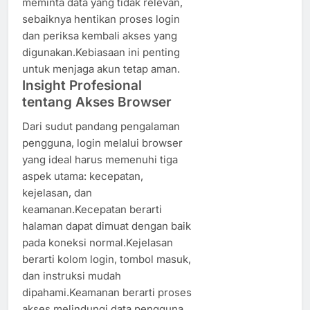
meminta data yang tidak relevan,
sebaiknya hentikan proses login
dan periksa kembali akses yang
digunakan.Kebiasaan ini penting
untuk menjaga akun tetap aman.
Insight Profesional
tentang Akses Browser
Dari sudut pandang pengalaman
pengguna, login melalui browser
yang ideal harus memenuhi tiga
aspek utama: kecepatan,
kejelasan, dan
keamanan.Kecepatan berarti
halaman dapat dimuat dengan baik
pada koneksi normal.Kejelasan
berarti kolom login, tombol masuk,
dan instruksi mudah
dipahami.Keamanan berarti proses
akses melindungi data pengguna