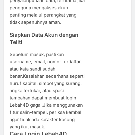
penyalahgunaan data, terutama jika
pengguna mengakses akun
penting melalui perangkat yang
tidak sepenuhnya aman.
Siapkan Data Akun dengan
Teliti
Sebelum masuk, pastikan
username, email, nomor terdaftar,
atau kata sandi sudah
benar.Kesalahan sederhana seperti
huruf kapital, simbol yang kurang,
angka tertukar, atau spasi
tambahan dapat membuat login
Lebah4D gagal.Jika menggunakan
fitur salin-tempel, periksa kembali
agar tidak ada karakter kosong
yang ikut masuk.
Cara Login Lebah4D