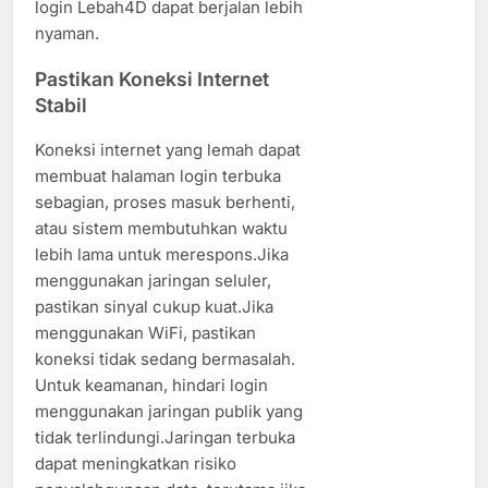
login Lebah4D dapat berjalan lebih
nyaman.
Pastikan Koneksi Internet
Stabil
Koneksi internet yang lemah dapat
membuat halaman login terbuka
sebagian, proses masuk berhenti,
atau sistem membutuhkan waktu
lebih lama untuk merespons.Jika
menggunakan jaringan seluler,
pastikan sinyal cukup kuat.Jika
menggunakan WiFi, pastikan
koneksi tidak sedang bermasalah.
Untuk keamanan, hindari login
menggunakan jaringan publik yang
tidak terlindungi.Jaringan terbuka
dapat meningkatkan risiko