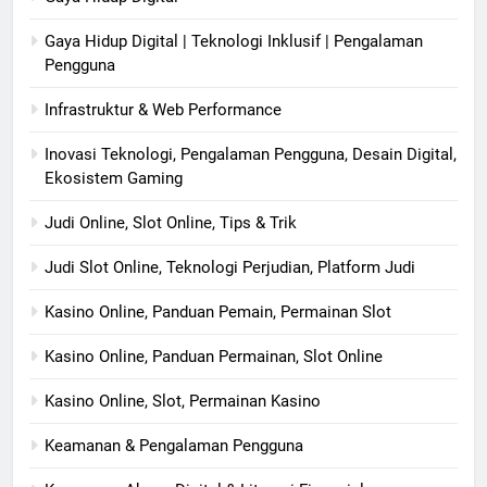
Gaya Hidup Digital | Teknologi Inklusif | Pengalaman
Pengguna
Infrastruktur & Web Performance
Inovasi Teknologi, Pengalaman Pengguna, Desain Digital,
Ekosistem Gaming
Judi Online, Slot Online, Tips & Trik
Judi Slot Online, Teknologi Perjudian, Platform Judi
Kasino Online, Panduan Pemain, Permainan Slot
Kasino Online, Panduan Permainan, Slot Online
Kasino Online, Slot, Permainan Kasino
Keamanan & Pengalaman Pengguna