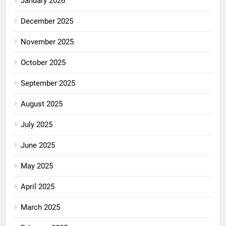
January 2026
December 2025
November 2025
October 2025
September 2025
August 2025
July 2025
June 2025
May 2025
April 2025
March 2025