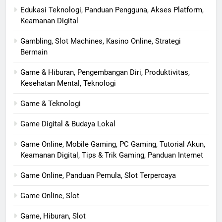
Edukasi Teknologi, Panduan Pengguna, Akses Platform,
Keamanan Digital
Gambling, Slot Machines, Kasino Online, Strategi
Bermain
Game & Hiburan, Pengembangan Diri, Produktivitas,
Kesehatan Mental, Teknologi
Game & Teknologi
Game Digital & Budaya Lokal
Game Online, Mobile Gaming, PC Gaming, Tutorial Akun,
Keamanan Digital, Tips & Trik Gaming, Panduan Internet
Game Online, Panduan Pemula, Slot Terpercaya
Game Online, Slot
Game, Hiburan, Slot