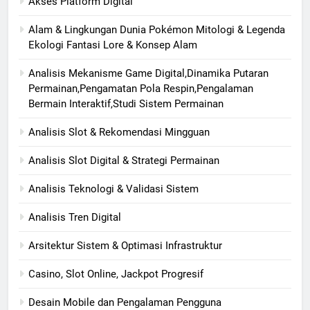
Akses Platform Digital
Alam & Lingkungan Dunia Pokémon Mitologi & Legenda
Ekologi Fantasi Lore & Konsep Alam
Analisis Mekanisme Game Digital,Dinamika Putaran
Permainan,Pengamatan Pola Respin,Pengalaman
Bermain Interaktif,Studi Sistem Permainan
Analisis Slot & Rekomendasi Mingguan
Analisis Slot Digital & Strategi Permainan
Analisis Teknologi & Validasi Sistem
Analisis Tren Digital
Arsitektur Sistem & Optimasi Infrastruktur
Casino, Slot Online, Jackpot Progresif
Desain Mobile dan Pengalaman Pengguna