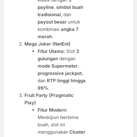
payline
,
simbol buah
tradisional
, dan
payout besar
untuk
kombinasi
angka 7
merah
.
Mega Joker (NetEnt)
Fitur Utama:
Slot
3
gulungan
dengan
mode Supermeter
,
progressive jackpot
,
dan
RTP tinggi hingga
99%
.
Fruit Party (Pragmatic
Play)
Fitur Modern:
Meskipun bertema
buah, slot ini
menggunakan
Cluster