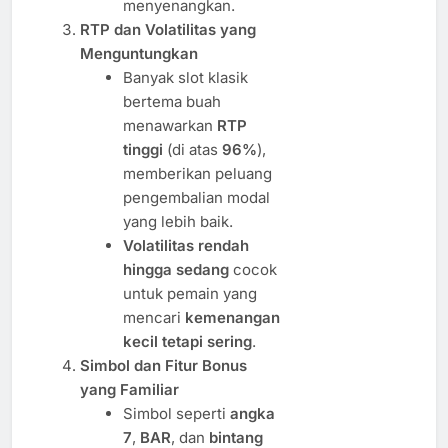
menyenangkan.
RTP dan Volatilitas yang
Menguntungkan
Banyak slot klasik
bertema buah
menawarkan
RTP
tinggi
(di atas
96%
),
memberikan peluang
pengembalian modal
yang lebih baik.
Volatilitas rendah
hingga sedang
cocok
untuk pemain yang
mencari
kemenangan
kecil tetapi sering
.
Simbol dan Fitur Bonus
yang Familiar
Simbol seperti
angka
7
,
BAR
, dan
bintang