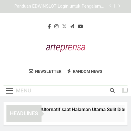
Skip
Panduan Memahami Fungsi KAYA787 Alternatif
to
bagi Pengguna Baru
content
Cara Mengatasi KAYA787 Login yang Berhenti
saat Memuat Halaman
EDWINSLOT Link Alternatif saat Halaman Utama
Sulit Dibuka
Panduan EDWINSLOT Login untuk Pengalaman
Akses yang Nyaman
Panduan Memahami Fungsi KAYA787 Alternatif
bagi Pengguna Baru
Arte Prensa
Temukan Seni Dan Konten Digital Di Arte
Cara Mengatasi KAYA787 Login yang Berhenti
NEWSLETTER
RANDOM NEWS
saat Memuat Halaman
Prensa. Untuk Para Kreator Yang Inovatif.
MENU
WINSLOT Link Alternatif saat Halaman Utama Sulit Dibuka
HEADLINES
Weeks Ago