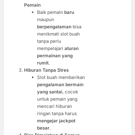
Pemain
Baik pemain
baru
maupun
berpengalaman
bisa
menikmati slot buah
tanpa perlu
mempelajari
aturan
permainan yang
rumit
.
Hiburan Tanpa Stres
Slot buah memberikan
pengalaman bermain
yang santai
, cocok
untuk pemain yang
mencari hiburan
ringan tanpa harus
mengejar jackpot
besar
.