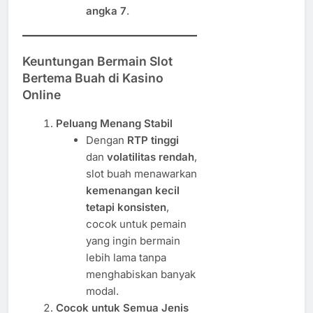
angka 7
.
Keuntungan Bermain Slot
Bertema Buah di Kasino
Online
Peluang Menang Stabil
Dengan
RTP tinggi
dan
volatilitas rendah
,
slot buah menawarkan
kemenangan kecil
tetapi konsisten
,
cocok untuk pemain
yang ingin bermain
lebih lama tanpa
menghabiskan banyak
modal.
Cocok untuk Semua Jenis