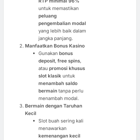
RTP minimal 96%
untuk memastikan
peluang
pengembalian modal
yang lebih baik dalam
jangka panjang.
Manfaatkan Bonus Kasino
Gunakan
bonus
deposit
,
free spins
,
atau
promosi khusus
slot klasik
untuk
menambah saldo
bermain
tanpa perlu
menambah modal.
Bermain dengan Taruhan
Kecil
Slot buah sering kali
menawarkan
kemenangan kecil