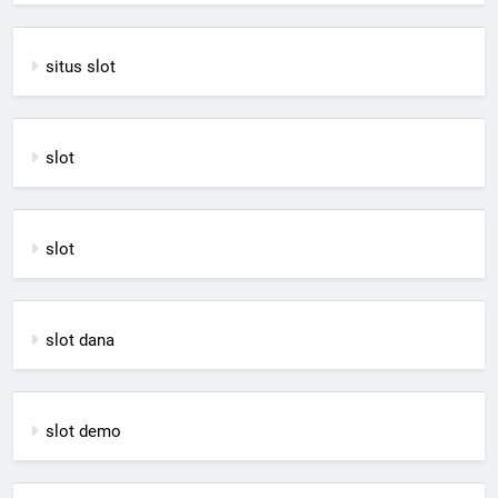
situs slot
slot
slot
slot dana
slot demo