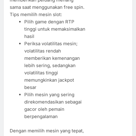
sama saat menggunakan free spin.
Tips memilih mesin slot:
Pilih game dengan RTP
tinggi untuk memaksimalkan
hasil
Periksa volatilitas mesin;
volatilitas rendah
memberikan kemenangan
lebih sering, sedangkan
volatilitas tinggi
memungkinkan jackpot
besar
Pilih mesin yang sering
direkomendasikan sebagai
gacor oleh pemain
berpengalaman
Dengan memilih mesin yang tepat,