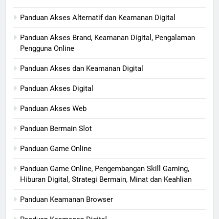
Panduan Akses Alternatif dan Keamanan Digital
Panduan Akses Brand, Keamanan Digital, Pengalaman
Pengguna Online
Panduan Akses dan Keamanan Digital
Panduan Akses Digital
Panduan Akses Web
Panduan Bermain Slot
Panduan Game Online
Panduan Game Online, Pengembangan Skill Gaming,
Hiburan Digital, Strategi Bermain, Minat dan Keahlian
Panduan Keamanan Browser