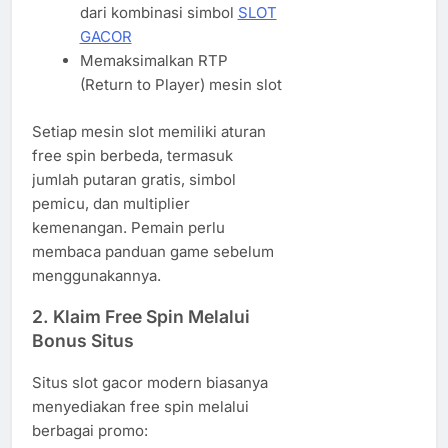
dari kombinasi simbol
SLOT
GACOR
Memaksimalkan RTP
(Return to Player) mesin slot
Setiap mesin slot memiliki aturan
free spin berbeda, termasuk
jumlah putaran gratis, simbol
pemicu, dan multiplier
kemenangan. Pemain perlu
membaca panduan game sebelum
menggunakannya.
2. Klaim Free Spin Melalui
Bonus Situs
Situs slot gacor modern biasanya
menyediakan free spin melalui
berbagai promo: