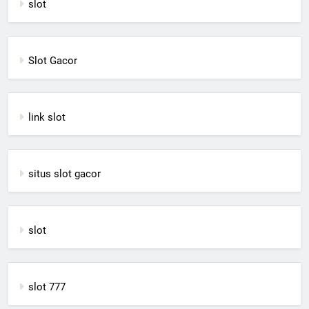
slot
Slot Gacor
link slot
situs slot gacor
slot
slot 777