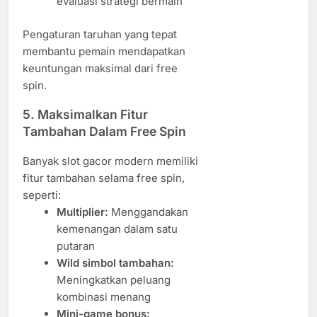
evaluasi strategi bermain
Pengaturan taruhan yang tepat
membantu pemain mendapatkan
keuntungan maksimal dari free
spin.
5. Maksimalkan Fitur
Tambahan Dalam Free Spin
Banyak slot gacor modern memiliki
fitur tambahan selama free spin,
seperti:
Multiplier:
Menggandakan
kemenangan dalam satu
putaran
Wild simbol tambahan:
Meningkatkan peluang
kombinasi menang
Mini-game bonus: