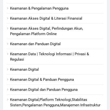
Keamanan & Pengalaman Pengguna
Keamanan Akses Digital & Literasi Finansial
Keamanan Akses Digital, Perlindungan Akun,
Pengalaman Platform Online
Keamanan dan Panduan Digital
Keamanan Data | Teknologi Informasi | Privasi &
Regulasi
Keamanan Digital
Keamanan Digital & Panduan Pengguna
Keamanan Digital dan Panduan Pengguna
Keamanan Digital,Platform Teknologi,Stabilitas
Sistem,Pengalaman Pengguna,Manajemen Infrastruktur