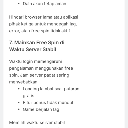
Data akun tetap aman
Hindari browser lama atau aplikasi
pihak ketiga untuk mencegah lag,
error, atau free spin tidak aktif.
7. Mainkan Free Spin di
Waktu Server Stabil
Waktu login memengaruhi
pengalaman menggunakan free
spin. Jam server padat sering
menyebabkan:
Loading lambat saat putaran
gratis
Fitur bonus tidak muncul
Game berjalan lag
Memilih waktu server stabil