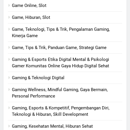
Game Online, Slot
Game, Hiburan, Slot
Game, Teknologi, Tips & Trik, Pengalaman Gaming,
Kinerja Game
Game, Tips & Trik, Panduan Game, Strategi Game
Gaming & Esports Etika Digital Mental & Psikologi
Gamer Komunitas Online Gaya Hidup Digital Sehat
Gaming & Teknologi Digital
Gaming Wellness, Mindful Gaming, Gaya Bermain,
Personal Performance
Gaming, Esports & Kompetitif, Pengembangan Diri,
Teknologi & Hiburan, Skill Development
Gaming, Kesehatan Mental, Hiburan Sehat