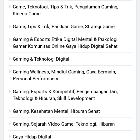
Game, Teknologi, Tips & Trik, Pengalaman Gaming,
Kinerja Game
Game, Tips & Trik, Panduan Game, Strategi Game
Gaming & Esports Etika Digital Mental & Psikologi
Gamer Komunitas Online Gaya Hidup Digital Sehat
Gaming & Teknologi Digital
Gaming Wellness, Mindful Gaming, Gaya Bermain,
Personal Performance
Gaming, Esports & Kompetitif, Pengembangan Diri,
Teknologi & Hiburan, Skill Development
Gaming, Kesehatan Mental, Hiburan Sehat
Gaming, Sejarah Video Game, Teknologi, Hiburan
Gaya Hidup Digital