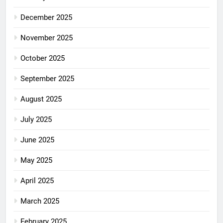
December 2025
November 2025
October 2025
September 2025
August 2025
July 2025
June 2025
May 2025
April 2025
March 2025
February 2025