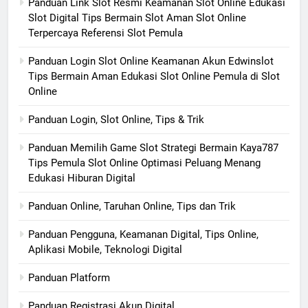
Panduan Link Slot Resmi Keamanan Slot Online Edukasi
Slot Digital Tips Bermain Slot Aman Slot Online
Terpercaya Referensi Slot Pemula
Panduan Login Slot Online Keamanan Akun Edwinslot
Tips Bermain Aman Edukasi Slot Online Pemula di Slot
Online
Panduan Login, Slot Online, Tips & Trik
Panduan Memilih Game Slot Strategi Bermain Kaya787
Tips Pemula Slot Online Optimasi Peluang Menang
Edukasi Hiburan Digital
Panduan Online, Taruhan Online, Tips dan Trik
Panduan Pengguna, Keamanan Digital, Tips Online,
Aplikasi Mobile, Teknologi Digital
Panduan Platform
Panduan Registrasi Akun Digital