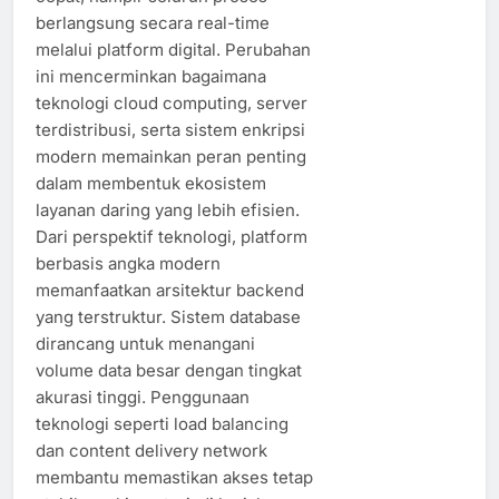
berlangsung secara real-time
melalui platform digital. Perubahan
ini mencerminkan bagaimana
teknologi cloud computing, server
terdistribusi, serta sistem enkripsi
modern memainkan peran penting
dalam membentuk ekosistem
layanan daring yang lebih efisien.
Dari perspektif teknologi, platform
berbasis angka modern
memanfaatkan arsitektur backend
yang terstruktur. Sistem database
dirancang untuk menangani
volume data besar dengan tingkat
akurasi tinggi. Penggunaan
teknologi seperti load balancing
dan content delivery network
membantu memastikan akses tetap