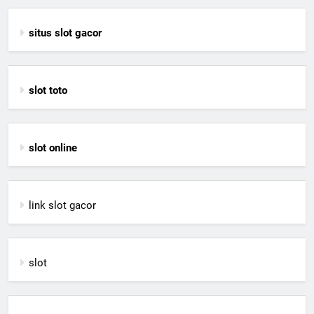
situs slot gacor
slot toto
slot online
link slot gacor
slot