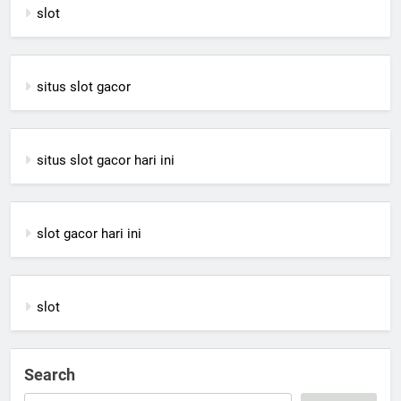
slot
situs slot gacor
situs slot gacor hari ini
slot gacor hari ini
slot
Search