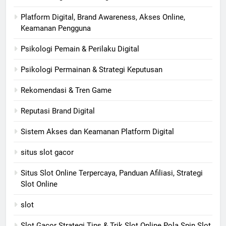
Platform Digital, Brand Awareness, Akses Online,
Keamanan Pengguna
Psikologi Pemain & Perilaku Digital
Psikologi Permainan & Strategi Keputusan
Rekomendasi & Tren Game
Reputasi Brand Digital
Sistem Akses dan Keamanan Platform Digital
situs slot gacor
Situs Slot Online Terpercaya, Panduan Afiliasi, Strategi
Slot Online
slot
Slot Gacor Strategi Tips & Trik Slot Online Pola Spin Slot