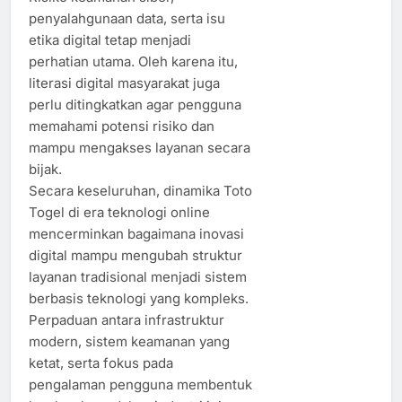
penyalahgunaan data, serta isu
etika digital tetap menjadi
perhatian utama. Oleh karena itu,
literasi digital masyarakat juga
perlu ditingkatkan agar pengguna
memahami potensi risiko dan
mampu mengakses layanan secara
bijak.
Secara keseluruhan, dinamika Toto
Togel di era teknologi online
mencerminkan bagaimana inovasi
digital mampu mengubah struktur
layanan tradisional menjadi sistem
berbasis teknologi yang kompleks.
Perpaduan antara infrastruktur
modern, sistem keamanan yang
ketat, serta fokus pada
pengalaman pengguna membentuk