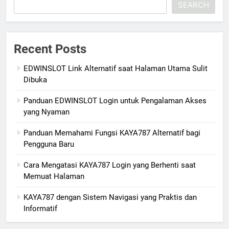
SEARCH
Recent Posts
EDWINSLOT Link Alternatif saat Halaman Utama Sulit
Dibuka
Panduan EDWINSLOT Login untuk Pengalaman Akses
yang Nyaman
Panduan Memahami Fungsi KAYA787 Alternatif bagi
Pengguna Baru
Cara Mengatasi KAYA787 Login yang Berhenti saat
Memuat Halaman
KAYA787 dengan Sistem Navigasi yang Praktis dan
Informatif