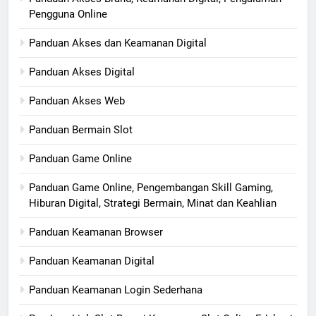
Pengguna Online
Panduan Akses dan Keamanan Digital
Panduan Akses Digital
Panduan Akses Web
Panduan Bermain Slot
Panduan Game Online
Panduan Game Online, Pengembangan Skill Gaming,
Hiburan Digital, Strategi Bermain, Minat dan Keahlian
Panduan Keamanan Browser
Panduan Keamanan Digital
Panduan Keamanan Login Sederhana