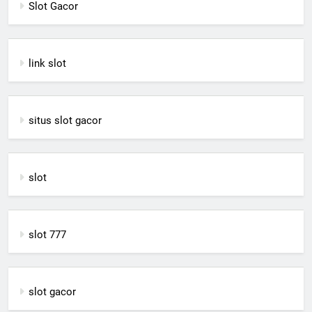
Slot Gacor
link slot
situs slot gacor
slot
slot 777
slot gacor