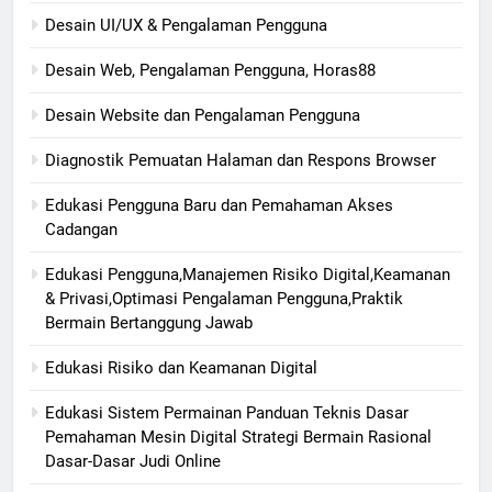
Desain UI/UX & Pengalaman Pengguna
Desain Web, Pengalaman Pengguna, Horas88
Desain Website dan Pengalaman Pengguna
Diagnostik Pemuatan Halaman dan Respons Browser
Edukasi Pengguna Baru dan Pemahaman Akses
Cadangan
Edukasi Pengguna,Manajemen Risiko Digital,Keamanan
& Privasi,Optimasi Pengalaman Pengguna,Praktik
Bermain Bertanggung Jawab
Edukasi Risiko dan Keamanan Digital
Edukasi Sistem Permainan Panduan Teknis Dasar
Pemahaman Mesin Digital Strategi Bermain Rasional
Dasar-Dasar Judi Online