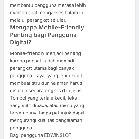
membantu pengguna merasa lebih
nyaman saat mengakses halaman
melalui perangkat seluler.
Mengapa Mobile-Friendly
Penting bagi Pengguna
Digital?
Mobile-friendly menjadi penting
karena ponsel sudah menjadi
perangkat utama bagi banyak
pengguna. Layar yang lebih kecil
membuat struktur halaman harus
disusun secara ringkas dan jelas.
Tombol yang terlalu kecil, teks
yang sulit dibaca, atau menu yang
tersembunyi tanpa petunjuk dapat
mengurangi kualitas pengalaman
pengguna.
Bagi pengguna EDWINSLOT,