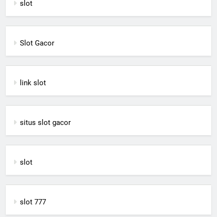
slot
Slot Gacor
link slot
situs slot gacor
slot
slot 777