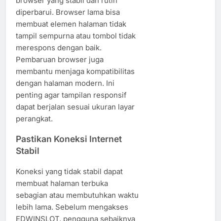
browser yang stabil dan rutin
diperbarui. Browser lama bisa
membuat elemen halaman tidak
tampil sempurna atau tombol tidak
merespons dengan baik.
Pembaruan browser juga
membantu menjaga kompatibilitas
dengan halaman modern. Ini
penting agar tampilan responsif
dapat berjalan sesuai ukuran layar
perangkat.
Pastikan Koneksi Internet
Stabil
Koneksi yang tidak stabil dapat
membuat halaman terbuka
sebagian atau membutuhkan waktu
lebih lama. Sebelum mengakses
EDWINSLOT, pengguna sebaiknya