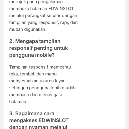
merujuk pada pengalaman
membuka halaman EDWINSLOT
melalui perangkat seluler dengan
tampilan yang responsif, rapi, dan
mudah digunakan.
2. Mengapa tampilan
responsif penting untuk
pengguna mobile?
Tampilan responsif membantu
teks, tombol, dan menu
menyesuaikan ukuran layar
sehingga pengguna lebih mudah
membaca dan menavigasi
halaman.
3. Bagaimana cara
mengakses EDWINSLOT
dengan nyaman melalui