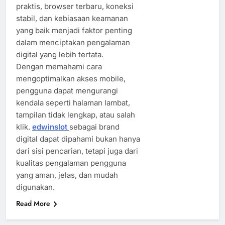
praktis, browser terbaru, koneksi
stabil, dan kebiasaan keamanan
yang baik menjadi faktor penting
dalam menciptakan pengalaman
digital yang lebih tertata.
Dengan memahami cara
mengoptimalkan akses mobile,
pengguna dapat mengurangi
kendala seperti halaman lambat,
tampilan tidak lengkap, atau salah
klik.
edwinslot
sebagai brand
digital dapat dipahami bukan hanya
dari sisi pencarian, tetapi juga dari
kualitas pengalaman pengguna
yang aman, jelas, dan mudah
digunakan.
Read More