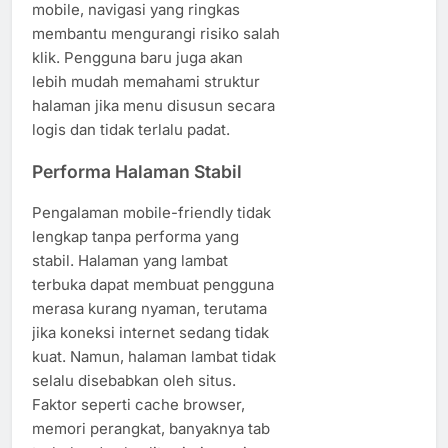
mobile, navigasi yang ringkas
membantu mengurangi risiko salah
klik. Pengguna baru juga akan
lebih mudah memahami struktur
halaman jika menu disusun secara
logis dan tidak terlalu padat.
Performa Halaman Stabil
Pengalaman mobile-friendly tidak
lengkap tanpa performa yang
stabil. Halaman yang lambat
terbuka dapat membuat pengguna
merasa kurang nyaman, terutama
jika koneksi internet sedang tidak
kuat. Namun, halaman lambat tidak
selalu disebabkan oleh situs.
Faktor seperti cache browser,
memori perangkat, banyaknya tab