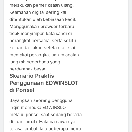
melakukan pemeriksaan ulang.
Keamanan digital sering kali
ditentukan oleh kebiasaan kecil.
Menggunakan browser terbaru,
tidak menyimpan kata sandi di
perangkat bersama, serta selalu
keluar dari akun setelah selesai
memakai perangkat umum adalah
langkah sederhana yang
berdampak besar.
Skenario Praktis
Penggunaan EDWINSLOT
di Ponsel
Bayangkan seorang pengguna
ingin membuka EDWINSLOT
melalui ponsel saat sedang berada
di luar rumah. Halaman awalnya
terasa lambat, lalu beberapa menu