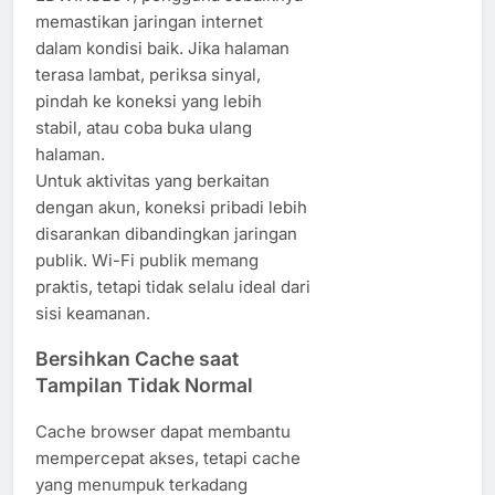
memastikan jaringan internet
dalam kondisi baik. Jika halaman
terasa lambat, periksa sinyal,
pindah ke koneksi yang lebih
stabil, atau coba buka ulang
halaman.
Untuk aktivitas yang berkaitan
dengan akun, koneksi pribadi lebih
disarankan dibandingkan jaringan
publik. Wi-Fi publik memang
praktis, tetapi tidak selalu ideal dari
sisi keamanan.
Bersihkan Cache saat
Tampilan Tidak Normal
Cache browser dapat membantu
mempercepat akses, tetapi cache
yang menumpuk terkadang