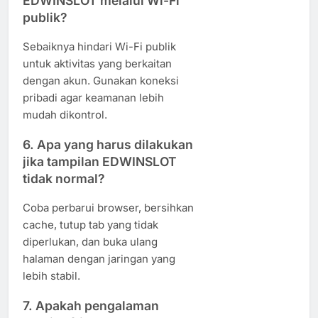
EDWINSLOT melalui Wi-Fi
publik?
Sebaiknya hindari Wi-Fi publik
untuk aktivitas yang berkaitan
dengan akun. Gunakan koneksi
pribadi agar keamanan lebih
mudah dikontrol.
6. Apa yang harus dilakukan
jika tampilan EDWINSLOT
tidak normal?
Coba perbarui browser, bersihkan
cache, tutup tab yang tidak
diperlukan, dan buka ulang
halaman dengan jaringan yang
lebih stabil.
7. Apakah pengalaman