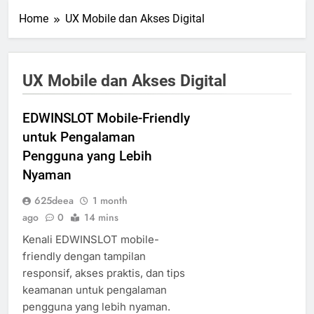
Home
UX Mobile dan Akses Digital
UX Mobile dan Akses Digital
EDWINSLOT Mobile-Friendly
untuk Pengalaman
Pengguna yang Lebih
Nyaman
625deea
1 month
ago
0
14 mins
Kenali EDWINSLOT mobile-
friendly dengan tampilan
responsif, akses praktis, dan tips
keamanan untuk pengalaman
pengguna yang lebih nyaman.