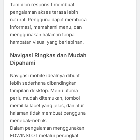
Tampilan responsif membuat
pengalaman akses terasa lebih
natural. Pengguna dapat membaca
informasi, memahami menu, dan
menggunakan halaman tanpa
hambatan visual yang berlebihan.
Navigasi Ringkas dan Mudah
Dipahami
Navigasi mobile idealnya dibuat
lebih sederhana dibandingkan
tampilan desktop. Menu utama
perlu mudah ditemukan, tombol
memiliki label yang jelas, dan alur
halaman tidak membuat pengguna
menebak-nebak.
Dalam pengalaman menggunakan
EDWINSLOT melalui perangkat