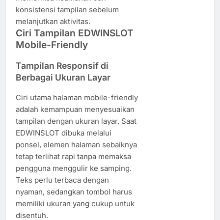
konsistensi tampilan sebelum
melanjutkan aktivitas.
Ciri Tampilan EDWINSLOT
Mobile-Friendly
Tampilan Responsif di
Berbagai Ukuran Layar
Ciri utama halaman mobile-friendly
adalah kemampuan menyesuaikan
tampilan dengan ukuran layar. Saat
EDWINSLOT dibuka melalui
ponsel, elemen halaman sebaiknya
tetap terlihat rapi tanpa memaksa
pengguna menggulir ke samping.
Teks perlu terbaca dengan
nyaman, sedangkan tombol harus
memiliki ukuran yang cukup untuk
disentuh.