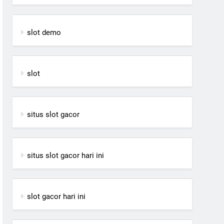
slot demo
slot
situs slot gacor
situs slot gacor hari ini
slot gacor hari ini