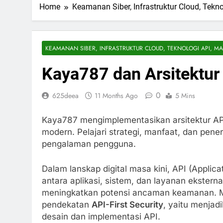
Home
Keamanan Siber, Infrastruktur Cloud, Tekn
KEAMANAN SIBER, INFRASTRUKTUR CLOUD, TEKNOLOGI API, M
Kaya787 dan Arsitektur 
0
625deea
11 Months Ago
5 Mins
Kaya787 mengimplementasikan arsitektur API-F
modern. Pelajari strategi, manfaat, dan pe
pengalaman pengguna.
Dalam lanskap digital masa kini, API (Appli
antara aplikasi, sistem, dan layanan ekstern
meningkatkan potensi ancaman keamanan. Me
pendekatan
API-First Security
, yaitu menja
desain dan implementasi API.