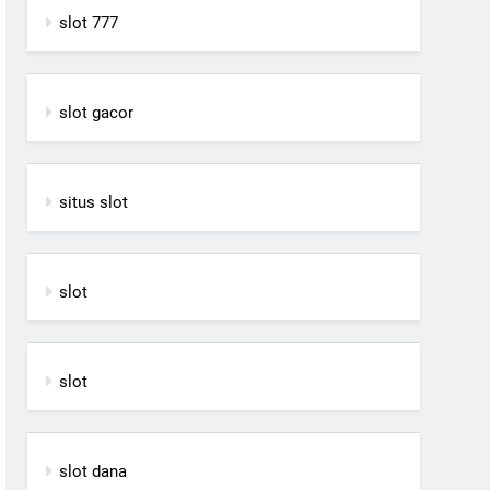
slot 777
slot gacor
situs slot
slot
slot
slot dana