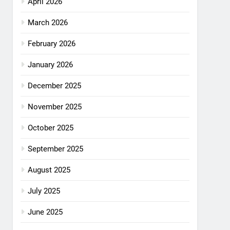
April 2026
March 2026
February 2026
January 2026
December 2025
November 2025
October 2025
September 2025
August 2025
July 2025
June 2025