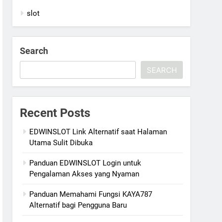
slot
Search
SEARCH
Recent Posts
EDWINSLOT Link Alternatif saat Halaman
Utama Sulit Dibuka
Panduan EDWINSLOT Login untuk
Pengalaman Akses yang Nyaman
Panduan Memahami Fungsi KAYA787
Alternatif bagi Pengguna Baru