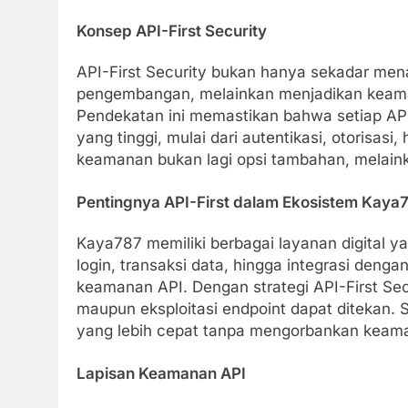
Konsep API-First Security
API-First Security bukan hanya sekadar men
pengembangan, melainkan menjadikan keaman
Pendekatan ini memastikan bahwa setiap AP
yang tinggi, mulai dari autentikasi, otorisas
keamanan bukan lagi opsi tambahan, melainkan 
Pentingnya API-First dalam Ekosistem Kaya
Kaya787 memiliki berbagai layanan digital ya
login, transaksi data, hingga integrasi deng
keamanan API. Dengan strategi API-First Secu
maupun eksploitasi endpoint dapat ditekan. S
yang lebih cepat tanpa mengorbankan keam
Lapisan Keamanan API