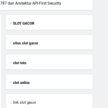
787 dan Arsitektur API-First Security
SLOT GACOR
situs slot gacor
slot toto
slot online
link slot gacor