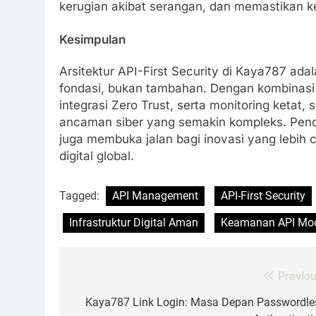
kerugian akibat serangan, dan memastikan k
Kesimpulan
Arsitektur API-First Security di Kaya787 ad
fondasi, bukan tambahan. Dengan kombinasi au
integrasi Zero Trust, serta monitoring keta
ancaman siber yang semakin kompleks. Pend
juga membuka jalan bagi inovasi yang lebih 
digital global.
Tagged:
API Management
API-First Security
Infrastruktur Digital Aman
Keamanan API Mo
Previou
Post
navigation
Kaya787 Link Login: Masa Depan Passwordle