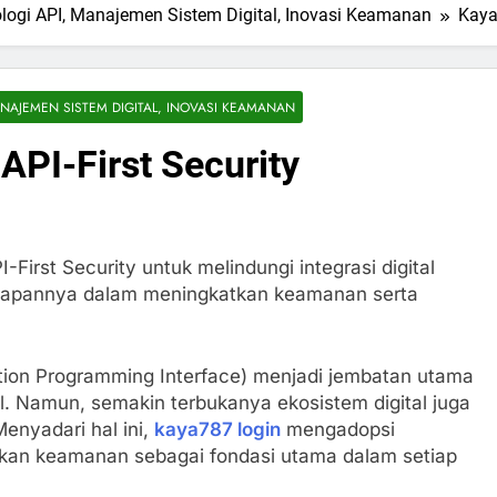
ologi API, Manajemen Sistem Digital, Inovasi Keamanan
Kaya
ANAJEMEN SISTEM DIGITAL, INOVASI KEAMANAN
API-First Security
irst Security untuk melindungi integrasi digital
nerapannya dalam meningkatkan keamanan serta
cation Programming Interface) menjadi jembatan utama
al. Namun, semakin terbukanya ekosistem digital juga
nyadari hal ini,
kaya787 login
mengadopsi
dikan keamanan sebagai fondasi utama dalam setiap