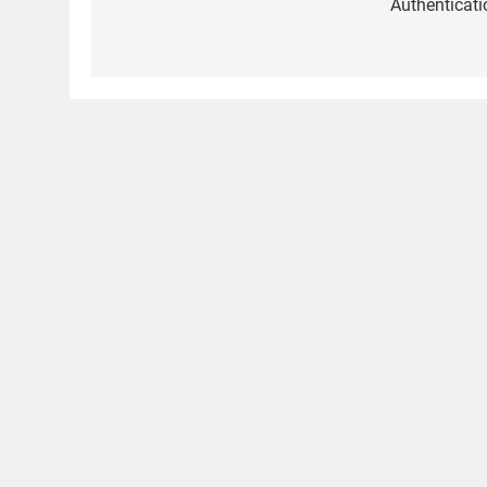
Authenticati