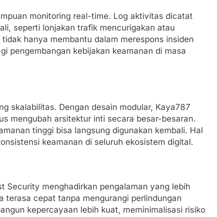
uan monitoring real-time. Log aktivitas dicatat
i, seperti lonjakan trafik mencurigakan atau
ini tidak hanya membantu dalam merespons insiden
bagi pengembangan kebijakan keamanan di masa
ng skalabilitas. Dengan desain modular, Kaya787
 mengubah arsitektur inti secara besar-besaran.
manan tinggi bisa langsung digunakan kembali. Hal
onsistensi keamanan di seluruh ekosistem digital.
rst Security menghadirkan pengalaman yang lebih
ta terasa cepat tanpa mengurangi perlindungan
bangun kepercayaan lebih kuat, meminimalisasi risiko