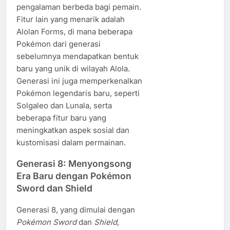
pengalaman berbeda bagi pemain.
Fitur lain yang menarik adalah
Alolan Forms, di mana beberapa
Pokémon dari generasi
sebelumnya mendapatkan bentuk
baru yang unik di wilayah Alola.
Generasi ini juga memperkenalkan
Pokémon legendaris baru, seperti
Solgaleo dan Lunala, serta
beberapa fitur baru yang
meningkatkan aspek sosial dan
kustomisasi dalam permainan.
Generasi 8: Menyongsong
Era Baru dengan Pokémon
Sword dan Shield
Generasi 8, yang dimulai dengan
Pokémon Sword
dan
Shield
,