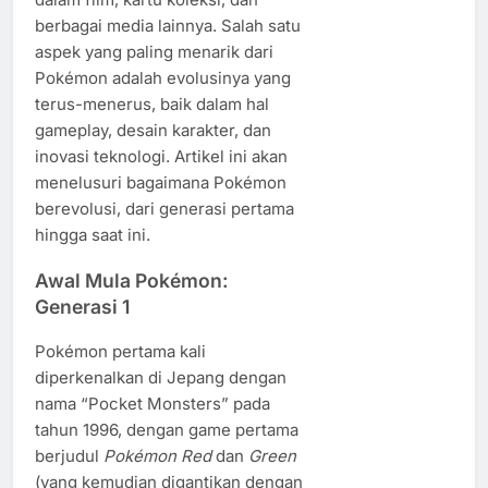
berbagai media lainnya. Salah satu
aspek yang paling menarik dari
Pokémon adalah evolusinya yang
terus-menerus, baik dalam hal
gameplay, desain karakter, dan
inovasi teknologi. Artikel ini akan
menelusuri bagaimana Pokémon
berevolusi, dari generasi pertama
hingga saat ini.
Awal Mula Pokémon:
Generasi 1
Pokémon pertama kali
diperkenalkan di Jepang dengan
nama “Pocket Monsters” pada
tahun 1996, dengan game pertama
berjudul
Pokémon Red
dan
Green
(yang kemudian digantikan dengan