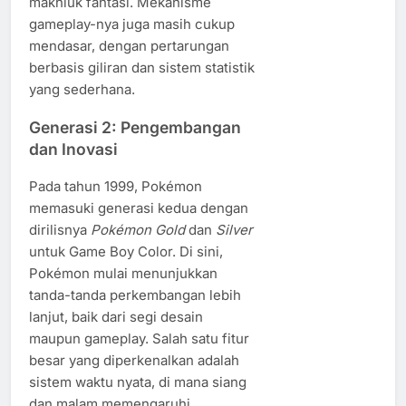
makhluk fantasi. Mekanisme
gameplay-nya juga masih cukup
mendasar, dengan pertarungan
berbasis giliran dan sistem statistik
yang sederhana.
Generasi 2: Pengembangan
dan Inovasi
Pada tahun 1999, Pokémon
memasuki generasi kedua dengan
dirilisnya
Pokémon Gold
dan
Silver
untuk Game Boy Color. Di sini,
Pokémon mulai menunjukkan
tanda-tanda perkembangan lebih
lanjut, baik dari segi desain
maupun gameplay. Salah satu fitur
besar yang diperkenalkan adalah
sistem waktu nyata, di mana siang
dan malam memengaruhi