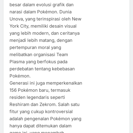
besar dalam evolusi grafik dan
narasi dalam Pokémon. Dunia
Unova, yang terinspirasi oleh New
York City, memiliki desain visual
yang lebih modern, dan ceritanya
menjadi lebih matang, dengan
pertempuran moral yang
melibatkan organisasi Team
Plasma yang berfokus pada
perdebatan tentang kebebasan
Pokémon.
Generasi ini juga memperkenalkan
156 Pokémon baru, termasuk
residen legendaris seperti
Reshiram dan Zekrom. Salah satu
fitur yang cukup kontroversial
adalah pengenalan Pokémon yang
hanya dapat ditemukan dalam
game ini, yang menambah