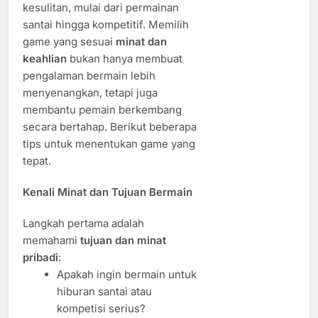
kesulitan, mulai dari permainan
santai hingga kompetitif. Memilih
game yang sesuai
minat dan
keahlian
bukan hanya membuat
pengalaman bermain lebih
menyenangkan, tetapi juga
membantu pemain berkembang
secara bertahap. Berikut beberapa
tips untuk menentukan game yang
tepat.
Kenali Minat dan Tujuan Bermain
Langkah pertama adalah
memahami
tujuan dan minat
pribadi
:
Apakah ingin bermain untuk
hiburan santai atau
kompetisi serius?