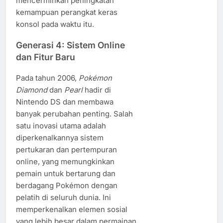
mencerminkan peningkatan
kemampuan perangkat keras
konsol pada waktu itu.
Generasi 4: Sistem Online
dan Fitur Baru
Pada tahun 2006,
Pokémon
Diamond
dan
Pearl
hadir di
Nintendo DS dan membawa
banyak perubahan penting. Salah
satu inovasi utama adalah
diperkenalkannya sistem
pertukaran dan pertempuran
online, yang memungkinkan
pemain untuk bertarung dan
berdagang Pokémon dengan
pelatih di seluruh dunia. Ini
memperkenalkan elemen sosial
yang lebih besar dalam permainan,