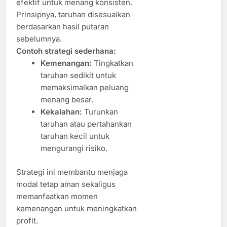
efektif untuk menang konsisten.
Prinsipnya, taruhan disesuaikan
berdasarkan hasil putaran
sebelumnya.
Contoh strategi sederhana:
Kemenangan:
Tingkatkan
taruhan sedikit untuk
memaksimalkan peluang
menang besar.
Kekalahan:
Turunkan
taruhan atau pertahankan
taruhan kecil untuk
mengurangi risiko.
Strategi ini membantu menjaga
modal tetap aman sekaligus
memanfaatkan momen
kemenangan untuk meningkatkan
profit.