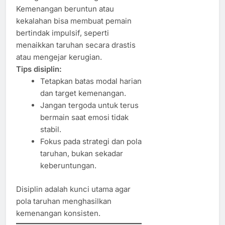
Kemenangan beruntun atau
kekalahan bisa membuat pemain
bertindak impulsif, seperti
menaikkan taruhan secara drastis
atau mengejar kerugian.
Tips disiplin:
Tetapkan batas modal harian
dan target kemenangan.
Jangan tergoda untuk terus
bermain saat emosi tidak
stabil.
Fokus pada strategi dan pola
taruhan, bukan sekadar
keberuntungan.
Disiplin adalah kunci utama agar
pola taruhan menghasilkan
kemenangan konsisten.