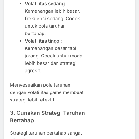
Volatilitas sedang:
Kemenangan lebih besar,
frekuensi sedang. Cocok
untuk pola taruhan
bertahap.
Volatilitas tinggi:
Kemenangan besar tapi
jarang. Cocok untuk modal
lebih besar dan strategi
agresif.
Menyesuaikan pola taruhan
dengan volatilitas game membuat
strategi lebih efektif.
3. Gunakan Strategi Taruhan
Bertahap
Strategi taruhan bertahap sangat