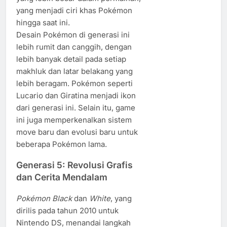
yang menjadi ciri khas Pokémon
hingga saat ini.
Desain Pokémon di generasi ini
lebih rumit dan canggih, dengan
lebih banyak detail pada setiap
makhluk dan latar belakang yang
lebih beragam. Pokémon seperti
Lucario dan Giratina menjadi ikon
dari generasi ini. Selain itu, game
ini juga memperkenalkan sistem
move baru dan evolusi baru untuk
beberapa Pokémon lama.
Generasi 5: Revolusi Grafis
dan Cerita Mendalam
Pokémon Black
dan
White
, yang
dirilis pada tahun 2010 untuk
Nintendo DS, menandai langkah