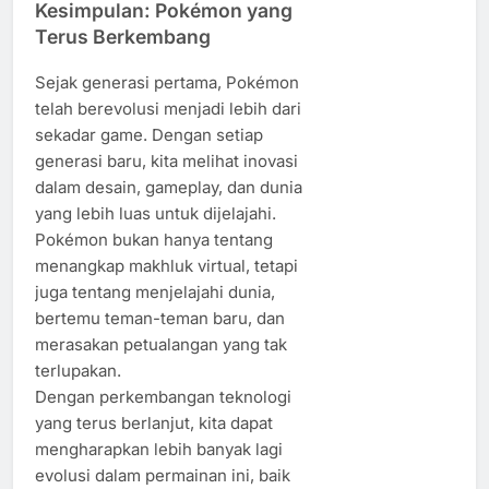
Kesimpulan: Pokémon yang
Terus Berkembang
Sejak generasi pertama, Pokémon
telah berevolusi menjadi lebih dari
sekadar game. Dengan setiap
generasi baru, kita melihat inovasi
dalam desain, gameplay, dan dunia
yang lebih luas untuk dijelajahi.
Pokémon bukan hanya tentang
menangkap makhluk virtual, tetapi
juga tentang menjelajahi dunia,
bertemu teman-teman baru, dan
merasakan petualangan yang tak
terlupakan.
Dengan perkembangan teknologi
yang terus berlanjut, kita dapat
mengharapkan lebih banyak lagi
evolusi dalam permainan ini, baik