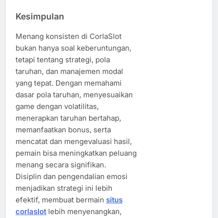
Kesimpulan
Menang konsisten di CorlaSlot
bukan hanya soal keberuntungan,
tetapi tentang strategi, pola
taruhan, dan manajemen modal
yang tepat. Dengan memahami
dasar pola taruhan, menyesuaikan
game dengan volatilitas,
menerapkan taruhan bertahap,
memanfaatkan bonus, serta
mencatat dan mengevaluasi hasil,
pemain bisa meningkatkan peluang
menang secara signifikan.
Disiplin dan pengendalian emosi
menjadikan strategi ini lebih
efektif, membuat bermain
situs
corlaslot
lebih menyenangkan,