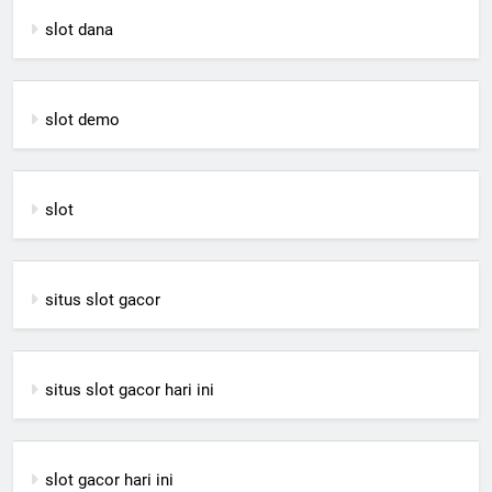
slot dana
slot demo
slot
situs slot gacor
situs slot gacor hari ini
slot gacor hari ini