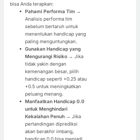
bisa Anda terapkan:
Pahami Performa Tim
→
Analisis performa tim
sebelum bertaruh untuk
menentukan handicap yang
paling menguntungkan.
Gunakan Handicap yang
Mengurangi Risiko
→ Jika
tidak yakin dengan
kemenangan besar, pilih
handicap seperti +0.25 atau
+0.5 untuk meningkatkan
peluang menang.
Manfaatkan Handicap 0.0
untuk Menghindari
Kekalahan Penuh
→ Jika
pertandingan diprediksi
akan berakhir imbang,
handicap 0.0 bisa menjadi