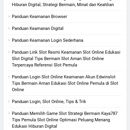
Hiburan Digital, Strategi Bermain, Minat dan Keahlian
Panduan Keamanan Browser
Panduan Keamanan Digital
Panduan Keamanan Login Sederhana
Panduan Link Slot Resmi Keamanan Slot Online Edukasi
Slot Digital Tips Bermain Slot Aman Slot Online
Terpercaya Referensi Slot Pemula
Panduan Login Slot Online Keamanan Akun Edwinslot
Tips Bermain Aman Edukasi Slot Online Pemula di Slot
Online
Panduan Login, Slot Online, Tips & Trik
Panduan Memilih Game Slot Strategi Bermain Kaya787
Tips Pemula Slot Online Optimasi Peluang Menang
Edukasi Hiburan Digital