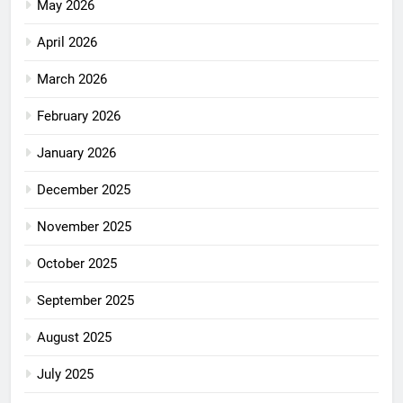
May 2026
April 2026
March 2026
February 2026
January 2026
December 2025
November 2025
October 2025
September 2025
August 2025
July 2025