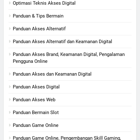
Optimasi Teknis Akses Digital
Panduan & Tips Bermain
Panduan Akses Alternatif
Panduan Akses Alternatif dan Keamanan Digital
Panduan Akses Brand, Keamanan Digital, Pengalaman
Pengguna Online
Panduan Akses dan Keamanan Digital
Panduan Akses Digital
Panduan Akses Web
Panduan Bermain Slot
Panduan Game Online
Panduan Game Online, Pengembangan Skill Gaming,