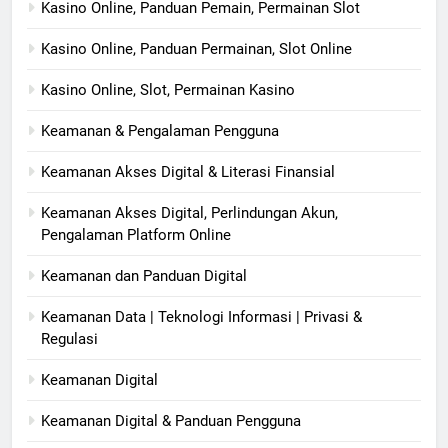
Kasino Online, Panduan Pemain, Permainan Slot
Kasino Online, Panduan Permainan, Slot Online
Kasino Online, Slot, Permainan Kasino
Keamanan & Pengalaman Pengguna
Keamanan Akses Digital & Literasi Finansial
Keamanan Akses Digital, Perlindungan Akun,
Pengalaman Platform Online
Keamanan dan Panduan Digital
Keamanan Data | Teknologi Informasi | Privasi &
Regulasi
Keamanan Digital
Keamanan Digital & Panduan Pengguna