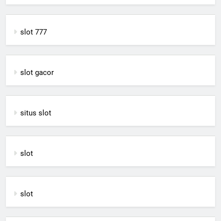
slot 777
slot gacor
situs slot
slot
slot