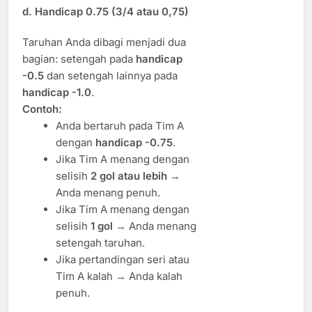
d. Handicap 0.75 (3/4 atau 0,75)
Taruhan Anda dibagi menjadi dua
bagian: setengah pada
handicap
-0.5
dan setengah lainnya pada
handicap -1.0
.
Contoh:
Anda bertaruh pada Tim A
dengan
handicap -0.75
.
Jika Tim A menang dengan
selisih
2 gol atau lebih
→
Anda menang penuh.
Jika Tim A menang dengan
selisih
1 gol
→ Anda menang
setengah taruhan.
Jika pertandingan seri atau
Tim A kalah → Anda kalah
penuh.