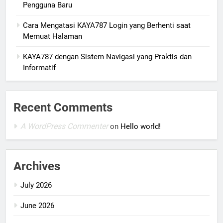
Pengguna Baru
Cara Mengatasi KAYA787 Login yang Berhenti saat
Memuat Halaman
KAYA787 dengan Sistem Navigasi yang Praktis dan
Informatif
Recent Comments
A WordPress Commenter
on
Hello world!
Archives
July 2026
June 2026