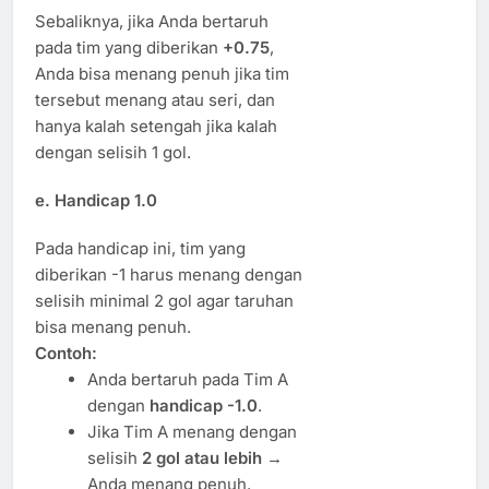
Sebaliknya, jika Anda bertaruh
pada tim yang diberikan
+0.75
,
Anda bisa menang penuh jika tim
tersebut menang atau seri, dan
hanya kalah setengah jika kalah
dengan selisih 1 gol.
e. Handicap 1.0
Pada handicap ini, tim yang
diberikan -1 harus menang dengan
selisih minimal 2 gol agar taruhan
bisa menang penuh.
Contoh:
Anda bertaruh pada Tim A
dengan
handicap -1.0
.
Jika Tim A menang dengan
selisih
2 gol atau lebih
→
Anda menang penuh.