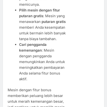
memicunya.
Pilih mesin dengan fitur
putaran gratis
: Mesin yang
menawarkan
putaran gratis
memberi Anda kesempatan
untuk bermain lebih banyak
tanpa biaya tambahan.
Cari pengganda
kemenangan
: Mesin
dengan pengganda
memungkinkan Anda untuk
meningkatkan pembayaran
Anda selama fitur bonus
aktif.
Mesin dengan fitur bonus
memberikan peluang lebih besar
untuk meraih kemenangan besar,