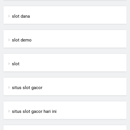
slot dana
slot demo
slot
situs slot gacor
situs slot gacor hari ini