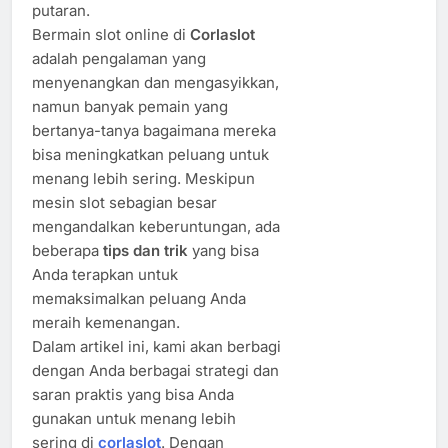
putaran.
Bermain slot online di
Corlaslot
adalah pengalaman yang
menyenangkan dan mengasyikkan,
namun banyak pemain yang
bertanya-tanya bagaimana mereka
bisa meningkatkan peluang untuk
menang lebih sering. Meskipun
mesin slot sebagian besar
mengandalkan keberuntungan, ada
beberapa
tips dan trik
yang bisa
Anda terapkan untuk
memaksimalkan peluang Anda
meraih kemenangan.
Dalam artikel ini, kami akan berbagi
dengan Anda berbagai strategi dan
saran praktis yang bisa Anda
gunakan untuk menang lebih
sering di
corlaslot
. Dengan