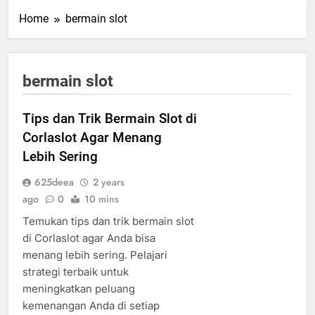
Home
bermain slot
bermain slot
Tips dan Trik Bermain Slot di
Corlaslot Agar Menang
Lebih Sering
625deea
2 years
ago
0
10 mins
Temukan tips dan trik bermain slot
di Corlaslot agar Anda bisa
menang lebih sering. Pelajari
strategi terbaik untuk
meningkatkan peluang
kemenangan Anda di setiap