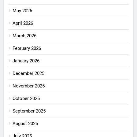
May 2026
April 2026
March 2026
February 2026
January 2026
December 2025
November 2025
October 2025
September 2025
August 2025
July 2025