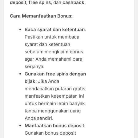
deposit
,
free spins
, dan
cashback
.
Cara Memanfaatkan Bonus:
Baca syarat dan ketentuan
:
Pastikan untuk membaca
syarat dan ketentuan
sebelum mengklaim bonus
agar Anda memahami cara
kerjanya.
Gunakan free spins dengan
bijak
: Jika Anda
mendapatkan putaran gratis,
manfaatkan kesempatan ini
untuk bermain lebih banyak
tanpa menggunakan uang
Anda sendiri.
Manfaatkan bonus deposit
:
Gunakan bonus deposit