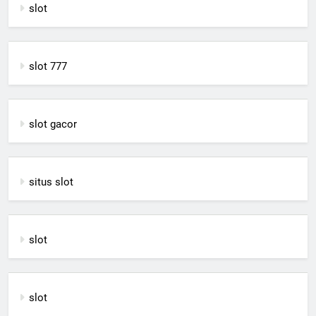
slot
slot 777
slot gacor
situs slot
slot
slot