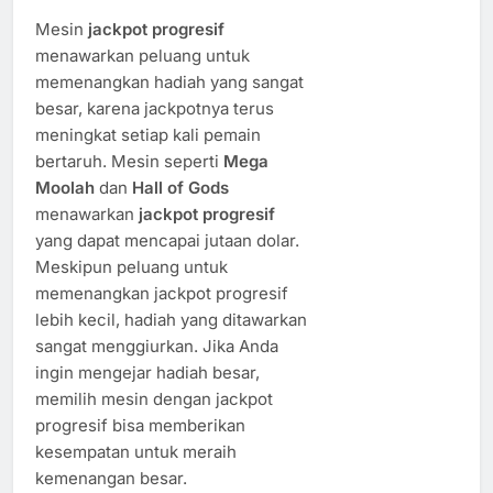
Mesin
jackpot progresif
menawarkan peluang untuk
memenangkan hadiah yang sangat
besar, karena jackpotnya terus
meningkat setiap kali pemain
bertaruh. Mesin seperti
Mega
Moolah
dan
Hall of Gods
menawarkan
jackpot progresif
yang dapat mencapai jutaan dolar.
Meskipun peluang untuk
memenangkan jackpot progresif
lebih kecil, hadiah yang ditawarkan
sangat menggiurkan. Jika Anda
ingin mengejar hadiah besar,
memilih mesin dengan jackpot
progresif bisa memberikan
kesempatan untuk meraih
kemenangan besar.