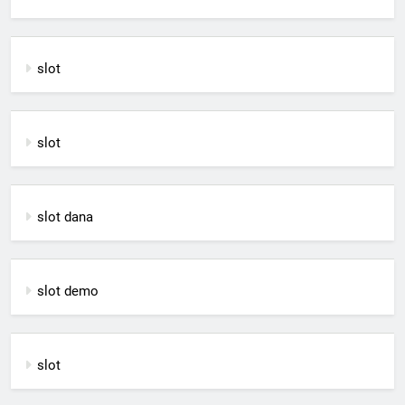
slot
slot
slot dana
slot demo
slot