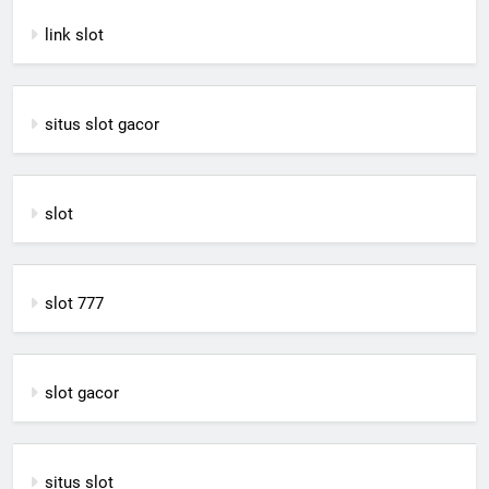
link slot
situs slot gacor
slot
slot 777
slot gacor
situs slot