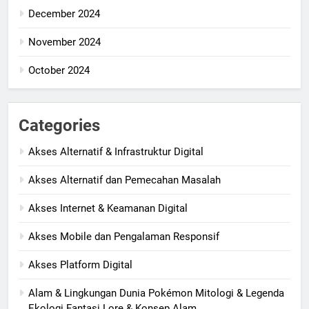
December 2024
November 2024
October 2024
Categories
Akses Alternatif & Infrastruktur Digital
Akses Alternatif dan Pemecahan Masalah
Akses Internet & Keamanan Digital
Akses Mobile dan Pengalaman Responsif
Akses Platform Digital
Alam & Lingkungan Dunia Pokémon Mitologi & Legenda
Ekologi Fantasi Lore & Konsep Alam