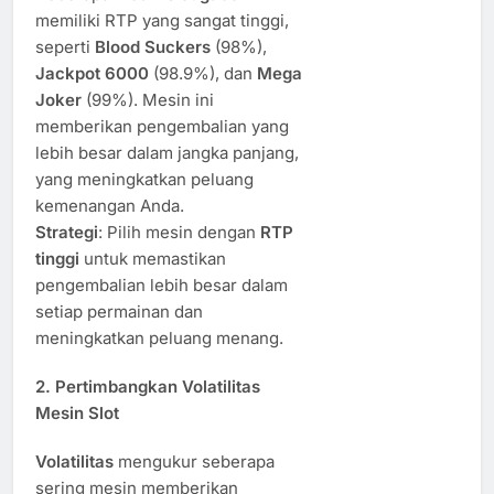
memiliki RTP yang sangat tinggi,
seperti
Blood Suckers
(98%),
Jackpot 6000
(98.9%), dan
Mega
Joker
(99%). Mesin ini
memberikan pengembalian yang
lebih besar dalam jangka panjang,
yang meningkatkan peluang
kemenangan Anda.
Strategi
: Pilih mesin dengan
RTP
tinggi
untuk memastikan
pengembalian lebih besar dalam
setiap permainan dan
meningkatkan peluang menang.
2.
Pertimbangkan Volatilitas
Mesin Slot
Volatilitas
mengukur seberapa
sering mesin memberikan