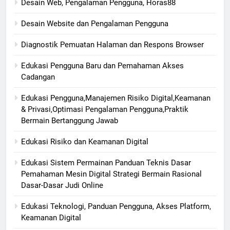
Desain Web, Pengalaman Pengguna, Horas88
Desain Website dan Pengalaman Pengguna
Diagnostik Pemuatan Halaman dan Respons Browser
Edukasi Pengguna Baru dan Pemahaman Akses
Cadangan
Edukasi Pengguna,Manajemen Risiko Digital,Keamanan
& Privasi,Optimasi Pengalaman Pengguna,Praktik
Bermain Bertanggung Jawab
Edukasi Risiko dan Keamanan Digital
Edukasi Sistem Permainan Panduan Teknis Dasar
Pemahaman Mesin Digital Strategi Bermain Rasional
Dasar-Dasar Judi Online
Edukasi Teknologi, Panduan Pengguna, Akses Platform,
Keamanan Digital