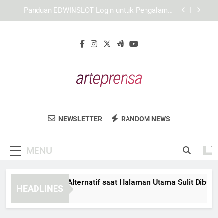
Skip
Panduan Memahami Fungsi KAYA787 Alternatif
to
bagi Pengguna Baru
content
Cara Mengatasi KAYA787 Login yang Berhenti
saat Memuat Halaman
EDWINSLOT Link Alternatif saat Halaman Utama
Sulit Dibuka
Panduan EDWINSLOT Login untuk Pengalaman
Akses yang Nyaman
Panduan Memahami Fungsi KAYA787 Alternatif
bagi Pengguna Baru
Arte Prensa
Temukan Seni Dan Konten Digital Di Arte
Cara Mengatasi KAYA787 Login yang Berhenti
NEWSLETTER
RANDOM NEWS
saat Memuat Halaman
Prensa. Untuk Para Kreator Yang Inovatif.
MENU
WINSLOT Link Alternatif saat Halaman Utama Sulit Dibuka
HEADLINES
Weeks Ago