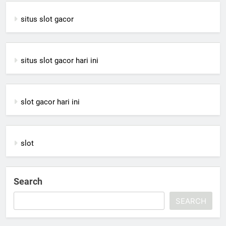
situs slot gacor
situs slot gacor hari ini
slot gacor hari ini
slot
Search
SEARCH