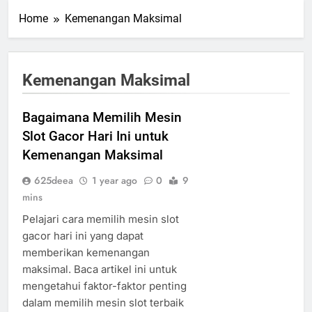
Home
Kemenangan Maksimal
Kemenangan Maksimal
Bagaimana Memilih Mesin
Slot Gacor Hari Ini untuk
Kemenangan Maksimal
625deea
1 year ago
0
9
mins
Pelajari cara memilih mesin slot
gacor hari ini yang dapat
memberikan kemenangan
maksimal. Baca artikel ini untuk
mengetahui faktor-faktor penting
dalam memilih mesin slot terbaik