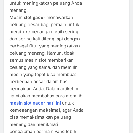
untuk meningkatkan peluang Anda
menang.
Mesin
slot gacor
menawarkan
peluang besar bagi pemain untuk
meraih kemenangan lebih sering,
dan sering kali dilengkapi dengan
berbagai fitur yang meningkatkan
peluang menang. Namun, tidak
semua mesin slot memberikan
peluang yang sama, dan memilih
mesin yang tepat bisa membuat
perbedaan besar dalam hasil
permainan Anda. Dalam artikel ini,
kami akan membahas cara memilih
mesin slot gacor hari ini
untuk
kemenangan maksimal
, agar Anda
bisa memaksimalkan peluang
menang dan menikmati
pengalaman bermain yang lebih