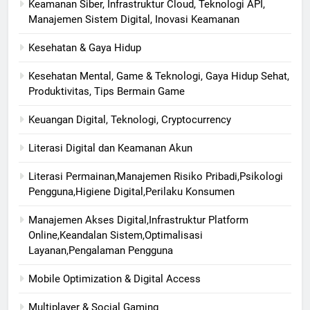
Keamanan Siber, Infrastruktur Cloud, Teknologi API,
Manajemen Sistem Digital, Inovasi Keamanan
Kesehatan & Gaya Hidup
Kesehatan Mental, Game & Teknologi, Gaya Hidup Sehat,
Produktivitas, Tips Bermain Game
Keuangan Digital, Teknologi, Cryptocurrency
Literasi Digital dan Keamanan Akun
Literasi Permainan,Manajemen Risiko Pribadi,Psikologi
Pengguna,Higiene Digital,Perilaku Konsumen
Manajemen Akses Digital,Infrastruktur Platform
Online,Keandalan Sistem,Optimalisasi
Layanan,Pengalaman Pengguna
Mobile Optimization & Digital Access
Multiplayer & Social Gaming