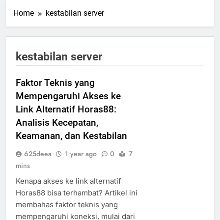
Home
kestabilan server
kestabilan server
Faktor Teknis yang
Mempengaruhi Akses ke
Link Alternatif Horas88:
Analisis Kecepatan,
Keamanan, dan Kestabilan
625deea
1 year ago
0
7
mins
Kenapa akses ke link alternatif
Horas88 bisa terhambat? Artikel ini
membahas faktor teknis yang
mempengaruhi koneksi, mulai dari