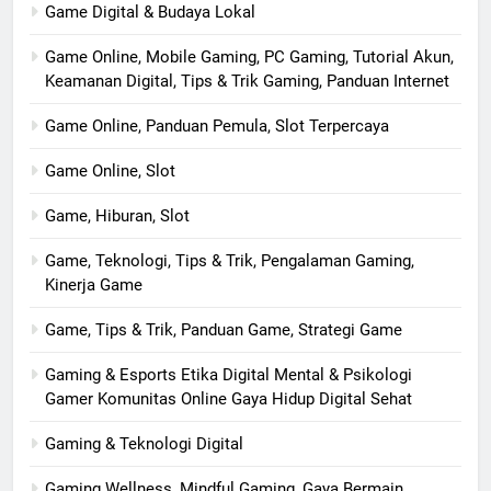
Game Digital & Budaya Lokal
Game Online, Mobile Gaming, PC Gaming, Tutorial Akun,
Keamanan Digital, Tips & Trik Gaming, Panduan Internet
Game Online, Panduan Pemula, Slot Terpercaya
Game Online, Slot
Game, Hiburan, Slot
Game, Teknologi, Tips & Trik, Pengalaman Gaming,
Kinerja Game
Game, Tips & Trik, Panduan Game, Strategi Game
Gaming & Esports Etika Digital Mental & Psikologi
Gamer Komunitas Online Gaya Hidup Digital Sehat
Gaming & Teknologi Digital
Gaming Wellness, Mindful Gaming, Gaya Bermain,