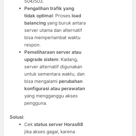
504/503.
Pengalihan trafik yang
tidak optimal
: Proses
load
balancing
yang buruk antara
server utama dan alternatif
bisa memperlambat waktu
respon.
Pemeliharaan server atau
upgrade sistem
: Kadang,
server alternatif digunakan
untuk sementara waktu, dan
bisa mengalami
perubahan
konfigurasi atau perawatan
yang mengganggu akses
pengguna.
Solusi
:
Cek
status server Horas88
jika akses gagal, karena