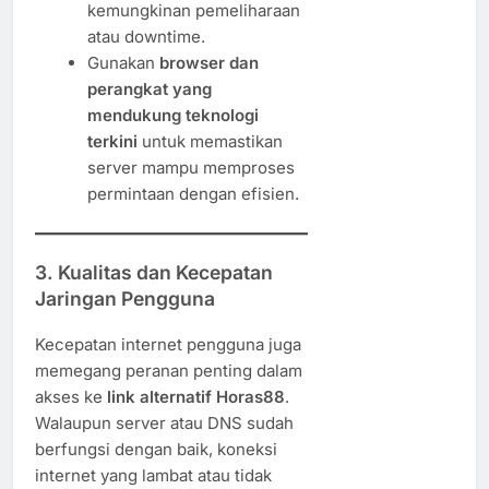
kemungkinan pemeliharaan
atau downtime.
Gunakan
browser dan
perangkat yang
mendukung teknologi
terkini
untuk memastikan
server mampu memproses
permintaan dengan efisien.
3.
Kualitas dan Kecepatan
Jaringan Pengguna
Kecepatan internet pengguna juga
memegang peranan penting dalam
akses ke
link alternatif Horas88
.
Walaupun server atau DNS sudah
berfungsi dengan baik, koneksi
internet yang lambat atau tidak