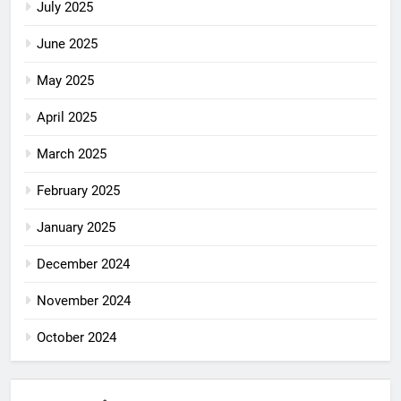
July 2025
June 2025
May 2025
April 2025
March 2025
February 2025
January 2025
December 2024
November 2024
October 2024