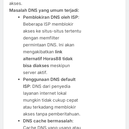
akses.
Masalah DNS yang umum terjadi:
Pemblokiran DNS oleh ISP
:
Beberapa ISP memblokir
akses ke situs-situs tertentu
dengan memfilter
permintaan DNS. Ini akan
mengakibatkan
link
alternatif Horas88 tidak
bisa diakses
meskipun
server aktif.
Penggunaan DNS default
ISP
: DNS dari penyedia
layanan internet lokal
mungkin tidak cukup cepat
atau terkadang memblokir
akses tanpa pemberitahuan.
DNS cache bermasalah
:
Cache DNS yang usang atau