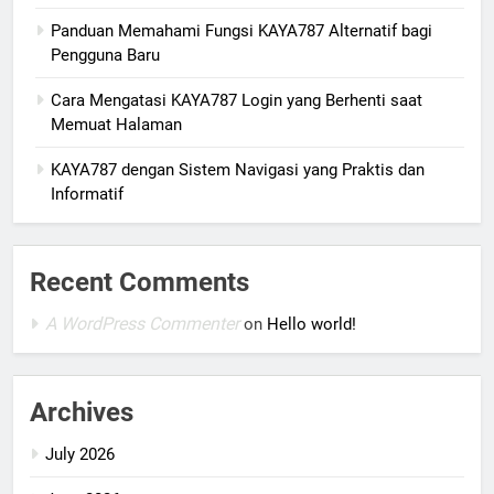
Panduan Memahami Fungsi KAYA787 Alternatif bagi
Pengguna Baru
Cara Mengatasi KAYA787 Login yang Berhenti saat
Memuat Halaman
KAYA787 dengan Sistem Navigasi yang Praktis dan
Informatif
Recent Comments
A WordPress Commenter
on
Hello world!
Archives
July 2026