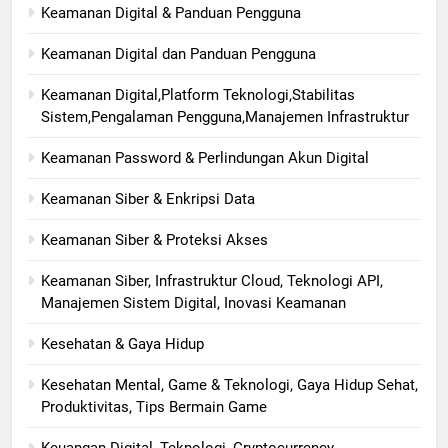
Keamanan Digital & Panduan Pengguna
Keamanan Digital dan Panduan Pengguna
Keamanan Digital,Platform Teknologi,Stabilitas
Sistem,Pengalaman Pengguna,Manajemen Infrastruktur
Keamanan Password & Perlindungan Akun Digital
Keamanan Siber & Enkripsi Data
Keamanan Siber & Proteksi Akses
Keamanan Siber, Infrastruktur Cloud, Teknologi API,
Manajemen Sistem Digital, Inovasi Keamanan
Kesehatan & Gaya Hidup
Kesehatan Mental, Game & Teknologi, Gaya Hidup Sehat,
Produktivitas, Tips Bermain Game