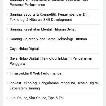
Personal Performance
Gaming, Esports & Kompetitif, Pengembangan Diri,
Teknologi & Hiburan, Skill Development
Gaming, Kesehatan Mental, Hiburan Sehat
Gaming, Sejarah Video Game, Teknologi, Hiburan
Gaya Hidup Digital
Gaya Hidup Digital | Teknologi Inklusif | Pengalaman
Pengguna
Infrastruktur & Web Performance
Inovasi Teknologi, Pengalaman Pengguna, Desain Digital,
Ekosistem Gaming
Judi Online, Slot Online, Tips & Trik