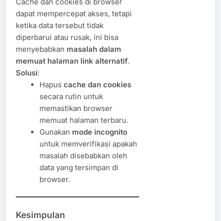
Cache dan cookies di browser
dapat mempercepat akses, tetapi
ketika data tersebut tidak
diperbarui atau rusak, ini bisa
menyebabkan
masalah dalam
memuat halaman link alternatif
.
Solusi
:
Hapus
cache dan cookies
secara rutin untuk
memastikan browser
memuat halaman terbaru.
Gunakan
mode incognito
untuk memverifikasi apakah
masalah disebabkan oleh
data yang tersimpan di
browser.
Kesimpulan