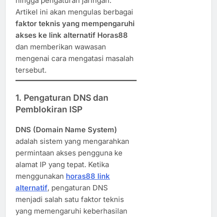
hingga pengaturan jaringan.
Artikel ini akan mengulas berbagai
faktor teknis yang mempengaruhi
akses ke link alternatif Horas88
dan memberikan wawasan
mengenai cara mengatasi masalah
tersebut.
1.
Pengaturan DNS dan
Pemblokiran ISP
DNS (Domain Name System)
adalah sistem yang mengarahkan
permintaan akses pengguna ke
alamat IP yang tepat. Ketika
menggunakan
horas88 link
alternatif
, pengaturan DNS
menjadi salah satu faktor teknis
yang memengaruhi keberhasilan