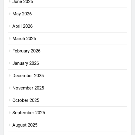
June 2026
May 2026
April 2026
March 2026
February 2026
January 2026
December 2025
November 2025
October 2025
September 2025
August 2025