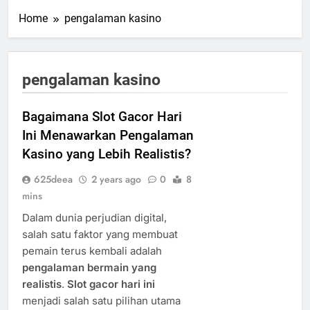
Home
pengalaman kasino
pengalaman kasino
Bagaimana Slot Gacor Hari
Ini Menawarkan Pengalaman
Kasino yang Lebih Realistis?
625deea
2 years ago
0
8
mins
Dalam dunia perjudian digital,
salah satu faktor yang membuat
pemain terus kembali adalah
pengalaman bermain yang
realistis
.
Slot gacor hari ini
menjadi salah satu pilihan utama