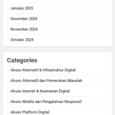
January 2025
December 2024
November 2024
October 2024
Categories
Akses Alternatif & Infrastruktur Digital
Akses Alternatif dan Pemecahan Masalah
Akses Internet & Keamanan Digital
Akses Mobile dan Pengalaman Responsif
Akses Platform Digital