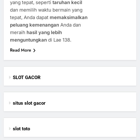
yang tepat, seperti
taruhan kecil
dan memilih waktu bermain yang
tepat, Anda dapat
memaksimalkan
peluang kemenangan
Anda dan
meraih
hasil yang lebih
menguntungkan
di Lae 138.
Read More
SLOT GACOR
situs slot gacor
slot toto