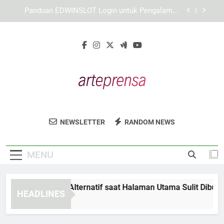
Skip
Panduan Memahami Fungsi KAYA787 Alternatif
to
bagi Pengguna Baru
content
Cara Mengatasi KAYA787 Login yang Berhenti
saat Memuat Halaman
EDWINSLOT Link Alternatif saat Halaman Utama
Sulit Dibuka
Panduan EDWINSLOT Login untuk Pengalaman
Akses yang Nyaman
Panduan Memahami Fungsi KAYA787 Alternatif
bagi Pengguna Baru
Arte Prensa
Temukan Seni Dan Konten Digital Di Arte
Cara Mengatasi KAYA787 Login yang Berhenti
NEWSLETTER
RANDOM NEWS
saat Memuat Halaman
Prensa. Untuk Para Kreator Yang Inovatif.
MENU
WINSLOT Link Alternatif saat Halaman Utama Sulit Dibuka
HEADLINES
Weeks Ago