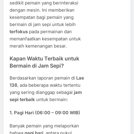
sedikit pemain yang berinteraksi
dengan mesin. Ini memberikan
kesempatan bagi pemain yang
bermain di jam sepi untuk lebih
terfokus
pada permainan dan
memanfaatkan kesempatan untuk
meraih kemenangan besar.
Kapan Waktu Terbaik untuk
Bermain di Jam Sepi?
Berdasarkan laporan pemain di
Lae
138
, ada beberapa waktu tertentu
yang sering dianggap sebagai
jam
sepi terbaik
untuk bermain:
1.
Pagi Hari (06:00 – 09:00 WIB)
Banyak pemain yang melaporkan
bahwa
pagi hari
, antara pukul