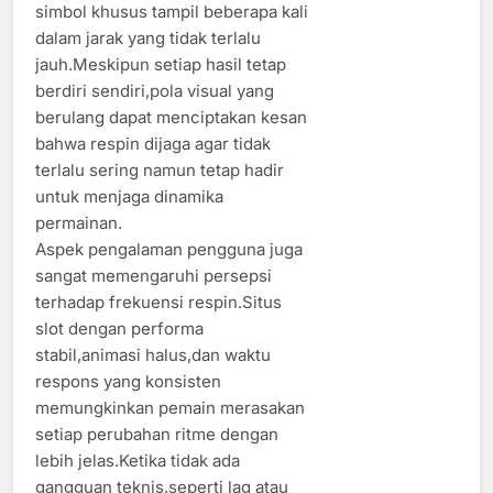
simbol khusus tampil beberapa kali
dalam jarak yang tidak terlalu
jauh.Meskipun setiap hasil tetap
berdiri sendiri,pola visual yang
berulang dapat menciptakan kesan
bahwa respin dijaga agar tidak
terlalu sering namun tetap hadir
untuk menjaga dinamika
permainan.
Aspek pengalaman pengguna juga
sangat memengaruhi persepsi
terhadap frekuensi respin.Situs
slot dengan performa
stabil,animasi halus,dan waktu
respons yang konsisten
memungkinkan pemain merasakan
setiap perubahan ritme dengan
lebih jelas.Ketika tidak ada
gangguan teknis,seperti lag atau