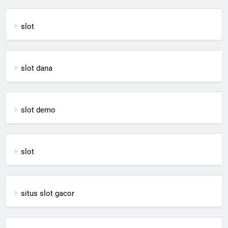
slot
slot dana
slot demo
slot
situs slot gacor