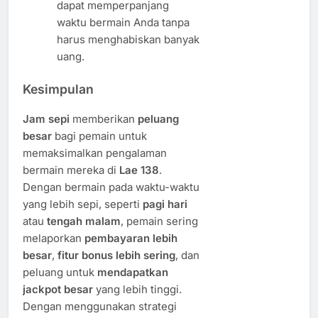
dapat memperpanjang
waktu bermain Anda tanpa
harus menghabiskan banyak
uang.
Kesimpulan
Jam sepi
memberikan
peluang
besar
bagi pemain untuk
memaksimalkan pengalaman
bermain mereka di
Lae 138
.
Dengan bermain pada waktu-waktu
yang lebih sepi, seperti
pagi hari
atau
tengah malam
, pemain sering
melaporkan
pembayaran lebih
besar
,
fitur bonus lebih sering
, dan
peluang untuk
mendapatkan
jackpot besar
yang lebih tinggi.
Dengan menggunakan strategi