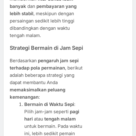
banyak
dan
pembayaran yang
lebih stabil
, meskipun dengan
persaingan sedikit lebih tinggi
dibandingkan dengan waktu
tengah malam.
Strategi Bermain di Jam Sepi
Berdasarkan
pengaruh jam sepi
terhadap pola permainan
, berikut
adalah beberapa strategi yang
dapat membantu Anda
memaksimalkan peluang
kemenangan
:
Bermain di Waktu Sepi
:
Pilih jam-jam seperti
pagi
hari
atau
tengah malam
untuk bermain. Pada waktu
ini, lebih sedikit pemain