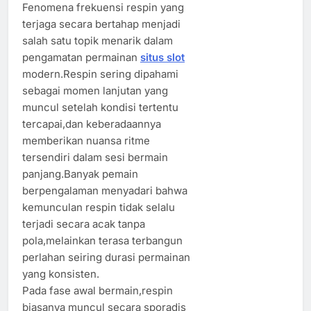
Fenomena frekuensi respin yang
terjaga secara bertahap menjadi
salah satu topik menarik dalam
pengamatan permainan
situs slot
modern.Respin sering dipahami
sebagai momen lanjutan yang
muncul setelah kondisi tertentu
tercapai,dan keberadaannya
memberikan nuansa ritme
tersendiri dalam sesi bermain
panjang.Banyak pemain
berpengalaman menyadari bahwa
kemunculan respin tidak selalu
terjadi secara acak tanpa
pola,melainkan terasa terbangun
perlahan seiring durasi permainan
yang konsisten.
Pada fase awal bermain,respin
biasanya muncul secara sporadis