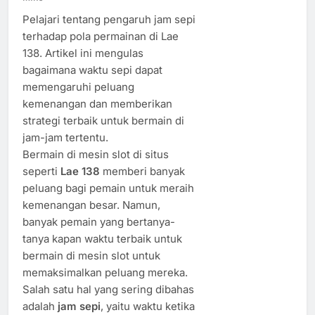
Pelajari tentang pengaruh jam sepi
terhadap pola permainan di Lae
138. Artikel ini mengulas
bagaimana waktu sepi dapat
memengaruhi peluang
kemenangan dan memberikan
strategi terbaik untuk bermain di
jam-jam tertentu.
Bermain di mesin slot di situs
seperti
Lae 138
memberi banyak
peluang bagi pemain untuk meraih
kemenangan besar. Namun,
banyak pemain yang bertanya-
tanya kapan waktu terbaik untuk
bermain di mesin slot untuk
memaksimalkan peluang mereka.
Salah satu hal yang sering dibahas
adalah
jam sepi
, yaitu waktu ketika