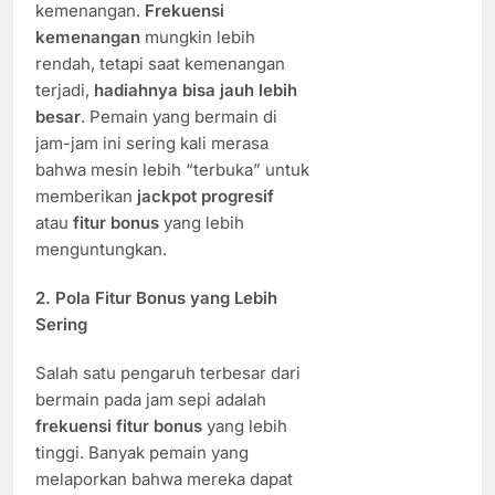
kemenangan.
Frekuensi
kemenangan
mungkin lebih
rendah, tetapi saat kemenangan
terjadi,
hadiahnya bisa jauh lebih
besar
. Pemain yang bermain di
jam-jam ini sering kali merasa
bahwa mesin lebih “terbuka” untuk
memberikan
jackpot progresif
atau
fitur bonus
yang lebih
menguntungkan.
2.
Pola Fitur Bonus yang Lebih
Sering
Salah satu pengaruh terbesar dari
bermain pada jam sepi adalah
frekuensi fitur bonus
yang lebih
tinggi. Banyak pemain yang
melaporkan bahwa mereka dapat