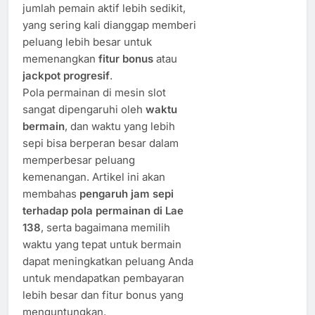
jumlah pemain aktif lebih sedikit,
yang sering kali dianggap memberi
peluang lebih besar untuk
memenangkan
fitur bonus
atau
jackpot progresif
.
Pola permainan di mesin slot
sangat dipengaruhi oleh
waktu
bermain
, dan waktu yang lebih
sepi bisa berperan besar dalam
memperbesar peluang
kemenangan. Artikel ini akan
membahas
pengaruh jam sepi
terhadap pola permainan di Lae
138
, serta bagaimana memilih
waktu yang tepat untuk bermain
dapat meningkatkan peluang Anda
untuk mendapatkan pembayaran
lebih besar dan fitur bonus yang
menguntungkan.