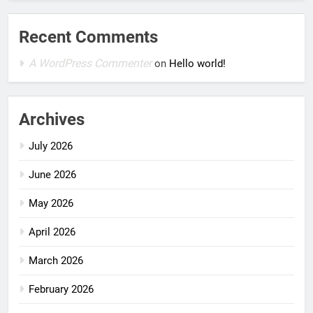
Recent Comments
A WordPress Commenter
on
Hello world!
Archives
July 2026
June 2026
May 2026
April 2026
March 2026
February 2026