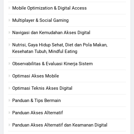
Mobile Optimization & Digital Access
Multiplayer & Social Gaming
Navigasi dan Kemudahan Akses Digital
Nutrisi, Gaya Hidup Sehat, Diet dan Pola Makan,
Kesehatan Tubuh, Mindful Eating
Observabilitas & Evaluasi Kinerja Sistem
Optimasi Akses Mobile
Optimasi Teknis Akses Digital
Panduan & Tips Bermain
Panduan Akses Alternatif
Panduan Akses Alternatif dan Keamanan Digital