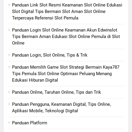
Panduan Link Slot Resmi Keamanan Slot Online Edukasi
Slot Digital Tips Bermain Slot Aman Slot Online
Terpercaya Referensi Slot Pemula
Panduan Login Slot Online Keamanan Akun Edwinslot
Tips Bermain Aman Edukasi Slot Online Pemula di Slot
Online
Panduan Login, Slot Online, Tips & Trik
Panduan Memilih Game Slot Strategi Bermain Kaya787
Tips Pemula Slot Online Optimasi Peluang Menang
Edukasi Hiburan Digital
Panduan Online, Taruhan Online, Tips dan Trik
Panduan Pengguna, Keamanan Digital, Tips Online,
Aplikasi Mobile, Teknologi Digital
Panduan Platform