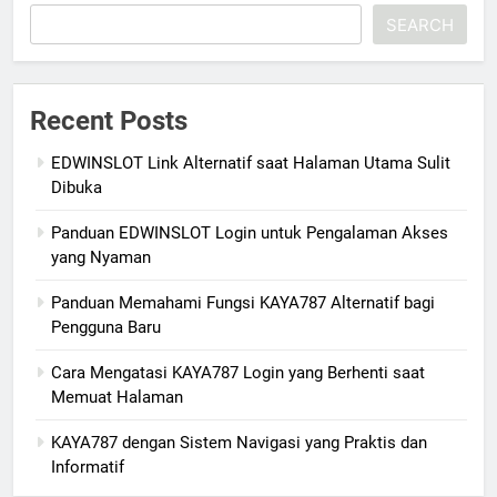
SEARCH
Recent Posts
EDWINSLOT Link Alternatif saat Halaman Utama Sulit
Dibuka
Panduan EDWINSLOT Login untuk Pengalaman Akses
yang Nyaman
Panduan Memahami Fungsi KAYA787 Alternatif bagi
Pengguna Baru
Cara Mengatasi KAYA787 Login yang Berhenti saat
Memuat Halaman
KAYA787 dengan Sistem Navigasi yang Praktis dan
Informatif