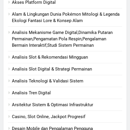
Akses Platform Digital
Alam & Lingkungan Dunia Pokémon Mitologi & Legenda
Ekologi Fantasi Lore & Konsep Alam
Analisis Mekanisme Game Digital,Dinamika Putaran
Permainan,Pengamatan Pola Respin,Pengalaman
Bermain Interaktif,Studi Sistem Permainan
Analisis Slot & Rekomendasi Mingguan
Analisis Slot Digital & Strategi Permainan
Analisis Teknologi & Validasi Sistem
Analisis Tren Digital
Arsitektur Sistem & Optimasi Infrastruktur
Casino, Slot Online, Jackpot Progresif
Desain Mobile dan Pengalaman Pengguna