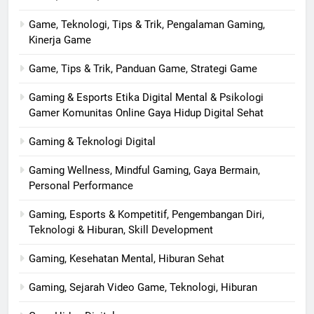
Game, Teknologi, Tips & Trik, Pengalaman Gaming,
Kinerja Game
Game, Tips & Trik, Panduan Game, Strategi Game
Gaming & Esports Etika Digital Mental & Psikologi
Gamer Komunitas Online Gaya Hidup Digital Sehat
Gaming & Teknologi Digital
Gaming Wellness, Mindful Gaming, Gaya Bermain,
Personal Performance
Gaming, Esports & Kompetitif, Pengembangan Diri,
Teknologi & Hiburan, Skill Development
Gaming, Kesehatan Mental, Hiburan Sehat
Gaming, Sejarah Video Game, Teknologi, Hiburan