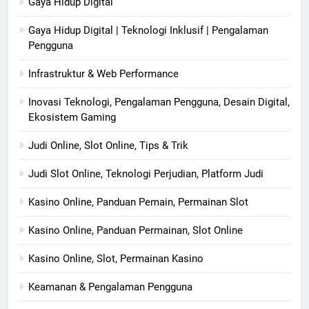
Gaya Hidup Digital
Gaya Hidup Digital | Teknologi Inklusif | Pengalaman
Pengguna
Infrastruktur & Web Performance
Inovasi Teknologi, Pengalaman Pengguna, Desain Digital,
Ekosistem Gaming
Judi Online, Slot Online, Tips & Trik
Judi Slot Online, Teknologi Perjudian, Platform Judi
Kasino Online, Panduan Pemain, Permainan Slot
Kasino Online, Panduan Permainan, Slot Online
Kasino Online, Slot, Permainan Kasino
Keamanan & Pengalaman Pengguna