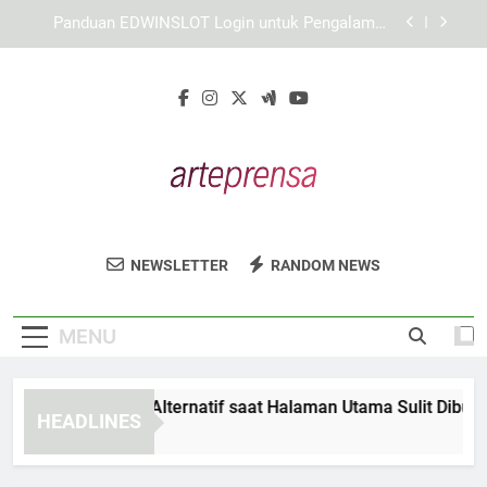
Skip
Panduan Memahami Fungsi KAYA787 Alternatif
to
bagi Pengguna Baru
content
Cara Mengatasi KAYA787 Login yang Berhenti
saat Memuat Halaman
EDWINSLOT Link Alternatif saat Halaman Utama
Sulit Dibuka
Panduan EDWINSLOT Login untuk Pengalaman
Akses yang Nyaman
Panduan Memahami Fungsi KAYA787 Alternatif
bagi Pengguna Baru
Arte Prensa
Temukan Seni Dan Konten Digital Di Arte
Cara Mengatasi KAYA787 Login yang Berhenti
NEWSLETTER
RANDOM NEWS
saat Memuat Halaman
Prensa. Untuk Para Kreator Yang Inovatif.
MENU
WINSLOT Link Alternatif saat Halaman Utama Sulit Dibuka
HEADLINES
Weeks Ago