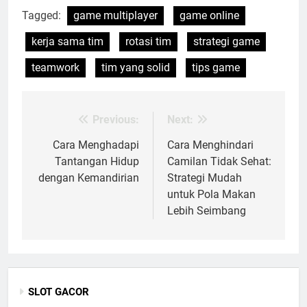
Tagged:
game multiplayer
game online
kerja sama tim
rotasi tim
strategi game
teamwork
tim yang solid
tips game
Previous:
Next:
Post
navigation
Cara Menghadapi
Cara Menghindari
Tantangan Hidup
Camilan Tidak Sehat:
dengan Kemandirian
Strategi Mudah
untuk Pola Makan
Lebih Seimbang
SLOT GACOR