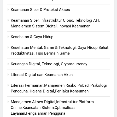
Keamanan Siber & Proteksi Akses
Keamanan Siber, Infrastruktur Cloud, Teknologi API,
Manajemen Sistem Digital, Inovasi Keamanan
Kesehatan & Gaya Hidup
Kesehatan Mental, Game & Teknologi, Gaya Hidup Sehat,
Produktivitas, Tips Bermain Game
Keuangan Digital, Teknologi, Cryptocurrency
Literasi Digital dan Keamanan Akun
Literasi Permainan,Manajemen Risiko Pribadi,Psikologi
Pengguna,Higiene Digital,Perilaku Konsumen
Manajemen Akses Digital,Infrastruktur Platform
Online,Keandalan Sistem,Optimalisasi
Layanan,Pengalaman Pengguna