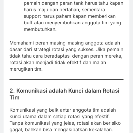
pemain dengan peran tank harus tahu kapan
harus maju dan bertahan, sementara
support harus paham kapan memberikan
buff atau menyembuhkan anggota tim yang
membutuhkan.
Memahami peran masing-masing anggota adalah
dasar dari strategi rotasi yang sukses. Jika pemain
tidak tahu cara beradaptasi dengan peran mereka,
rotasi akan menjadi tidak efektif dan malah
merugikan tim.
2.
Komunikasi adalah Kunci dalam Rotasi
Tim
Komunikasi yang baik antar anggota tim adalah
kunci utama dalam setiap rotasi yang efektif.
Tanpa komunikasi yang jelas, rotasi akan berisiko
gagal, bahkan bisa mengakibatkan kekalahan.