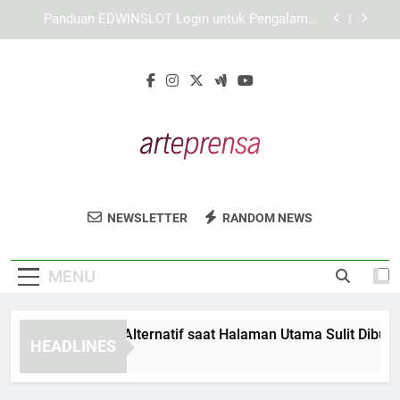
Skip
Panduan Memahami Fungsi KAYA787 Alternatif
to
bagi Pengguna Baru
content
Cara Mengatasi KAYA787 Login yang Berhenti
saat Memuat Halaman
EDWINSLOT Link Alternatif saat Halaman Utama
Sulit Dibuka
Panduan EDWINSLOT Login untuk Pengalaman
Akses yang Nyaman
Panduan Memahami Fungsi KAYA787 Alternatif
bagi Pengguna Baru
Arte Prensa
Temukan Seni Dan Konten Digital Di Arte
Cara Mengatasi KAYA787 Login yang Berhenti
NEWSLETTER
RANDOM NEWS
saat Memuat Halaman
Prensa. Untuk Para Kreator Yang Inovatif.
MENU
WINSLOT Link Alternatif saat Halaman Utama Sulit Dibuka
HEADLINES
Weeks Ago