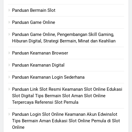
Panduan Bermain Slot
Panduan Game Online
Panduan Game Online, Pengembangan Skill Gaming,
Hiburan Digital, Strategi Bermain, Minat dan Keahlian
Panduan Keamanan Browser
Panduan Keamanan Digital
Panduan Keamanan Login Sederhana
Panduan Link Slot Resmi Keamanan Slot Online Edukasi
Slot Digital Tips Bermain Slot Aman Slot Online
Terpercaya Referensi Slot Pemula
Panduan Login Slot Online Keamanan Akun Edwinslot
Tips Bermain Aman Edukasi Slot Online Pemula di Slot
Online