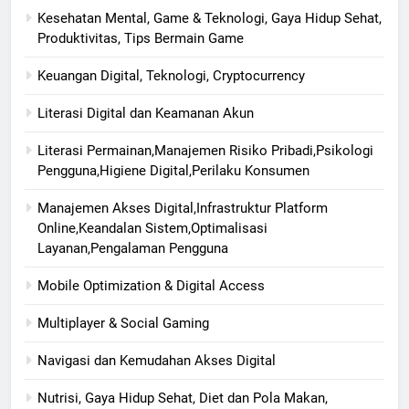
Kesehatan Mental, Game & Teknologi, Gaya Hidup Sehat,
Produktivitas, Tips Bermain Game
Keuangan Digital, Teknologi, Cryptocurrency
Literasi Digital dan Keamanan Akun
Literasi Permainan,Manajemen Risiko Pribadi,Psikologi
Pengguna,Higiene Digital,Perilaku Konsumen
Manajemen Akses Digital,Infrastruktur Platform
Online,Keandalan Sistem,Optimalisasi
Layanan,Pengalaman Pengguna
Mobile Optimization & Digital Access
Multiplayer & Social Gaming
Navigasi dan Kemudahan Akses Digital
Nutrisi, Gaya Hidup Sehat, Diet dan Pola Makan,