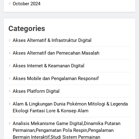
October 2024
Categories
Akses Alternatif & Infrastruktur Digital
Akses Alternatif dan Pemecahan Masalah
Akses Internet & Keamanan Digital
Akses Mobile dan Pengalaman Responsif
Akses Platform Digital
Alam & Lingkungan Dunia Pokémon Mitologi & Legenda
Ekologi Fantasi Lore & Konsep Alam
Analisis Mekanisme Game Digital,Dinamika Putaran
Permainan,Pengamatan Pola Respin,Pengalaman
Bermain Interaktif,Studi Sistem Permainan