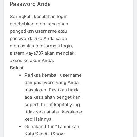
Password Anda
Seringkali, kesalahan login
disebabkan oleh kesalahan
pengetikan username atau
password. Jika Anda salah
memasukkan informasi login,
sistem Kaya787 akan menolak
akses ke akun Anda.
Solusi:
Periksa kembali username
dan password yang Anda
masukkan. Pastikan tidak
ada kesalahan pengetikan,
seperti huruf kapital yang
tidak sesuai atau kesalahan
kecil lainnya.
Gunakan fitur “Tampilkan
Kata Sandi” (Show