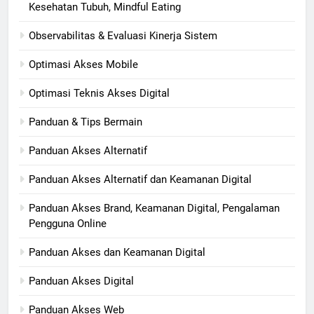
Kesehatan Tubuh, Mindful Eating
Observabilitas & Evaluasi Kinerja Sistem
Optimasi Akses Mobile
Optimasi Teknis Akses Digital
Panduan & Tips Bermain
Panduan Akses Alternatif
Panduan Akses Alternatif dan Keamanan Digital
Panduan Akses Brand, Keamanan Digital, Pengalaman
Pengguna Online
Panduan Akses dan Keamanan Digital
Panduan Akses Digital
Panduan Akses Web