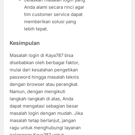
Anda alami secara rinci agar
tim customer service dapat
memberikan solusi yang
lebih tepat.
Kesimpulan
Masalah login di Kaya787 bisa
disebabkan oleh berbagai faktor,
mulai dari kesalahan pengetikan
password hingga masalah teknis
dengan browser atau perangkat.
Namun, dengan mengikuti
langkah-langkah di atas, Anda
dapat mengatasi sebagian besar
masalah login dengan mudah. Jika
masalah tetap berlanjut, jangan
ragu untuk menghubungi layanan
pelanggan Kaya787 untuk