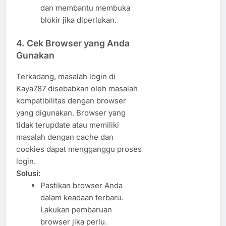
dan membantu membuka
blokir jika diperlukan.
4.
Cek Browser yang Anda
Gunakan
Terkadang, masalah login di
Kaya787 disebabkan oleh masalah
kompatibilitas dengan browser
yang digunakan. Browser yang
tidak terupdate atau memiliki
masalah dengan cache dan
cookies dapat mengganggu proses
login.
Solusi:
Pastikan browser Anda
dalam keadaan terbaru.
Lakukan pembaruan
browser jika perlu.