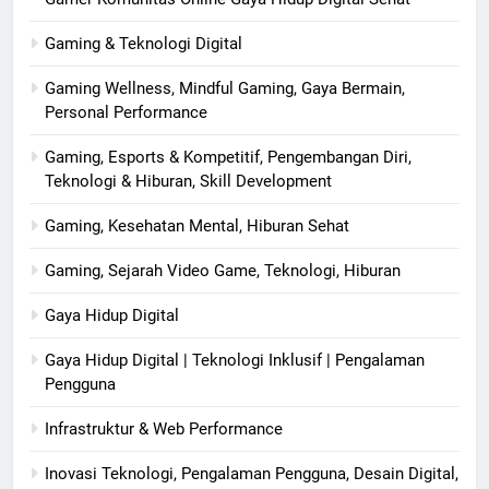
Gaming & Teknologi Digital
Gaming Wellness, Mindful Gaming, Gaya Bermain,
Personal Performance
Gaming, Esports & Kompetitif, Pengembangan Diri,
Teknologi & Hiburan, Skill Development
Gaming, Kesehatan Mental, Hiburan Sehat
Gaming, Sejarah Video Game, Teknologi, Hiburan
Gaya Hidup Digital
Gaya Hidup Digital | Teknologi Inklusif | Pengalaman
Pengguna
Infrastruktur & Web Performance
Inovasi Teknologi, Pengalaman Pengguna, Desain Digital,