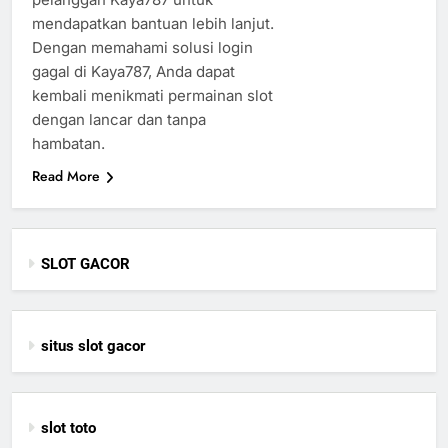
mendapatkan bantuan lebih lanjut.
Dengan memahami solusi login
gagal di Kaya787, Anda dapat
kembali menikmati permainan slot
dengan lancar dan tanpa
hambatan.
Read More
SLOT GACOR
situs slot gacor
slot toto