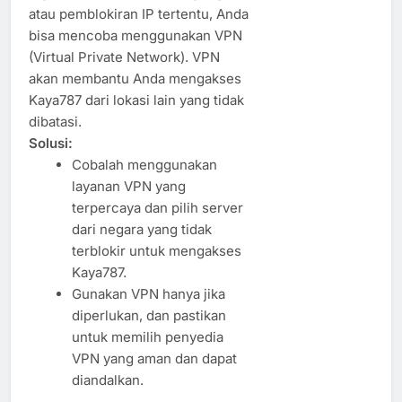
atau pemblokiran IP tertentu, Anda
bisa mencoba menggunakan VPN
(Virtual Private Network). VPN
akan membantu Anda mengakses
Kaya787 dari lokasi lain yang tidak
dibatasi.
Solusi:
Cobalah menggunakan
layanan VPN yang
terpercaya dan pilih server
dari negara yang tidak
terblokir untuk mengakses
Kaya787.
Gunakan VPN hanya jika
diperlukan, dan pastikan
untuk memilih penyedia
VPN yang aman dan dapat
diandalkan.