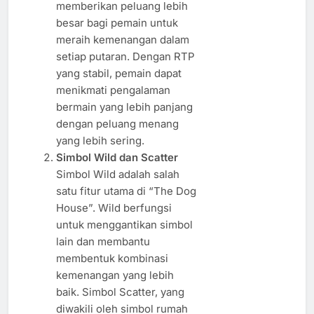
memberikan peluang lebih
besar bagi pemain untuk
meraih kemenangan dalam
setiap putaran. Dengan RTP
yang stabil, pemain dapat
menikmati pengalaman
bermain yang lebih panjang
dengan peluang menang
yang lebih sering.
Simbol Wild dan Scatter
Simbol Wild adalah salah
satu fitur utama di “The Dog
House”. Wild berfungsi
untuk menggantikan simbol
lain dan membantu
membentuk kombinasi
kemenangan yang lebih
baik. Simbol Scatter, yang
diwakili oleh simbol rumah