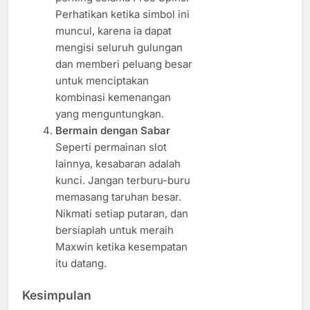
Perhatikan ketika simbol ini
muncul, karena ia dapat
mengisi seluruh gulungan
dan memberi peluang besar
untuk menciptakan
kombinasi kemenangan
yang menguntungkan.
Bermain dengan Sabar
Seperti permainan slot
lainnya, kesabaran adalah
kunci. Jangan terburu-buru
memasang taruhan besar.
Nikmati setiap putaran, dan
bersiaplah untuk meraih
Maxwin ketika kesempatan
itu datang.
Kesimpulan