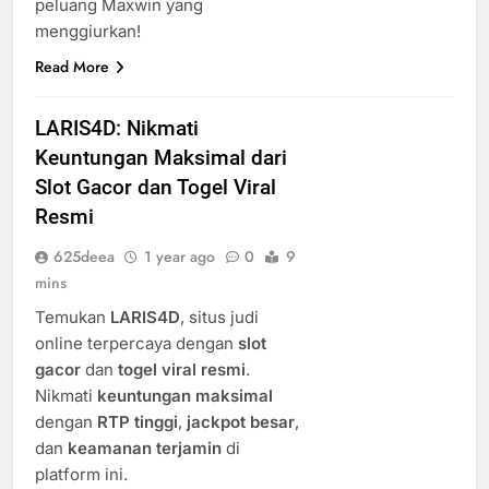
peluang Maxwin yang
menggiurkan!
Read More
LARIS4D: Nikmati
Keuntungan Maksimal dari
Slot Gacor dan Togel Viral
Resmi
625deea
1 year ago
0
9
mins
Temukan
LARIS4D
, situs judi
online terpercaya dengan
slot
gacor
dan
togel viral resmi
.
Nikmati
keuntungan maksimal
dengan
RTP tinggi
,
jackpot besar
,
dan
keamanan terjamin
di
platform ini.