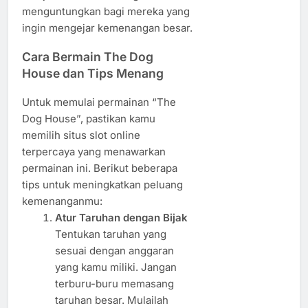
menguntungkan bagi mereka yang
ingin mengejar kemenangan besar.
Cara Bermain The Dog
House dan Tips Menang
Untuk memulai permainan “The
Dog House”, pastikan kamu
memilih situs slot online
terpercaya yang menawarkan
permainan ini. Berikut beberapa
tips untuk meningkatkan peluang
kemenanganmu:
Atur Taruhan dengan Bijak
Tentukan taruhan yang
sesuai dengan anggaran
yang kamu miliki. Jangan
terburu-buru memasang
taruhan besar. Mulailah