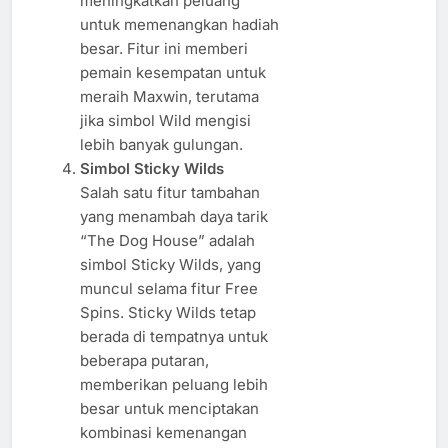
meningkatkan peluang
untuk memenangkan hadiah
besar. Fitur ini memberi
pemain kesempatan untuk
meraih Maxwin, terutama
jika simbol Wild mengisi
lebih banyak gulungan.
Simbol Sticky Wilds
Salah satu fitur tambahan
yang menambah daya tarik
“The Dog House” adalah
simbol Sticky Wilds, yang
muncul selama fitur Free
Spins. Sticky Wilds tetap
berada di tempatnya untuk
beberapa putaran,
memberikan peluang lebih
besar untuk menciptakan
kombinasi kemenangan