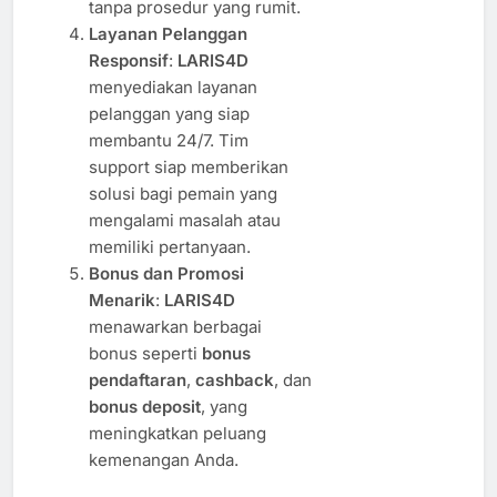
tanpa prosedur yang rumit.
Layanan Pelanggan
Responsif
:
LARIS4D
menyediakan layanan
pelanggan yang siap
membantu 24/7. Tim
support siap memberikan
solusi bagi pemain yang
mengalami masalah atau
memiliki pertanyaan.
Bonus dan Promosi
Menarik
:
LARIS4D
menawarkan berbagai
bonus seperti
bonus
pendaftaran
,
cashback
, dan
bonus deposit
, yang
meningkatkan peluang
kemenangan Anda.