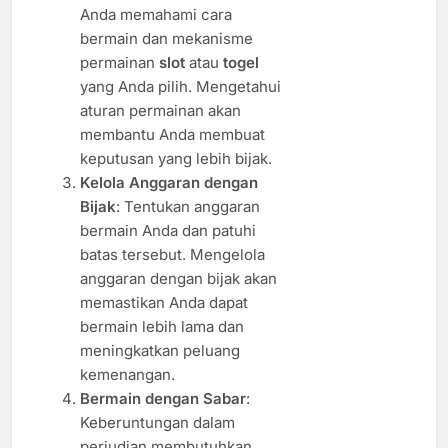
Anda memahami cara
bermain dan mekanisme
permainan
slot
atau
togel
yang Anda pilih. Mengetahui
aturan permainan akan
membantu Anda membuat
keputusan yang lebih bijak.
Kelola Anggaran dengan
Bijak
: Tentukan anggaran
bermain Anda dan patuhi
batas tersebut. Mengelola
anggaran dengan bijak akan
memastikan Anda dapat
bermain lebih lama dan
meningkatkan peluang
kemenangan.
Bermain dengan Sabar
:
Keberuntungan dalam
perjudian membutuhkan