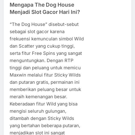
Mengapa The Dog House
Menjadi Slot Gacor Hari Ini?
“The Dog House” disebut-sebut
sebagai slot gacor karena
frekuensi kemunculan simbol Wild
dan Scatter yang cukup tinggi,
serta fitur Free Spins yang sangat
menguntungkan. Dengan RTP
tinggi dan peluang untuk memicu
Maxwin melalui fitur Sticky Wilds
dan putaran gratis, permainan ini
memberikan peluang besar untuk
meraih kemenangan besar.
Keberadaan fitur Wild yang bisa
mengisi seluruh gulungan,
ditambah dengan Sticky Wilds
yang bertahan beberapa putaran,
menjadikan slot ini sangat