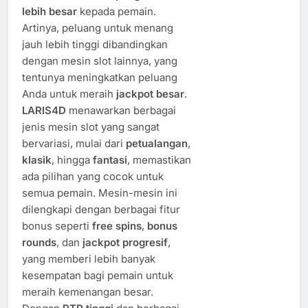
lebih besar
kepada pemain.
Artinya, peluang untuk menang
jauh lebih tinggi dibandingkan
dengan mesin slot lainnya, yang
tentunya meningkatkan peluang
Anda untuk meraih
jackpot besar
.
LARIS4D
menawarkan berbagai
jenis mesin slot yang sangat
bervariasi, mulai dari
petualangan
,
klasik
, hingga
fantasi
, memastikan
ada pilihan yang cocok untuk
semua pemain. Mesin-mesin ini
dilengkapi dengan berbagai fitur
bonus seperti
free spins
,
bonus
rounds
, dan
jackpot progresif
,
yang memberi lebih banyak
kesempatan bagi pemain untuk
meraih kemenangan besar.