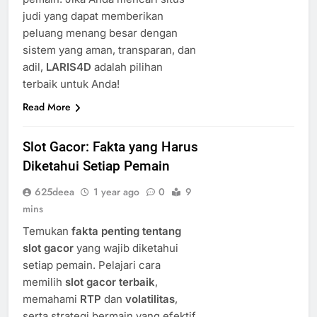
judi yang dapat memberikan
peluang menang besar dengan
sistem yang aman, transparan, dan
adil,
LARIS4D
adalah pilihan
terbaik untuk Anda!
Read More
Slot Gacor: Fakta yang Harus
Diketahui Setiap Pemain
625deea
1 year ago
0
9
mins
Temukan
fakta penting tentang
slot gacor
yang wajib diketahui
setiap pemain. Pelajari cara
memilih
slot gacor terbaik
,
memahami
RTP
dan
volatilitas
,
serta strategi bermain yang efektif