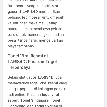
Dengan
RTP tinggi
dan berbagai
fitur bonus yang menarik,
slot
gacor
di
LARIS4D
memberikan
peluang lebih besar untuk meraih
keuntungan maksimal. Setiap
putaran mesin membawa peluang
baru untuk memenangkan hadiah
besar tanpa harus mengeluarkan
biaya tambahan.
Togel Viral Resmi di
LARIS4D: Pasaran Togel
Terpercaya
Selain
slot gacor
,
LARIS4D
juga
menawarkan
togel viral resmi
yang
sangat populer di kalangan pemain
judi online. Pasaran
togel viral
seperti
Togel Singapore
,
Togel
Hongkong
, dan
Togel Sydney
di