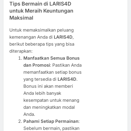
Tips Bermain di LARIS4D
untuk Meraih Keuntungan
Maksimal
Untuk memaksimalkan peluang
kemenangan Anda di
LARIS4D
,
berikut beberapa tips yang bisa
diterapkan:
Manfaatkan Semua Bonus
dan Promosi
: Pastikan Anda
memanfaatkan setiap bonus
yang tersedia di
LARIS4D
.
Bonus ini akan memberi
Anda lebih banyak
kesempatan untuk menang
dan meningkatkan modal
Anda.
Pahami Setiap Permainan
:
Sebelum bermain, pastikan