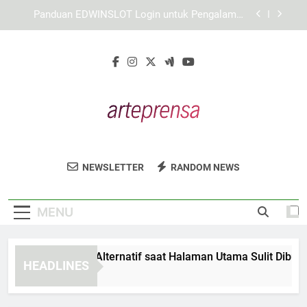
Skip
Panduan Memahami Fungsi KAYA787 Alternatif
to
bagi Pengguna Baru
content
Cara Mengatasi KAYA787 Login yang Berhenti
saat Memuat Halaman
EDWINSLOT Link Alternatif saat Halaman Utama
Sulit Dibuka
Panduan EDWINSLOT Login untuk Pengalaman
Akses yang Nyaman
Panduan Memahami Fungsi KAYA787 Alternatif
bagi Pengguna Baru
Arte Prensa
Temukan Seni Dan Konten Digital Di Arte
Cara Mengatasi KAYA787 Login yang Berhenti
NEWSLETTER
RANDOM NEWS
saat Memuat Halaman
Prensa. Untuk Para Kreator Yang Inovatif.
MENU
DWINSLOT Link Alternatif saat Halaman Utama Sulit Dibuka
HEADLINES
 Weeks Ago