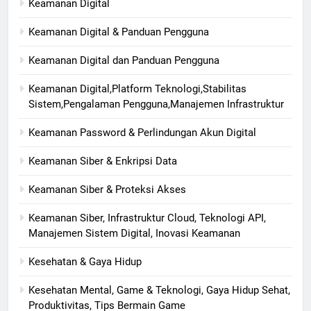
Keamanan Digital
Keamanan Digital & Panduan Pengguna
Keamanan Digital dan Panduan Pengguna
Keamanan Digital,Platform Teknologi,Stabilitas
Sistem,Pengalaman Pengguna,Manajemen Infrastruktur
Keamanan Password & Perlindungan Akun Digital
Keamanan Siber & Enkripsi Data
Keamanan Siber & Proteksi Akses
Keamanan Siber, Infrastruktur Cloud, Teknologi API,
Manajemen Sistem Digital, Inovasi Keamanan
Kesehatan & Gaya Hidup
Kesehatan Mental, Game & Teknologi, Gaya Hidup Sehat,
Produktivitas, Tips Bermain Game