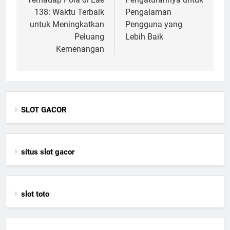
138: Waktu Terbaik
Pengalaman
untuk Meningkatkan
Pengguna yang
Peluang
Lebih Baik
Kemenangan
SLOT GACOR
situs slot gacor
slot toto