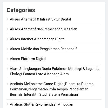
Categories
Akses Alternatif & Infrastruktur Digital
Akses Alternatif dan Pemecahan Masalah
Akses Internet & Keamanan Digital
Akses Mobile dan Pengalaman Responsif
Akses Platform Digital
Alam & Lingkungan Dunia Pokémon Mitologi & Legenda
Ekologi Fantasi Lore & Konsep Alam
Analisis Mekanisme Game Digital,Dinamika Putaran
Permainan,Pengamatan Pola Respin,Pengalaman
Bermain Interaktif,Studi Sistem Permainan
Analisis Slot & Rekomendasi Mingguan