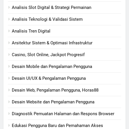
Analisis Slot Digital & Strategi Permainan
Analisis Teknologi & Validasi Sistem
Analisis Tren Digital
Arsitektur Sistem & Optimasi Infrastruktur
Casino, Slot Online, Jackpot Progresif
Desain Mobile dan Pengalaman Pengguna
Desain UI/UX & Pengalaman Pengguna
Desain Web, Pengalaman Pengguna, Horas88
Desain Website dan Pengalaman Pengguna
Diagnostik Pemuatan Halaman dan Respons Browser
Edukasi Pengguna Baru dan Pemahaman Akses