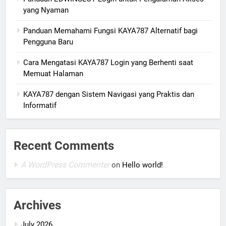
yang Nyaman
Panduan Memahami Fungsi KAYA787 Alternatif bagi
Pengguna Baru
Cara Mengatasi KAYA787 Login yang Berhenti saat
Memuat Halaman
KAYA787 dengan Sistem Navigasi yang Praktis dan
Informatif
Recent Comments
A WordPress Commenter
on
Hello world!
Archives
July 2026