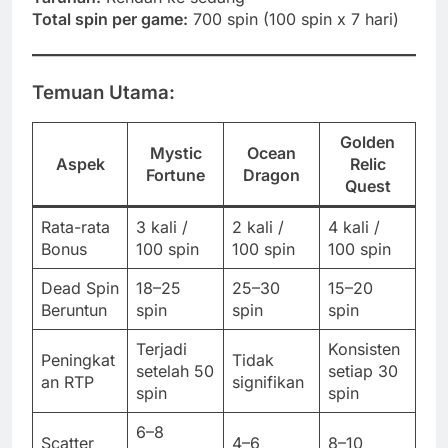
Total spin per game:
700 spin (100 spin x 7 hari)
Temuan Utama:
Golden
Mystic
Ocean
Aspek
Relic
Fortune
Dragon
Quest
Rata-rata
3 kali /
2 kali /
4 kali /
Bonus
100 spin
100 spin
100 spin
Dead Spin
18–25
25–30
15–20
Beruntun
spin
spin
spin
Terjadi
Konsisten
Peningkat
Tidak
setelah 50
setiap 30
an RTP
signifikan
spin
spin
6–8
Scatter
4–6
8–10