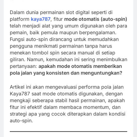
Dalam dunia permainan slot digital seperti di
platform
kaya787
, fitur
mode otomatis (auto-spin)
telah menjadi alat yang umum digunakan oleh para
pemain, baik pemula maupun berpengalaman.
Fungsi auto-spin dirancang untuk memudahkan
pengguna menikmati permainan tanpa harus
menekan tombol spin secara manual di setiap
giliran. Namun, kemudahan ini sering menimbulkan
pertanyaan:
apakah mode otomatis memberikan
pola jalan yang konsisten dan menguntungkan?
Artikel ini akan mengevaluasi performa pola jalan
Kaya787 saat mode otomatis digunakan, dengan
mengkaji seberapa stabil hasil permainan, apakah
fitur ini efektif dalam membaca momentum, dan
strategi apa yang cocok diterapkan dalam kondisi
auto-spin.