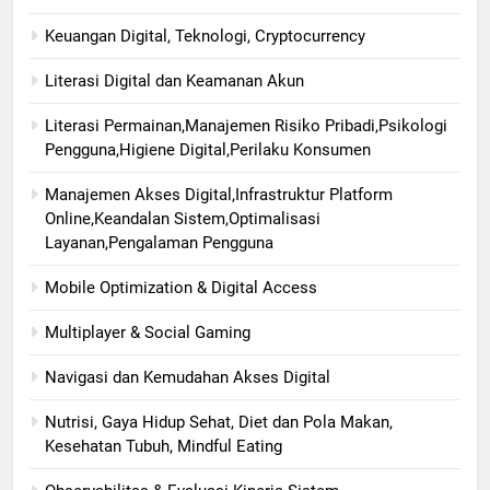
Keuangan Digital, Teknologi, Cryptocurrency
Literasi Digital dan Keamanan Akun
Literasi Permainan,Manajemen Risiko Pribadi,Psikologi
Pengguna,Higiene Digital,Perilaku Konsumen
Manajemen Akses Digital,Infrastruktur Platform
Online,Keandalan Sistem,Optimalisasi
Layanan,Pengalaman Pengguna
Mobile Optimization & Digital Access
Multiplayer & Social Gaming
Navigasi dan Kemudahan Akses Digital
Nutrisi, Gaya Hidup Sehat, Diet dan Pola Makan,
Kesehatan Tubuh, Mindful Eating