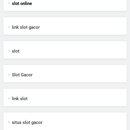
slot online
link slot gacor
slot
Slot Gacor
link slot
situs slot gacor