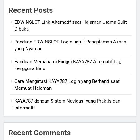
Recent Posts
EDWINSLOT Link Alternatif saat Halaman Utama Sulit
Dibuka
Panduan EDWINSLOT Login untuk Pengalaman Akses
yang Nyaman
Panduan Memahami Fungsi KAYA787 Alternatif bagi
Pengguna Baru
Cara Mengatasi KAYA787 Login yang Berhenti saat
Memuat Halaman
KAYA787 dengan Sistem Navigasi yang Praktis dan
Informatif
Recent Comments