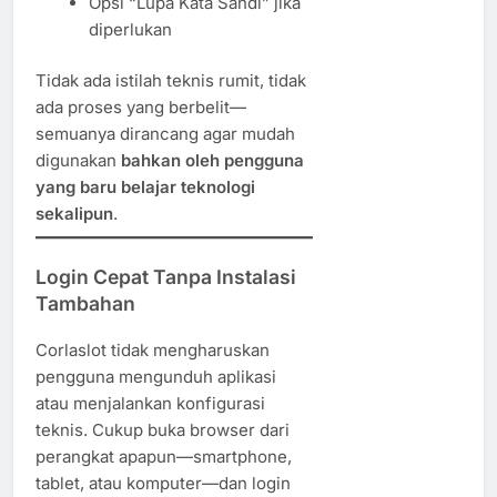
Opsi “Lupa Kata Sandi” jika
diperlukan
Tidak ada istilah teknis rumit, tidak
ada proses yang berbelit—
semuanya dirancang agar mudah
digunakan
bahkan oleh pengguna
yang baru belajar teknologi
sekalipun
.
Login Cepat Tanpa Instalasi
Tambahan
Corlaslot tidak mengharuskan
pengguna mengunduh aplikasi
atau menjalankan konfigurasi
teknis. Cukup buka browser dari
perangkat apapun—smartphone,
tablet, atau komputer—dan login