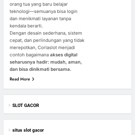
orang tua yang baru belajar
teknologi—semuanya bisa login
dan menikmati layanan tanpa
kendala berarti.
Dengan desain sederhana, sistem
cepat, dan perlindungan yang tidak
merepotkan, Corlaslot menjadi
contoh bagaimana
akses digital
seharusnya hadir: mudah, aman,
dan bisa dinikmati bersama.
Read More
SLOT GACOR
situs slot gacor