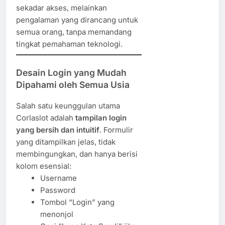
sekadar akses, melainkan
pengalaman yang dirancang untuk
semua orang, tanpa memandang
tingkat pemahaman teknologi.
Desain Login yang Mudah
Dipahami oleh Semua Usia
Salah satu keunggulan utama
Corlaslot adalah
tampilan login
yang bersih dan intuitif
. Formulir
yang ditampilkan jelas, tidak
membingungkan, dan hanya berisi
kolom esensial:
Username
Password
Tombol “Login” yang
menonjol