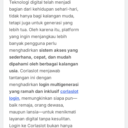
Teknologi digital telah menjadi
bagian dari kehidupan sehari-hari,
tidak hanya bagi kalangan muda,
tetapi juga untuk generasi yang
lebih tua. Oleh karena itu, platform
yang ingin menjangkau lebih
banyak pengguna perlu
menghadirkan
sistem akses yang
sederhana, cepat, dan mudah
dipahami oleh berbagai kalangan
usia
. Corlaslot menjawab
tantangan ini dengan
menghadirkan
login multigenerasi
yang ramah dan inklusif
corlaslot
login
, memungkinkan siapa pun—
baik remaja, orang dewasa,
maupun lansia—untuk menikmati
layanan digital tanpa kesulitan.
Login ke Corlaslot bukan hanya