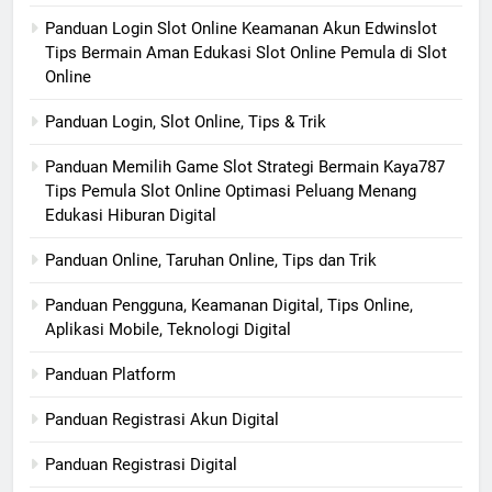
Panduan Login Slot Online Keamanan Akun Edwinslot
Tips Bermain Aman Edukasi Slot Online Pemula di Slot
Online
Panduan Login, Slot Online, Tips & Trik
Panduan Memilih Game Slot Strategi Bermain Kaya787
Tips Pemula Slot Online Optimasi Peluang Menang
Edukasi Hiburan Digital
Panduan Online, Taruhan Online, Tips dan Trik
Panduan Pengguna, Keamanan Digital, Tips Online,
Aplikasi Mobile, Teknologi Digital
Panduan Platform
Panduan Registrasi Akun Digital
Panduan Registrasi Digital