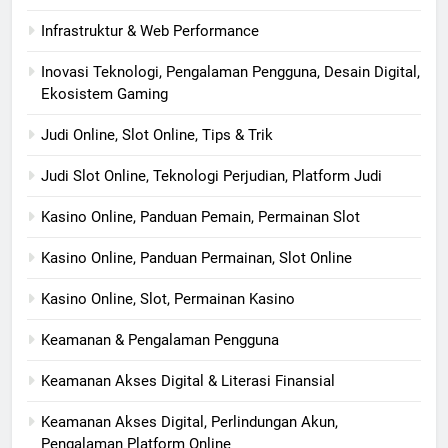
Infrastruktur & Web Performance
Inovasi Teknologi, Pengalaman Pengguna, Desain Digital,
Ekosistem Gaming
Judi Online, Slot Online, Tips & Trik
Judi Slot Online, Teknologi Perjudian, Platform Judi
Kasino Online, Panduan Pemain, Permainan Slot
Kasino Online, Panduan Permainan, Slot Online
Kasino Online, Slot, Permainan Kasino
Keamanan & Pengalaman Pengguna
Keamanan Akses Digital & Literasi Finansial
Keamanan Akses Digital, Perlindungan Akun,
Pengalaman Platform Online