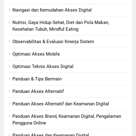
Navigasi dan Kemudahan Akses Digital
Nutrisi, Gaya Hidup Sehat, Diet dan Pola Makan,
Kesehatan Tubuh, Mindful Eating
Observabilitas & Evaluasi Kinerja Sistem
Optimasi Akses Mobile
Optimasi Teknis Akses Digital
Panduan & Tips Bermain
Panduan Akses Alternatif
Panduan Akses Alternatif dan Keamanan Digital
Panduan Akses Brand, Keamanan Digital, Pengalaman
Pengguna Online
Panduan Akses dan Keamanan Digital