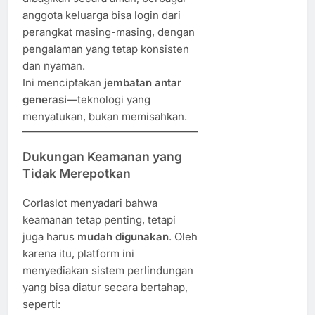
anggota keluarga bisa login dari
perangkat masing-masing, dengan
pengalaman yang tetap konsisten
dan nyaman.
Ini menciptakan
jembatan antar
generasi
—teknologi yang
menyatukan, bukan memisahkan.
Dukungan Keamanan yang
Tidak Merepotkan
Corlaslot menyadari bahwa
keamanan tetap penting, tetapi
juga harus
mudah digunakan
. Oleh
karena itu, platform ini
menyediakan sistem perlindungan
yang bisa diatur secara bertahap,
seperti: