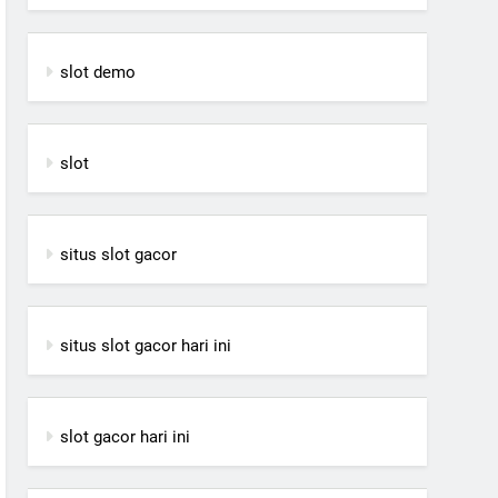
slot demo
slot
situs slot gacor
situs slot gacor hari ini
slot gacor hari ini