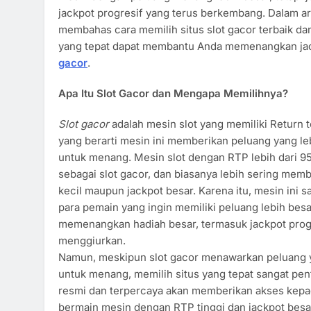
jackpot progresif yang terus berkembang. Dalam arti
membahas cara memilih situs slot gacor terbaik da
yang tepat dapat membantu Anda memenangkan jac
gacor
.
Apa Itu Slot Gacor dan Mengapa Memilihnya?
Slot gacor
adalah mesin slot yang memiliki Return to
yang berarti mesin ini memberikan peluang yang le
untuk menang. Mesin slot dengan RTP lebih dari 9
sebagai slot gacor, dan biasanya lebih sering me
kecil maupun jackpot besar. Karena itu, mesin ini s
para pemain yang ingin memiliki peluang lebih bes
memenangkan hadiah besar, termasuk jackpot prog
menggiurkan.
Namun, meskipun slot gacor menawarkan peluang y
untuk menang, memilih situs yang tepat sangat pent
resmi dan terpercaya akan memberikan akses kepa
bermain mesin dengan RTP tinggi dan jackpot besa