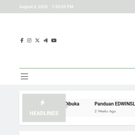
Skip
August 6, 2026
7:30:06 PM
to
content
Art
Temukan Se
aman Utama Sulit Dibuka
Panduan EDWINSLOT Login un
2 Weeks Ago
HEADLINES