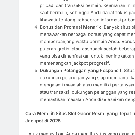
pribadi dan transaksi pemain. Keamanan ini
saat bermain, sehingga Anda dapat fokus pa
khawatir tentang kebocoran informasi pribad
Bonus dan Promosi Menarik
: Banyak situs s
menawarkan berbagai bonus yang dapat me
memperpanjang waktu bermain Anda. Bonus 
putaran gratis, atau cashback adalah beber
yang bisa dimanfaatkan untuk meningkatkan
memenangkan jackpot progresif.
Dukungan Pelanggan yang Responsif
: Situ
dukungan pelanggan yang siap membantu kap
mengalami masalah atau memiliki pertanyaan
atau transaksi, dukungan pelanggan yang re
memastikan masalah Anda diselesaikan deng
Cara Memilih Situs Slot Gacor Resmi yang Tepat
Jackpot di 2025
Untuk memastikan Anda memilih situs yang dapat 