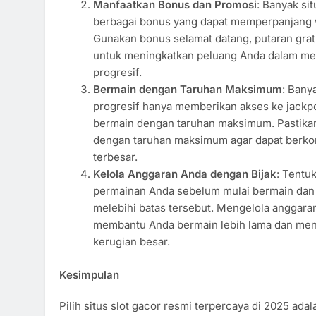
Manfaatkan Bonus dan Promosi
: Banyak si
berbagai bonus yang dapat memperpanjang 
Gunakan bonus selamat datang, putaran grat
untuk meningkatkan peluang Anda dalam me
progresif.
Bermain dengan Taruhan Maksimum
: Bany
progresif hanya memberikan akses ke jackpo
bermain dengan taruhan maksimum. Pastikan
dengan taruhan maksimum agar dapat berkom
terbesar.
Kelola Anggaran Anda dengan Bijak
: Tentu
permainan Anda sebelum mulai bermain dan p
melebihi batas tersebut. Mengelola anggara
membantu Anda bermain lebih lama dan meng
kerugian besar.
Kesimpulan
Pilih situs slot gacor resmi terpercaya di 2025 ada