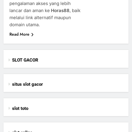
pengalaman akses yang lebih
lancar dan aman ke
Horas88
, baik
melalui link alternatif maupun
domain utama.
Read More
SLOT GACOR
situs slot gacor
slot toto