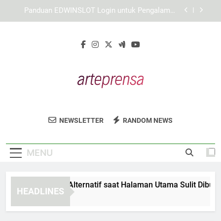
Skip
Panduan Memahami Fungsi KAYA787 Alternatif
to
bagi Pengguna Baru
content
Cara Mengatasi KAYA787 Login yang Berhenti
saat Memuat Halaman
EDWINSLOT Link Alternatif saat Halaman Utama
Sulit Dibuka
Panduan EDWINSLOT Login untuk Pengalaman
Akses yang Nyaman
Panduan Memahami Fungsi KAYA787 Alternatif
bagi Pengguna Baru
Arte Prensa
Temukan Seni Dan Konten Digital Di Arte
Cara Mengatasi KAYA787 Login yang Berhenti
NEWSLETTER
RANDOM NEWS
saat Memuat Halaman
Prensa. Untuk Para Kreator Yang Inovatif.
MENU
WINSLOT Link Alternatif saat Halaman Utama Sulit Dibuka
HEADLINES
Weeks Ago