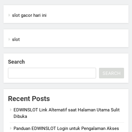
slot gacor hari ini
slot
Search
SEARCH
Recent Posts
EDWINSLOT Link Alternatif saat Halaman Utama Sulit
Dibuka
Panduan EDWINSLOT Login untuk Pengalaman Akses