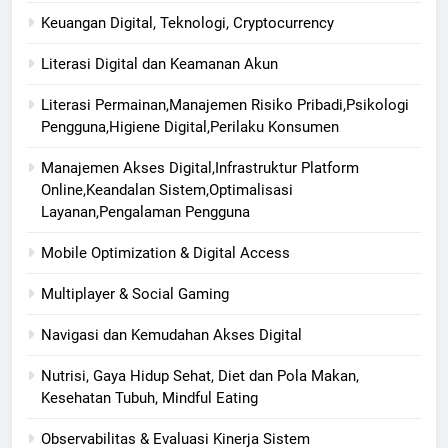
Keuangan Digital, Teknologi, Cryptocurrency
Literasi Digital dan Keamanan Akun
Literasi Permainan,Manajemen Risiko Pribadi,Psikologi
Pengguna,Higiene Digital,Perilaku Konsumen
Manajemen Akses Digital,Infrastruktur Platform
Online,Keandalan Sistem,Optimalisasi
Layanan,Pengalaman Pengguna
Mobile Optimization & Digital Access
Multiplayer & Social Gaming
Navigasi dan Kemudahan Akses Digital
Nutrisi, Gaya Hidup Sehat, Diet dan Pola Makan,
Kesehatan Tubuh, Mindful Eating
Observabilitas & Evaluasi Kinerja Sistem