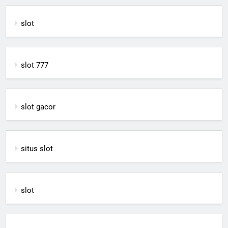
slot
slot 777
slot gacor
situs slot
slot