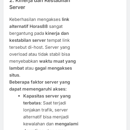
2.
Kinerja dan Kestabilan
Server
Keberhasilan mengakses
link
alternatif Horas88
sangat
bergantung pada
kinerja dan
kestabilan server
tempat link
tersebut di-host. Server yang
overload atau tidak stabil bisa
menyebabkan
waktu muat yang
lambat
atau
gagal mengakses
situs
.
Beberapa faktor server yang
dapat memengaruhi akses:
Kapasitas server yang
terbatas
: Saat terjadi
lonjakan trafik, server
alternatif bisa menjadi
kewalahan dan
mengalami