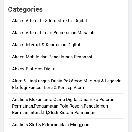
Categories
Akses Alternatif & Infrastruktur Digital
Akses Alternatif dan Pemecahan Masalah
Akses Internet & Keamanan Digital
Akses Mobile dan Pengalaman Responsif
Akses Platform Digital
Alam & Lingkungan Dunia Pokémon Mitologi & Legenda
Ekologi Fantasi Lore & Konsep Alam
Analisis Mekanisme Game Digital,Dinamika Putaran
Permainan,Pengamatan Pola Respin,Pengalaman
Bermain Interaktif,Studi Sistem Permainan
Analisis Slot & Rekomendasi Mingguan