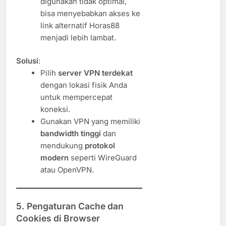
digunakan tidak optimal,
bisa menyebabkan akses ke
link alternatif Horas88
menjadi lebih lambat.
Solusi
:
Pilih
server VPN terdekat
dengan lokasi fisik Anda
untuk mempercepat
koneksi.
Gunakan VPN yang memiliki
bandwidth tinggi
dan
mendukung
protokol
modern
seperti WireGuard
atau OpenVPN.
5.
Pengaturan Cache dan
Cookies di Browser