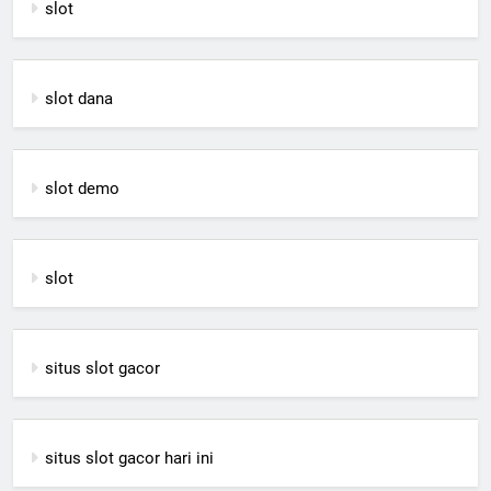
slot
slot dana
slot demo
slot
situs slot gacor
situs slot gacor hari ini