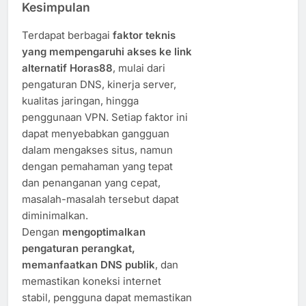
Kesimpulan
Terdapat berbagai
faktor teknis
yang mempengaruhi akses ke link
alternatif Horas88
, mulai dari
pengaturan DNS, kinerja server,
kualitas jaringan, hingga
penggunaan VPN. Setiap faktor ini
dapat menyebabkan gangguan
dalam mengakses situs, namun
dengan pemahaman yang tepat
dan penanganan yang cepat,
masalah-masalah tersebut dapat
diminimalkan.
Dengan
mengoptimalkan
pengaturan perangkat,
memanfaatkan DNS publik
, dan
memastikan koneksi internet
stabil, pengguna dapat memastikan