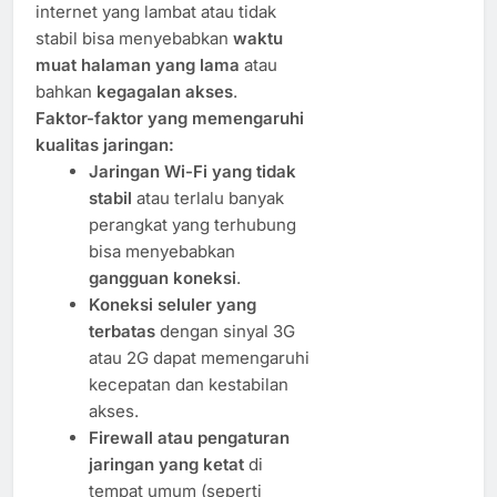
internet yang lambat atau tidak
stabil bisa menyebabkan
waktu
muat halaman yang lama
atau
bahkan
kegagalan akses
.
Faktor-faktor yang memengaruhi
kualitas jaringan:
Jaringan Wi-Fi yang tidak
stabil
atau terlalu banyak
perangkat yang terhubung
bisa menyebabkan
gangguan koneksi
.
Koneksi seluler yang
terbatas
dengan sinyal 3G
atau 2G dapat memengaruhi
kecepatan dan kestabilan
akses.
Firewall atau pengaturan
jaringan yang ketat
di
tempat umum (seperti