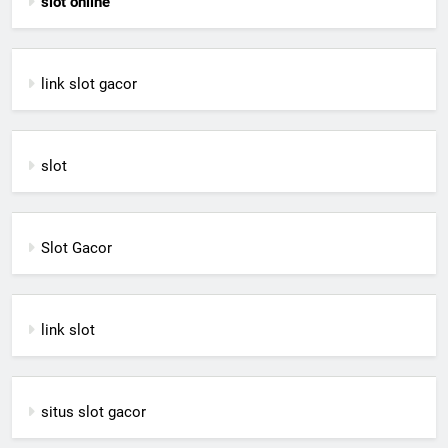
slot online
link slot gacor
slot
Slot Gacor
link slot
situs slot gacor