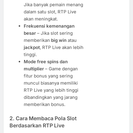
Jika banyak pemain menang
dalam satu slot, RTP Live
akan meningkat.
Frekuensi kemenangan
besar
– Jika slot sering
memberikan
big win
atau
jackpot
, RTP Live akan lebih
tinggi.
Mode free spins dan
multiplier
– Game dengan
fitur bonus yang sering
muncul biasanya memiliki
RTP Live yang lebih tinggi
dibandingkan yang jarang
memberikan bonus.
2. Cara Membaca Pola Slot
Berdasarkan RTP Live