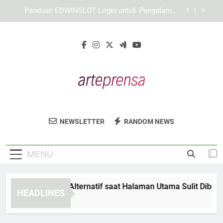
Skip
Panduan Memahami Fungsi KAYA787 Alternatif
to
bagi Pengguna Baru
content
Cara Mengatasi KAYA787 Login yang Berhenti
saat Memuat Halaman
EDWINSLOT Link Alternatif saat Halaman Utama
Sulit Dibuka
Panduan EDWINSLOT Login untuk Pengalaman
Akses yang Nyaman
Panduan Memahami Fungsi KAYA787 Alternatif
bagi Pengguna Baru
Arte Prensa
Temukan Seni Dan Konten Digital Di Arte
Cara Mengatasi KAYA787 Login yang Berhenti
NEWSLETTER
RANDOM NEWS
saat Memuat Halaman
Prensa. Untuk Para Kreator Yang Inovatif.
MENU
WINSLOT Link Alternatif saat Halaman Utama Sulit Dibuka
HEADLINES
Weeks Ago