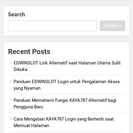
Search
SEARCH
Recent Posts
EDWINSLOT Link Alternatif saat Halaman Utama Sulit
Dibuka
Panduan EDWINSLOT Login untuk Pengalaman Akses
yang Nyaman
Panduan Memahami Fungsi KAYA787 Alternatif bagi
Pengguna Baru
Cara Mengatasi KAYA787 Login yang Berhenti saat
Memuat Halaman