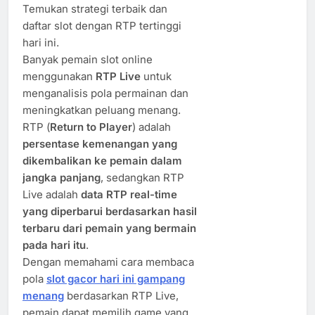
Temukan strategi terbaik dan
daftar slot dengan RTP tertinggi
hari ini.
Banyak pemain slot online
menggunakan
RTP Live
untuk
menganalisis pola permainan dan
meningkatkan peluang menang.
RTP (
Return to Player
) adalah
persentase kemenangan yang
dikembalikan ke pemain dalam
jangka panjang
, sedangkan RTP
Live adalah
data RTP real-time
yang diperbarui berdasarkan hasil
terbaru dari pemain yang bermain
pada hari itu
.
Dengan memahami cara membaca
pola
slot gacor hari ini gampang
menang
berdasarkan RTP Live,
pemain dapat memilih game yang