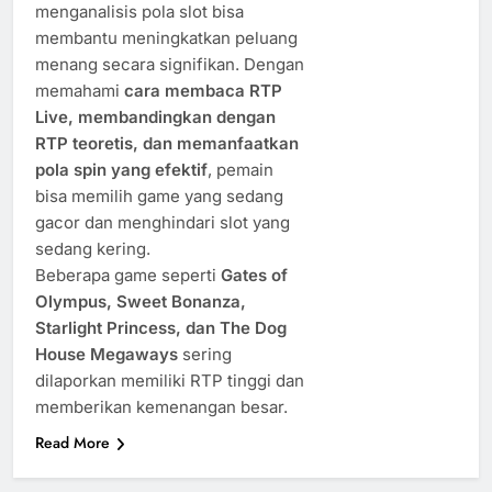
menganalisis pola slot bisa
membantu meningkatkan peluang
menang secara signifikan. Dengan
memahami
cara membaca RTP
Live, membandingkan dengan
RTP teoretis, dan memanfaatkan
pola spin yang efektif
, pemain
bisa memilih game yang sedang
gacor dan menghindari slot yang
sedang kering.
Beberapa game seperti
Gates of
Olympus, Sweet Bonanza,
Starlight Princess, dan The Dog
House Megaways
sering
dilaporkan memiliki RTP tinggi dan
memberikan kemenangan besar.
Read More