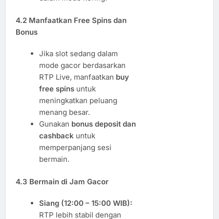
4.2 Manfaatkan Free Spins dan
Bonus
Jika slot sedang dalam
mode gacor berdasarkan
RTP Live, manfaatkan
buy
free spins
untuk
meningkatkan peluang
menang besar.
Gunakan
bonus deposit dan
cashback
untuk
memperpanjang sesi
bermain.
4.3 Bermain di Jam Gacor
Siang (12:00 – 15:00 WIB):
RTP lebih stabil dengan