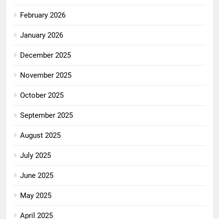
February 2026
January 2026
December 2025
November 2025
October 2025
September 2025
August 2025
July 2025
June 2025
May 2025
April 2025