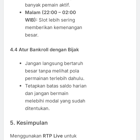
banyak pemain aktif.
Malam (22:00 – 02:00
WIB):
Slot lebih sering
memberikan kemenangan
besar.
4.4 Atur Bankroll dengan Bijak
Jangan langsung bertaruh
besar tanpa melihat pola
permainan terlebih dahulu.
Tetapkan batas saldo harian
dan jangan bermain
melebihi modal yang sudah
ditentukan.
5. Kesimpulan
Menggunakan
RTP Live
untuk