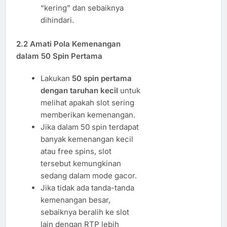
“kering” dan sebaiknya
dihindari.
2.2 Amati Pola Kemenangan
dalam 50 Spin Pertama
Lakukan
50 spin pertama
dengan taruhan kecil
untuk
melihat apakah slot sering
memberikan kemenangan.
Jika dalam 50 spin terdapat
banyak kemenangan kecil
atau free spins, slot
tersebut kemungkinan
sedang dalam mode gacor.
Jika tidak ada tanda-tanda
kemenangan besar,
sebaiknya beralih ke slot
lain dengan RTP lebih