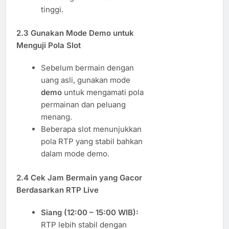
tinggi.
2.3 Gunakan Mode Demo untuk
Menguji Pola Slot
Sebelum bermain dengan
uang asli, gunakan mode
demo
untuk mengamati pola
permainan dan peluang
menang.
Beberapa slot menunjukkan
pola RTP yang stabil bahkan
dalam mode demo.
2.4 Cek Jam Bermain yang Gacor
Berdasarkan RTP Live
Siang (12:00 – 15:00 WIB):
RTP lebih stabil dengan