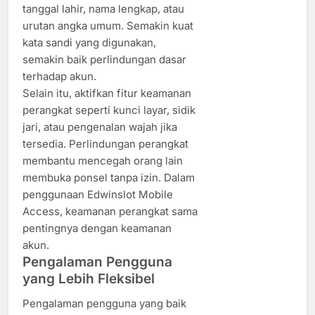
tanggal lahir, nama lengkap, atau
urutan angka umum. Semakin kuat
kata sandi yang digunakan,
semakin baik perlindungan dasar
terhadap akun.
Selain itu, aktifkan fitur keamanan
perangkat seperti kunci layar, sidik
jari, atau pengenalan wajah jika
tersedia. Perlindungan perangkat
membantu mencegah orang lain
membuka ponsel tanpa izin. Dalam
penggunaan Edwinslot Mobile
Access, keamanan perangkat sama
pentingnya dengan keamanan
akun.
Pengalaman Pengguna
yang Lebih Fleksibel
Pengalaman pengguna yang baik