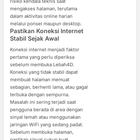
risiko kendala teknis saat
mengakses halaman, terutama
dalam aktivitas online harian
melalui ponsel maupun desktop.
Pastikan Koneksi Internet
Stabil Sejak Awal
Koneksi internet menjadi faktor
pertama yang perlu diperiksa
sebelum membuka Lebah4D.
Koneksi yang tidak stabil dapat
membuat halaman memuat
sebagian, berhenti lama, atau gagal
terbuka dengan sempurna.
Masalah ini sering terjadi saat
pengguna berada di area dengan
sinyal lemah atau menggunakan
jaringan WiFi yang sedang padat.
Sebelum membuka halaman,
pastikan sinyal cukup kuat.