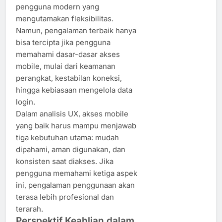
pengguna modern yang
mengutamakan fleksibilitas.
Namun, pengalaman terbaik hanya
bisa tercipta jika pengguna
memahami dasar-dasar akses
mobile, mulai dari keamanan
perangkat, kestabilan koneksi,
hingga kebiasaan mengelola data
login.
Dalam analisis UX, akses mobile
yang baik harus mampu menjawab
tiga kebutuhan utama: mudah
dipahami, aman digunakan, dan
konsisten saat diakses. Jika
pengguna memahami ketiga aspek
ini, pengalaman penggunaan akan
terasa lebih profesional dan
terarah.
Perspektif Keahlian dalam