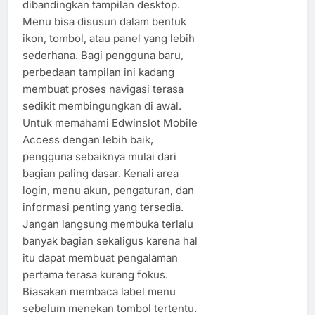
dibandingkan tampilan desktop.
Menu bisa disusun dalam bentuk
ikon, tombol, atau panel yang lebih
sederhana. Bagi pengguna baru,
perbedaan tampilan ini kadang
membuat proses navigasi terasa
sedikit membingungkan di awal.
Untuk memahami Edwinslot Mobile
Access dengan lebih baik,
pengguna sebaiknya mulai dari
bagian paling dasar. Kenali area
login, menu akun, pengaturan, dan
informasi penting yang tersedia.
Jangan langsung membuka terlalu
banyak bagian sekaligus karena hal
itu dapat membuat pengalaman
pertama terasa kurang fokus.
Biasakan membaca label menu
sebelum menekan tombol tertentu.