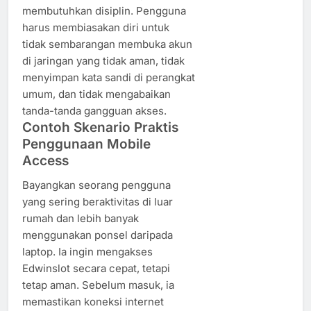
membutuhkan disiplin. Pengguna
harus membiasakan diri untuk
tidak sembarangan membuka akun
di jaringan yang tidak aman, tidak
menyimpan kata sandi di perangkat
umum, dan tidak mengabaikan
tanda-tanda gangguan akses.
Contoh Skenario Praktis
Penggunaan Mobile
Access
Bayangkan seorang pengguna
yang sering beraktivitas di luar
rumah dan lebih banyak
menggunakan ponsel daripada
laptop. Ia ingin mengakses
Edwinslot secara cepat, tetapi
tetap aman. Sebelum masuk, ia
memastikan koneksi internet