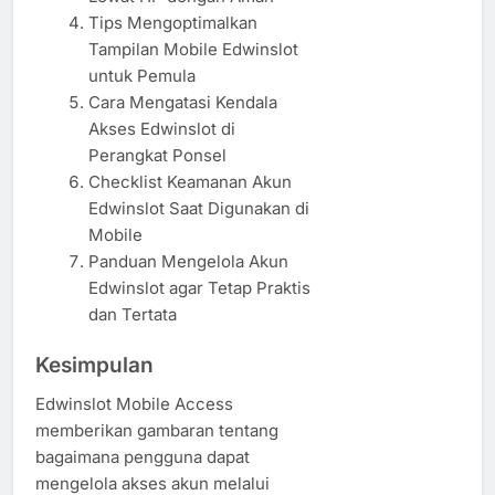
Tips Mengoptimalkan
Tampilan Mobile Edwinslot
untuk Pemula
Cara Mengatasi Kendala
Akses Edwinslot di
Perangkat Ponsel
Checklist Keamanan Akun
Edwinslot Saat Digunakan di
Mobile
Panduan Mengelola Akun
Edwinslot agar Tetap Praktis
dan Tertata
Kesimpulan
Edwinslot Mobile Access
memberikan gambaran tentang
bagaimana pengguna dapat
mengelola akses akun melalui