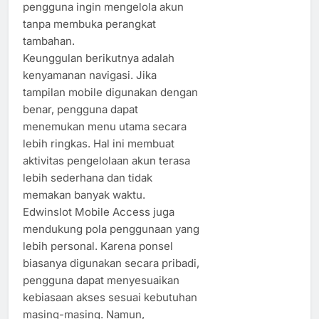
pengguna ingin mengelola akun
tanpa membuka perangkat
tambahan.
Keunggulan berikutnya adalah
kenyamanan navigasi. Jika
tampilan mobile digunakan dengan
benar, pengguna dapat
menemukan menu utama secara
lebih ringkas. Hal ini membuat
aktivitas pengelolaan akun terasa
lebih sederhana dan tidak
memakan banyak waktu.
Edwinslot Mobile Access juga
mendukung pola penggunaan yang
lebih personal. Karena ponsel
biasanya digunakan secara pribadi,
pengguna dapat menyesuaikan
kebiasaan akses sesuai kebutuhan
masing-masing. Namun,