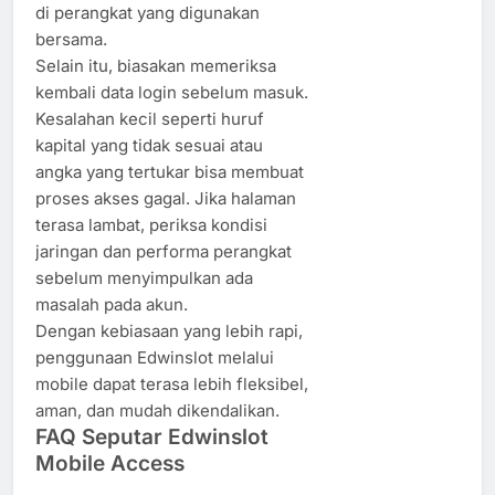
di perangkat yang digunakan
bersama.
Selain itu, biasakan memeriksa
kembali data login sebelum masuk.
Kesalahan kecil seperti huruf
kapital yang tidak sesuai atau
angka yang tertukar bisa membuat
proses akses gagal. Jika halaman
terasa lambat, periksa kondisi
jaringan dan performa perangkat
sebelum menyimpulkan ada
masalah pada akun.
Dengan kebiasaan yang lebih rapi,
penggunaan Edwinslot melalui
mobile dapat terasa lebih fleksibel,
aman, dan mudah dikendalikan.
FAQ Seputar Edwinslot
Mobile Access