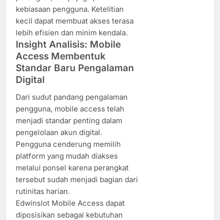
kebiasaan pengguna. Ketelitian
kecil dapat membuat akses terasa
lebih efisien dan minim kendala.
Insight Analisis: Mobile
Access Membentuk
Standar Baru Pengalaman
Digital
Dari sudut pandang pengalaman
pengguna, mobile access telah
menjadi standar penting dalam
pengelolaan akun digital.
Pengguna cenderung memilih
platform yang mudah diakses
melalui ponsel karena perangkat
tersebut sudah menjadi bagian dari
rutinitas harian.
Edwinslot Mobile Access dapat
diposisikan sebagai kebutuhan