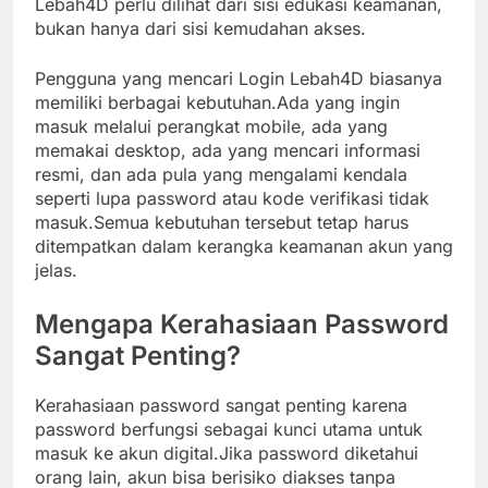
Lebah4D perlu dilihat dari sisi edukasi keamanan,
bukan hanya dari sisi kemudahan akses.
Pengguna yang mencari Login Lebah4D biasanya
memiliki berbagai kebutuhan.Ada yang ingin
masuk melalui perangkat mobile, ada yang
memakai desktop, ada yang mencari informasi
resmi, dan ada pula yang mengalami kendala
seperti lupa password atau kode verifikasi tidak
masuk.Semua kebutuhan tersebut tetap harus
ditempatkan dalam kerangka keamanan akun yang
jelas.
Mengapa Kerahasiaan Password
Sangat Penting?
Kerahasiaan password sangat penting karena
password berfungsi sebagai kunci utama untuk
masuk ke akun digital.Jika password diketahui
orang lain, akun bisa berisiko diakses tanpa