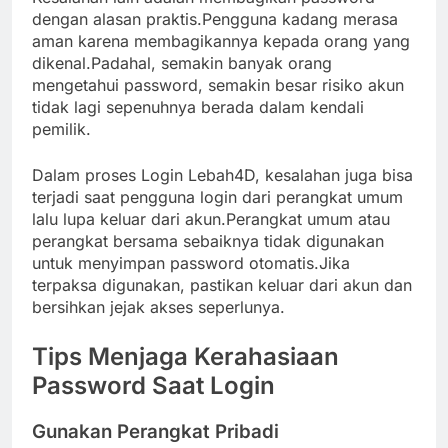
dengan alasan praktis.Pengguna kadang merasa
aman karena membagikannya kepada orang yang
dikenal.Padahal, semakin banyak orang
mengetahui password, semakin besar risiko akun
tidak lagi sepenuhnya berada dalam kendali
pemilik.
Dalam proses Login Lebah4D, kesalahan juga bisa
terjadi saat pengguna login dari perangkat umum
lalu lupa keluar dari akun.Perangkat umum atau
perangkat bersama sebaiknya tidak digunakan
untuk menyimpan password otomatis.Jika
terpaksa digunakan, pastikan keluar dari akun dan
bersihkan jejak akses seperlunya.
Tips Menjaga Kerahasiaan
Password Saat Login
Gunakan Perangkat Pribadi