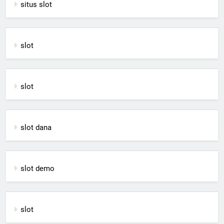
situs slot
slot
slot
slot dana
slot demo
slot