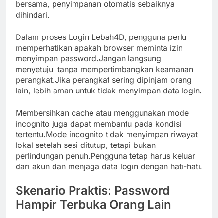
bersama, penyimpanan otomatis sebaiknya
dihindari.
Dalam proses Login Lebah4D, pengguna perlu
memperhatikan apakah browser meminta izin
menyimpan password.Jangan langsung
menyetujui tanpa mempertimbangkan keamanan
perangkat.Jika perangkat sering dipinjam orang
lain, lebih aman untuk tidak menyimpan data login.
Membersihkan cache atau menggunakan mode
incognito juga dapat membantu pada kondisi
tertentu.Mode incognito tidak menyimpan riwayat
lokal setelah sesi ditutup, tetapi bukan
perlindungan penuh.Pengguna tetap harus keluar
dari akun dan menjaga data login dengan hati-hati.
Skenario Praktis: Password
Hampir Terbuka Orang Lain