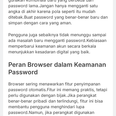
password lama.Jangan hanya mengganti satu
angka di akhir karena pola seperti itu mudah
ditebak.Buat password yang benar-benar baru dan
simpan dengan cara yang aman.
Pengguna juga sebaiknya tidak menunggu sampai
ada masalah baru mengganti password.Kebiasaan
memperbarui keamanan akun secara berkala
menunjukkan kesadaran digital yang baik.
Peran Browser dalam Keamanan
Password
Browser sering menawarkan fitur penyimpanan
password otomatis.Fitur ini memang praktis, tetapi
perlu digunakan dengan bijak.Jika perangkat
benar-benar pribadi dan terlindungi, fitur ini bisa
membantu pengguna menghindari lupa
password.Namun, jika perangkat digunakan