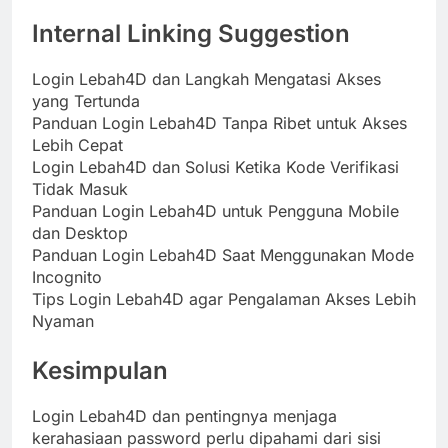
Internal Linking Suggestion
Login Lebah4D dan Langkah Mengatasi Akses
yang Tertunda
Panduan Login Lebah4D Tanpa Ribet untuk Akses
Lebih Cepat
Login Lebah4D dan Solusi Ketika Kode Verifikasi
Tidak Masuk
Panduan Login Lebah4D untuk Pengguna Mobile
dan Desktop
Panduan Login Lebah4D Saat Menggunakan Mode
Incognito
Tips Login Lebah4D agar Pengalaman Akses Lebih
Nyaman
Kesimpulan
Login Lebah4D dan pentingnya menjaga
kerahasiaan password perlu dipahami dari sisi