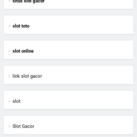
situs slot gacor
slot toto
slot online
link slot gacor
slot
Slot Gacor