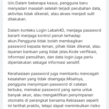
izin.Dalam beberapa kasus, pengguna baru
menyadari masalah setelah terjadi perubahan data,
aktivitas tidak dikenali, atau akses menjadi sulit
dilakukan.
Dalam konteks Login Lebah4D, menjaga password
berarti menjaga kontrol penuh terhadap
akun.Pengguna tidak boleh membagikan
password kepada teman, pihak tidak dikenal, atau
layanan bantuan yang tidak jelas.Kode verifikasi,
informasi pemulihan, dan data login juga perlu
diperlakukan sebagai informasi sensitif.
Kerahasiaan password juga membantu mencegah
kesalahan yang tidak disengaja.Misalnya,
pengguna menyimpan password di catatan
terbuka, memakai password yang sama untuk
banyak akun, atau mengaktifkan penyimpanan
otomatis di perangkat bersama.Kebiasaan seperti
ini terlihat praktis, tetapi dapat menimbulkan risiko