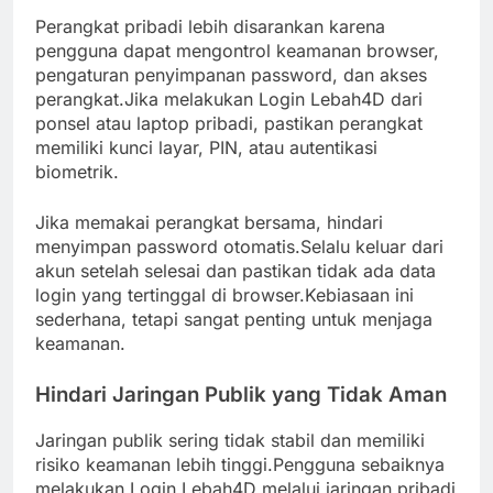
Perangkat pribadi lebih disarankan karena
pengguna dapat mengontrol keamanan browser,
pengaturan penyimpanan password, dan akses
perangkat.Jika melakukan Login Lebah4D dari
ponsel atau laptop pribadi, pastikan perangkat
memiliki kunci layar, PIN, atau autentikasi
biometrik.
Jika memakai perangkat bersama, hindari
menyimpan password otomatis.Selalu keluar dari
akun setelah selesai dan pastikan tidak ada data
login yang tertinggal di browser.Kebiasaan ini
sederhana, tetapi sangat penting untuk menjaga
keamanan.
Hindari Jaringan Publik yang Tidak Aman
Jaringan publik sering tidak stabil dan memiliki
risiko keamanan lebih tinggi.Pengguna sebaiknya
melakukan Login Lebah4D melalui jaringan pribadi