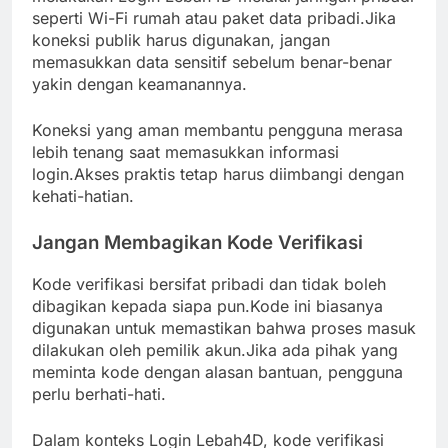
seperti Wi-Fi rumah atau paket data pribadi.Jika
koneksi publik harus digunakan, jangan
memasukkan data sensitif sebelum benar-benar
yakin dengan keamanannya.
Koneksi yang aman membantu pengguna merasa
lebih tenang saat memasukkan informasi
login.Akses praktis tetap harus diimbangi dengan
kehati-hatian.
Jangan Membagikan Kode Verifikasi
Kode verifikasi bersifat pribadi dan tidak boleh
dibagikan kepada siapa pun.Kode ini biasanya
digunakan untuk memastikan bahwa proses masuk
dilakukan oleh pemilik akun.Jika ada pihak yang
meminta kode dengan alasan bantuan, pengguna
perlu berhati-hati.
Dalam konteks Login Lebah4D, kode verifikasi