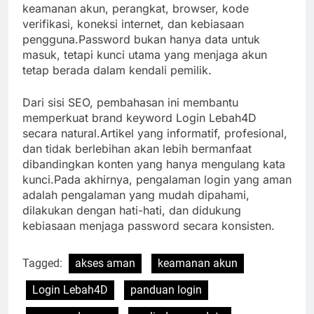
keamanan akun, perangkat, browser, kode
verifikasi, koneksi internet, dan kebiasaan
pengguna.Password bukan hanya data untuk
masuk, tetapi kunci utama yang menjaga akun
tetap berada dalam kendali pemilik.
Dari sisi SEO, pembahasan ini membantu
memperkuat brand keyword Login Lebah4D
secara natural.Artikel yang informatif, profesional,
dan tidak berlebihan akan lebih bermanfaat
dibandingkan konten yang hanya mengulang kata
kunci.Pada akhirnya, pengalaman login yang aman
adalah pengalaman yang mudah dipahami,
dilakukan dengan hati-hati, dan didukung
kebiasaan menjaga password secara konsisten.
Tagged:
akses aman
keamanan akun
Login Lebah4D
panduan login