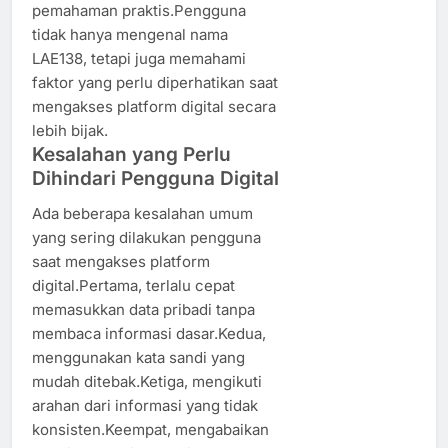
pemahaman praktis.Pengguna
tidak hanya mengenal nama
LAE138, tetapi juga memahami
faktor yang perlu diperhatikan saat
mengakses platform digital secara
lebih bijak.
Kesalahan yang Perlu
Dihindari Pengguna Digital
Ada beberapa kesalahan umum
yang sering dilakukan pengguna
saat mengakses platform
digital.Pertama, terlalu cepat
memasukkan data pribadi tanpa
membaca informasi dasar.Kedua,
menggunakan kata sandi yang
mudah ditebak.Ketiga, mengikuti
arahan dari informasi yang tidak
konsisten.Keempat, mengabaikan