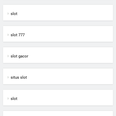
slot
slot 777
slot gacor
situs slot
slot