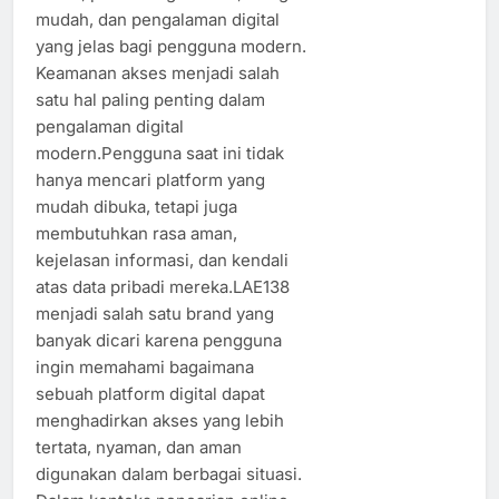
mudah, dan pengalaman digital
yang jelas bagi pengguna modern.
Keamanan akses menjadi salah
satu hal paling penting dalam
pengalaman digital
modern.Pengguna saat ini tidak
hanya mencari platform yang
mudah dibuka, tetapi juga
membutuhkan rasa aman,
kejelasan informasi, dan kendali
atas data pribadi mereka.LAE138
menjadi salah satu brand yang
banyak dicari karena pengguna
ingin memahami bagaimana
sebuah platform digital dapat
menghadirkan akses yang lebih
tertata, nyaman, dan aman
digunakan dalam berbagai situasi.