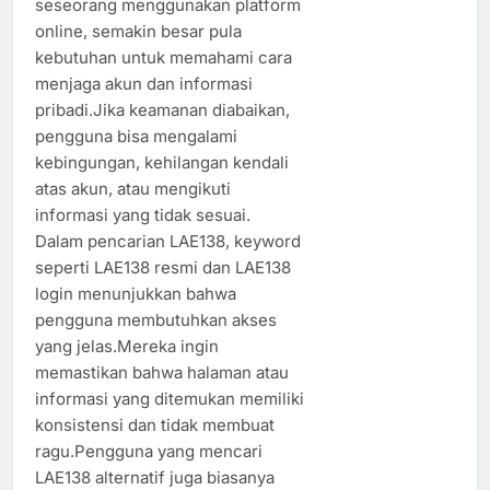
seseorang menggunakan platform
online, semakin besar pula
kebutuhan untuk memahami cara
menjaga akun dan informasi
pribadi.Jika keamanan diabaikan,
pengguna bisa mengalami
kebingungan, kehilangan kendali
atas akun, atau mengikuti
informasi yang tidak sesuai.
Dalam pencarian LAE138, keyword
seperti LAE138 resmi dan LAE138
login menunjukkan bahwa
pengguna membutuhkan akses
yang jelas.Mereka ingin
memastikan bahwa halaman atau
informasi yang ditemukan memiliki
konsistensi dan tidak membuat
ragu.Pengguna yang mencari
LAE138 alternatif juga biasanya