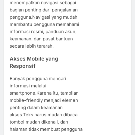
menempatkan navigasi sebagai
bagian penting dari pengalaman
pengguna.Navigasi yang mudah
membantu pengguna memahami
informasi resmi, panduan akun,
keamanan, dan pusat bantuan
secara lebih terarah.
Akses Mobile yang
Responsif
Banyak pengguna mencari
informasi melalui
smartphone.Karena itu, tampilan
mobile-friendly menjadi elemen
penting dalam keamanan
akses.Teks harus mudah dibaca,
tombol mudah dikenali, dan
halaman tidak membuat pengguna