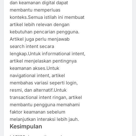
dan keamanan digital dapat
membantu memperluas
konteks.Semua istilah ini membuat
artikel lebih relevan dengan
kebutuhan pencarian pengguna.
Artikel juga perlu menjawab
search intent secara
lengkap.Untuk informational intent,
artikel menjelaskan pentingnya
keamanan akses.Untuk
navigational intent, artikel
membahas variasi seperti login,
resmi, dan alternatif.Untuk
transactional intent ringan, artikel
membantu pengguna memahami
faktor keamanan sebelum
melanjutkan interaksi lebih jauh.
Kesimpulan