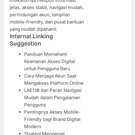
Indikatornya meliputi informasi
jelas, akses stabil, navigasi mudah,
perlindungan akun, tampilan
mobile-friendly, dan pusat bantuan
yang mudah dipahami.
Internal Linking
Suggestion
Panduan Memahami
Keamanan Akses Digital
untuk Pengguna Baru
Cara Menjaga Akun Saat
Mengakses Platform Online
LAE138 dan Peran Navigasi
Mudah dalam Pengalaman
Pengguna
Pentingnya Akses Mobile-
Friendly bagi Brand Digital
Modern
Strategi Mengenali