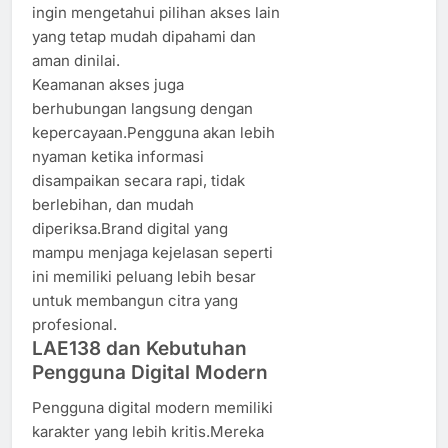
ingin mengetahui pilihan akses lain
yang tetap mudah dipahami dan
aman dinilai.
Keamanan akses juga
berhubungan langsung dengan
kepercayaan.Pengguna akan lebih
nyaman ketika informasi
disampaikan secara rapi, tidak
berlebihan, dan mudah
diperiksa.Brand digital yang
mampu menjaga kejelasan seperti
ini memiliki peluang lebih besar
untuk membangun citra yang
profesional.
LAE138 dan Kebutuhan
Pengguna Digital Modern
Pengguna digital modern memiliki
karakter yang lebih kritis.Mereka