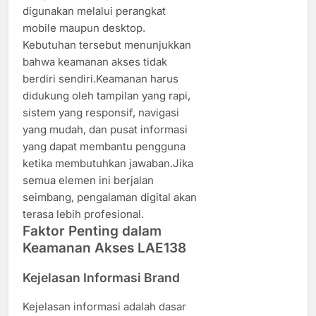
digunakan melalui perangkat
mobile maupun desktop.
Kebutuhan tersebut menunjukkan
bahwa keamanan akses tidak
berdiri sendiri.Keamanan harus
didukung oleh tampilan yang rapi,
sistem yang responsif, navigasi
yang mudah, dan pusat informasi
yang dapat membantu pengguna
ketika membutuhkan jawaban.Jika
semua elemen ini berjalan
seimbang, pengalaman digital akan
terasa lebih profesional.
Faktor Penting dalam
Keamanan Akses LAE138
Kejelasan Informasi Brand
Kejelasan informasi adalah dasar