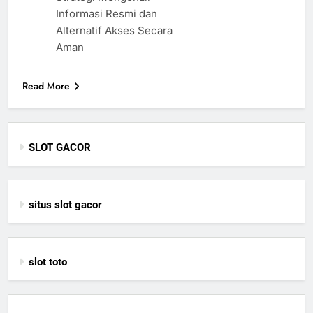
Informasi Resmi dan
Alternatif Akses Secara
Aman
Read More
SLOT GACOR
situs slot gacor
slot toto