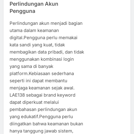
Perlindungan Akun
Pengguna
Perlindungan akun menjadi bagian
utama dalam keamanan
digital.Pengguna perlu memakai
kata sandi yang kuat, tidak
membagikan data pribadi, dan tidak
menggunakan kombinasi login
yang sama di banyak
platform.Kebiasaan sederhana
seperti ini dapat membantu
menjaga keamanan sejak awal.
LAE138 sebagai brand keyword
dapat diperkuat melalui
pembahasan perlindungan akun
yang edukatif.Pengguna perlu
diingatkan bahwa keamanan bukan
hanya tanggung jawab sistem,