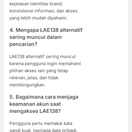
kejelasan identitas brand,
konsistensi informasi, dan akses
yang lebih mudah dipahami.
4. Mengapa LAE138 alternatif
sering muncul dalam
pencarian?
LAE138 alternatif sering muncul
karena pengguna ingin memahami
pilihan akses lain yang tetap
relevan, jelas, dan tidak
membingungkan.
5. Bagaimana cara menjaga
keamanan akun saat
mengakses LAE138?
Pengguna perlu memakai kata
sandi kuat, menjaga data pribadi,