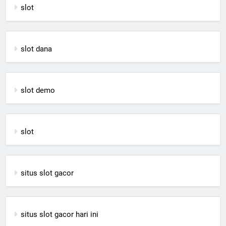
slot
slot dana
slot demo
slot
situs slot gacor
situs slot gacor hari ini