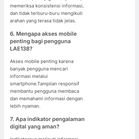
memeriksa konsistensi informasi,
dan tidak terburu-buru mengikuti
arahan yang terasa tidak jelas.
6. Mengapa akses mobile
penting bagi pengguna
LAE138?
Akses mobile penting karena
banyak pengguna mencari
informasi melalui
smartphone.Tampilan responsif
membantu pengguna membaca
dan memahami informasi dengan
lebih nyaman.
7. Apa indikator pengalaman
digital yang aman?