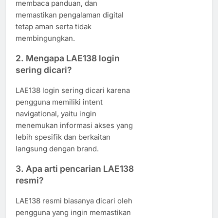
membaca panduan, dan
memastikan pengalaman digital
tetap aman serta tidak
membingungkan.
2. Mengapa LAE138 login
sering dicari?
LAE138 login sering dicari karena
pengguna memiliki intent
navigational, yaitu ingin
menemukan informasi akses yang
lebih spesifik dan berkaitan
langsung dengan brand.
3. Apa arti pencarian LAE138
resmi?
LAE138 resmi biasanya dicari oleh
pengguna yang ingin memastikan