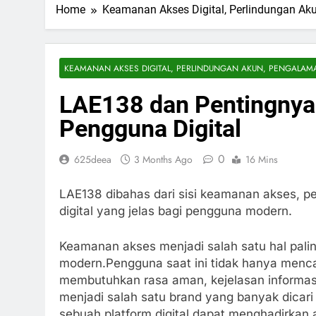
Home
Keamanan Akses Digital, Perlindungan Ak
KEAMANAN AKSES DIGITAL, PERLINDUNGAN AKUN, PENGALAM
LAE138 dan Pentingnya
Pengguna Digital
0
625deea
3 Months Ago
16 Mins
LAE138 dibahas dari sisi keamanan akses, p
digital yang jelas bagi pengguna modern.
Keamanan akses menjadi salah satu hal palin
modern.Pengguna saat ini tidak hanya mencar
membutuhkan rasa aman, kejelasan informasi
menjadi salah satu brand yang banyak dica
sebuah platform digital dapat menghadirkan 