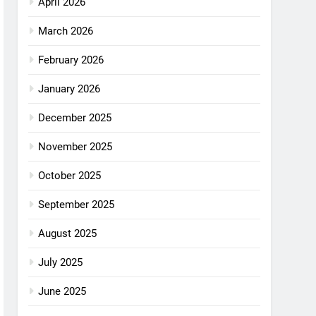
April 2026
March 2026
February 2026
January 2026
December 2025
November 2025
October 2025
September 2025
August 2025
July 2025
June 2025