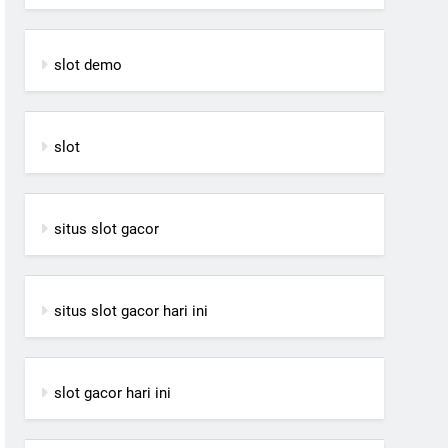
slot demo
slot
situs slot gacor
situs slot gacor hari ini
slot gacor hari ini