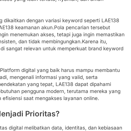
ng dikaitkan dengan variasi keyword seperti LAE138
 LAE138 keamanan akun.Pola pencarian tersebut
gin menemukan akses, tetapi juga ingin memastikan
nsisten, dan tidak membingungkan.Karena itu,
i sangat relevan untuk memperkuat brand keyword
Platform digital yang baik harus mampu membantu
i, mengenali informasi yang valid, serta
pendekatan yang tepat, LAE138 dapat dipahami
 kebutuhan pengguna modern, terutama mereka yang
fisiensi saat mengakses layanan online.
jadi Prioritas?
as digital melibatkan data, identitas, dan kebiasaan