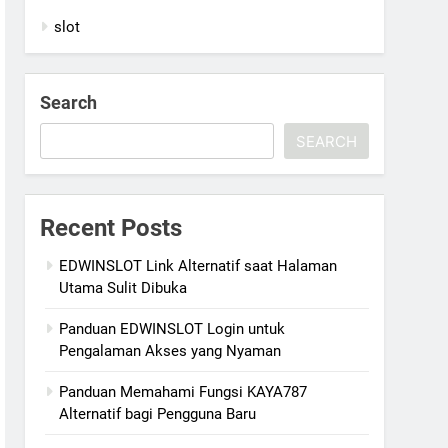
slot
Search
SEARCH
Recent Posts
EDWINSLOT Link Alternatif saat Halaman
Utama Sulit Dibuka
Panduan EDWINSLOT Login untuk
Pengalaman Akses yang Nyaman
Panduan Memahami Fungsi KAYA787
Alternatif bagi Pengguna Baru