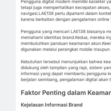
Pengguna digital modern memiliki karakter ya
tetapi juga memperhatikan kecepatan akses,
navigasi.LAE138 perlu dipahami dalam kontek
karena berkaitan dengan pengalaman online y
Pengguna yang mencari LAE138 biasanya mem
memahami identitas brand.Kedua, mereka in
membutuhkan panduan keamanan akun.Keem
digunakan melalui perangkat mobile maupun 
Kebutuhan tersebut menunjukkan bahwa keam
didukung oleh tampilan yang rapi, sistem ya
informasi yang dapat membantu pengguna k
berjalan seimbang, pengalaman digital akan t
Faktor Penting dalam Keama
Kejelasan Informasi Brand