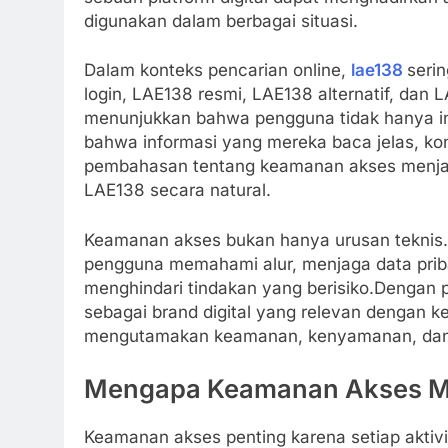
digunakan dalam berbagai situasi.
Dalam konteks pencarian online,
lae138
seri
login, LAE138 resmi, LAE138 alternatif, dan
menunjukkan bahwa pengguna tidak hanya in
bahwa informasi yang mereka baca jelas, ko
pembahasan tentang keamanan akses menjad
LAE138 secara natural.
Keamanan akses bukan hanya urusan teknis.
pengguna memahami alur, menjaga data pribad
menghindari tindakan yang berisiko.Dengan 
sebagai brand digital yang relevan dengan
mengutamakan keamanan, kenyamanan, dan e
Mengapa Keamanan Akses Men
Keamanan akses penting karena setiap aktivit