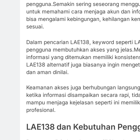
pengguna.Semakin sering seseorang menggun
untuk memahami cara menjaga akun dan info
bisa mengalami kebingungan, kehilangan kend
sesuai.
Dalam pencarian LAE138, keyword seperti L
pengguna membutuhkan akses yang jelas.Me
informasi yang ditemukan memiliki konsiste
LAE138 alternatif juga biasanya ingin menge
dan aman dinilai.
Keamanan akses juga berhubungan langsun
ketika informasi disampaikan secara rapi, ti
mampu menjaga kejelasan seperti ini memili
profesional.
LAE138 dan Kebutuhan Pengg