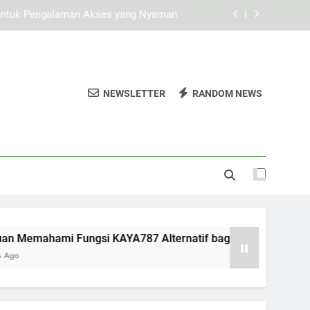
ntuk Pengalaman Akses yang Nyaman
YA787 Alternatif bagi Pengguna Baru
n yang Berhenti saat Memuat Halaman
NEWSLETTER
RANDOM NEWS
atif saat Halaman Utama Sulit Dibuka
ntuk Pengalaman Akses yang Nyaman
Inovatif.
YA787 Alternatif bagi Pengguna Baru
n yang Berhenti saat Memuat Halaman
 Fungsi KAYA787 Alternatif bagi Pengguna Baru
Cara
3 Week