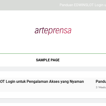
Panduan EDWINSLOT Login u
Panduan Memahami Fungsi KA
Cara Mengatasi KAYA787 Logi
EDWINSLOT Link Altern
e Prensa
Panduan EDWINSLOT Login u
ni Dan Konten Digital Di Arte Prensa. Untuk Para Kreator Yang 
Panduan Memahami Fungsi KA
SAMPLE PAGE
Cara Mengatasi KAYA787 Logi
tuk Pengalaman Akses yang Nyaman
Panduan Memahami
3 Weeks Ago