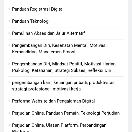
Panduan Registrasi Digital
Panduan Teknologi
Pemulihan Akses dan Jalur Alternatif
Pengembangan Diri, Kesehatan Mental, Motivasi,
Kemandirian, Manajemen Emosi
Pengembangan Diri, Mindset Positif, Motivasi Harian,
Psikologi Ketahanan, Strategi Sukses, Refleksi Diri
pengembangan karir, keuangan pribadi, produktivitas,
strategi profesional, motivasi kerja
Performa Website dan Pengalaman Digital
Perjudian Online, Panduan Pemain, Teknologi Perjudian
Perjudian Online, Ulasan Platform, Perbandingan
Platform