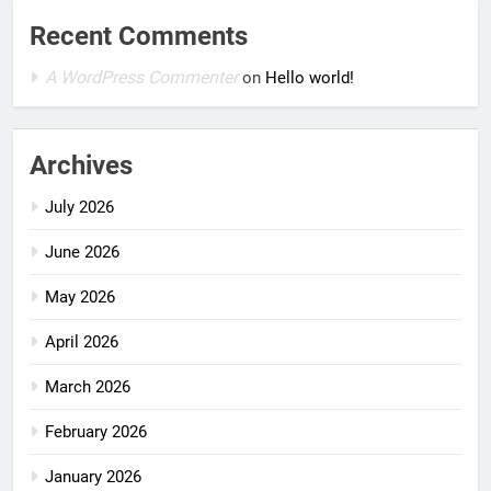
Recent Comments
A WordPress Commenter
on
Hello world!
Archives
July 2026
June 2026
May 2026
April 2026
March 2026
February 2026
January 2026