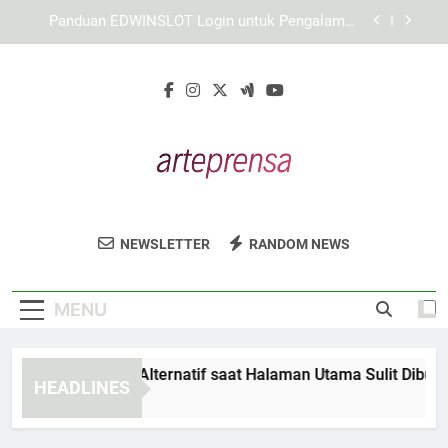
Skip
Panduan Memahami Fungsi KAYA787 Alternatif
to
bagi Pengguna Baru
content
Cara Mengatasi KAYA787 Login yang Berhenti
saat Memuat Halaman
EDWINSLOT Link Alternatif saat Halaman Utama
Sulit Dibuka
Panduan EDWINSLOT Login untuk Pengalaman
Akses yang Nyaman
Panduan Memahami Fungsi KAYA787 Alternatif
bagi Pengguna Baru
Arte Prensa
Temukan Seni Dan Konten Digital Di Arte
Cara Mengatasi KAYA787 Login yang Berhenti
NEWSLETTER
RANDOM NEWS
saat Memuat Halaman
Prensa. Untuk Para Kreator Yang Inovatif.
MENU
WINSLOT Link Alternatif saat Halaman Utama Sulit Dibuka
HEADLINES
Weeks Ago