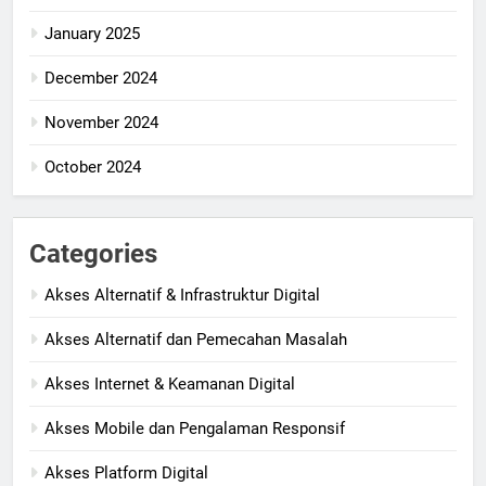
January 2025
December 2024
November 2024
October 2024
Categories
Akses Alternatif & Infrastruktur Digital
Akses Alternatif dan Pemecahan Masalah
Akses Internet & Keamanan Digital
Akses Mobile dan Pengalaman Responsif
Akses Platform Digital