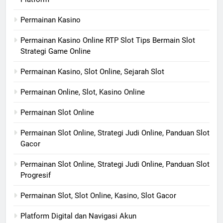
Permainan Kasino
Permainan Kasino Online RTP Slot Tips Bermain Slot
Strategi Game Online
Permainan Kasino, Slot Online, Sejarah Slot
Permainan Online, Slot, Kasino Online
Permainan Slot Online
Permainan Slot Online, Strategi Judi Online, Panduan Slot
Gacor
Permainan Slot Online, Strategi Judi Online, Panduan Slot
Progresif
Permainan Slot, Slot Online, Kasino, Slot Gacor
Platform Digital dan Navigasi Akun