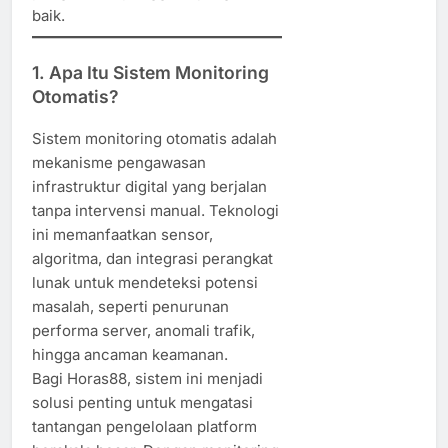
baik.
1. Apa Itu Sistem Monitoring
Otomatis?
Sistem monitoring otomatis adalah
mekanisme pengawasan
infrastruktur digital yang berjalan
tanpa intervensi manual. Teknologi
ini memanfaatkan sensor,
algoritma, dan integrasi perangkat
lunak untuk mendeteksi potensi
masalah, seperti penurunan
performa server, anomali trafik,
hingga ancaman keamanan.
Bagi Horas88, sistem ini menjadi
solusi penting untuk mengatasi
tantangan pengelolaan platform