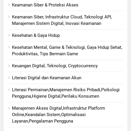
Keamanan Siber & Proteksi Akses
Keamanan Siber, Infrastruktur Cloud, Teknologi API,
Manajemen Sistem Digital, Inovasi Keamanan
Kesehatan & Gaya Hidup
Kesehatan Mental, Game & Teknologi, Gaya Hidup Sehat,
Produktivitas, Tips Bermain Game
Keuangan Digital, Teknologi, Cryptocurrency
Literasi Digital dan Keamanan Akun
Literasi Permainan,Manajemen Risiko Pribadi,Psikologi
Pengguna,Higiene Digital,Perilaku Konsumen
Manajemen Akses Digital,Infrastruktur Platform
Online,Keandalan Sistem,Optimalisasi
Layanan,Pengalaman Pengguna