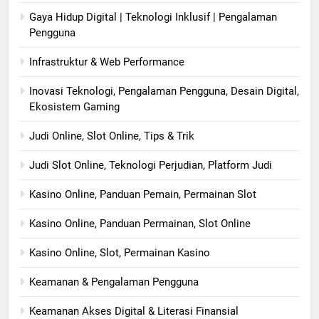
Gaya Hidup Digital | Teknologi Inklusif | Pengalaman
Pengguna
Infrastruktur & Web Performance
Inovasi Teknologi, Pengalaman Pengguna, Desain Digital,
Ekosistem Gaming
Judi Online, Slot Online, Tips & Trik
Judi Slot Online, Teknologi Perjudian, Platform Judi
Kasino Online, Panduan Pemain, Permainan Slot
Kasino Online, Panduan Permainan, Slot Online
Kasino Online, Slot, Permainan Kasino
Keamanan & Pengalaman Pengguna
Keamanan Akses Digital & Literasi Finansial