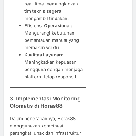
real-time memungkinkan
tim teknis segera
mengambil tindakan.
Efisiensi Operasional:
Mengurangi kebutuhan
pemantauan manual yang
memakan waktu.
Kualitas Layanan:
Meningkatkan kepuasan
pengguna dengan menjaga
platform tetap responsif.
3. Implementasi Monitoring
Otomatis di Horas88
Dalam penerapannya, Horas88
menggunakan kombinasi
perangkat lunak dan infrastruktur