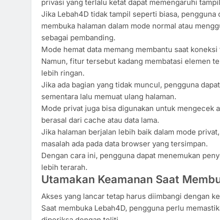
privasi yang terlalu ketat dapat memengaruhi tampi
Jika Lebah4D tidak tampil seperti biasa, penggun
membuka halaman dalam mode normal atau menggu
sebagai pembanding.
Mode hemat data memang membantu saat koneksi t
Namun, fitur tersebut kadang membatasi elemen te
lebih ringan.
Jika ada bagian yang tidak muncul, pengguna dapa
sementara lalu memuat ulang halaman.
Mode privat juga bisa digunakan untuk mengecek 
berasal dari cache atau data lama.
Jika halaman berjalan lebih baik dalam mode priva
masalah ada pada data browser yang tersimpan.
Dengan cara ini, pengguna dapat menemukan peny
lebih terarah.
Utamakan Keamanan Saat Memb
Akses yang lancar tetap harus diimbangi dengan k
Saat membuka Lebah4D, pengguna perlu memastik
diperiksa dengan teliti.