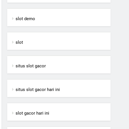
slot demo
slot
situs slot gacor
situs slot gacor hari ini
slot gacor hari ini