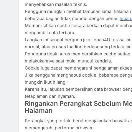
menyebabkan masalah teknis.
Pengguna mungkin melihat tampilan lama, halaman 
beberapa bagian tidak muncul dengan benar.
lebah
Membersihkan cache secara berkala dapat memba
mengambil data terbaru.
Langkah ini sangat berguna jika Lebah4D terasa lam
normal, atau proses loading berlangsung terlalu la
Pengguna tidak harus membersihkan cache setiap h
melakukannya saat mulai muncul kendala.
Cookie juga dapat memengaruhi pengalaman akses
Jika pengguna menghapus cookie, beberapa penga
mungkin ikut hilang.
Karena itu, lakukan pembersihan data browser deng
tetap aman dan nyaman.
Ringankan Perangkat Sebelum M
Halaman
Perangkat yang terlalu berat menjalankan banyak ap
memengaruhi performa browser.