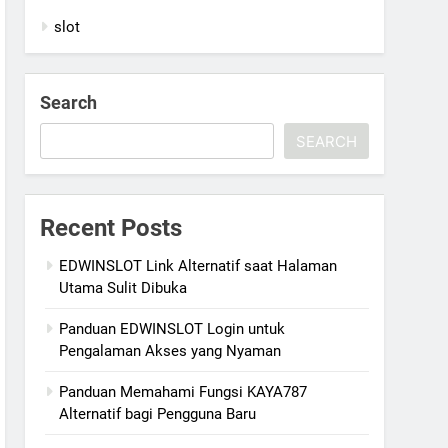
slot
Search
SEARCH
Recent Posts
EDWINSLOT Link Alternatif saat Halaman
Utama Sulit Dibuka
Panduan EDWINSLOT Login untuk
Pengalaman Akses yang Nyaman
Panduan Memahami Fungsi KAYA787
Alternatif bagi Pengguna Baru