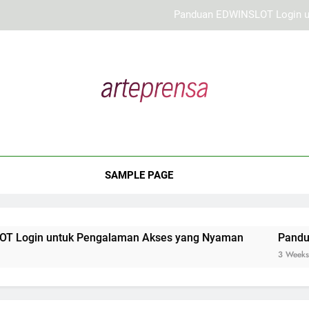
Panduan EDWINSLOT Login u
Panduan Memahami Fungsi KA
Cara Mengatasi KAYA787 Logi
EDWINSLOT Link Altern
e Prensa
Panduan EDWINSLOT Login u
ni Dan Konten Digital Di Arte Prensa. Untuk Para Kreator Yang 
Panduan Memahami Fungsi KA
SAMPLE PAGE
Cara Mengatasi KAYA787 Logi
tuk Pengalaman Akses yang Nyaman
Panduan Memahami
3 Weeks Ago