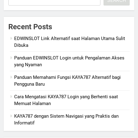
SEARCH
Recent Posts
EDWINSLOT Link Alternatif saat Halaman Utama Sulit
Dibuka
Panduan EDWINSLOT Login untuk Pengalaman Akses
yang Nyaman
Panduan Memahami Fungsi KAYA787 Alternatif bagi
Pengguna Baru
Cara Mengatasi KAYA787 Login yang Berhenti saat
Memuat Halaman
KAYA787 dengan Sistem Navigasi yang Praktis dan
Informatif