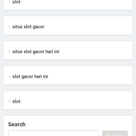
slot
situs slot gacor
situs slot gacor hari ini
slot gacor hari ini
slot
Search