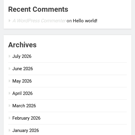
Recent Comments
A WordPress Commenter
on
Hello world!
Archives
July 2026
June 2026
May 2026
April 2026
March 2026
February 2026
January 2026