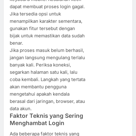
dapat membuat proses login gagal.
Jika tersedia opsi untuk
menampilkan karakter sementara,
gunakan fitur tersebut dengan
bijak untuk memastikan data sudah
benar.
Jika proses masuk belum berhasil,
jangan langsung mengulang terlalu
banyak kali. Periksa koneksi,
segarkan halaman satu kali, lalu
coba kembali. Langkah yang tertata
akan membantu pengguna
mengetahui apakah kendala
berasal dari jaringan, browser, atau
data akun.
Faktor Teknis yang Sering
Menghambat Login
Ada beberapa faktor teknis yang