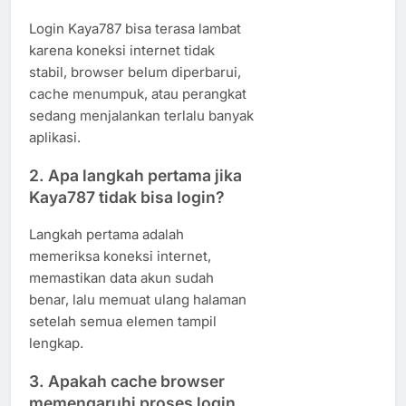
Login Kaya787 bisa terasa lambat
karena koneksi internet tidak
stabil, browser belum diperbarui,
cache menumpuk, atau perangkat
sedang menjalankan terlalu banyak
aplikasi.
2. Apa langkah pertama jika
Kaya787 tidak bisa login?
Langkah pertama adalah
memeriksa koneksi internet,
memastikan data akun sudah
benar, lalu memuat ulang halaman
setelah semua elemen tampil
lengkap.
3. Apakah cache browser
memengaruhi proses login