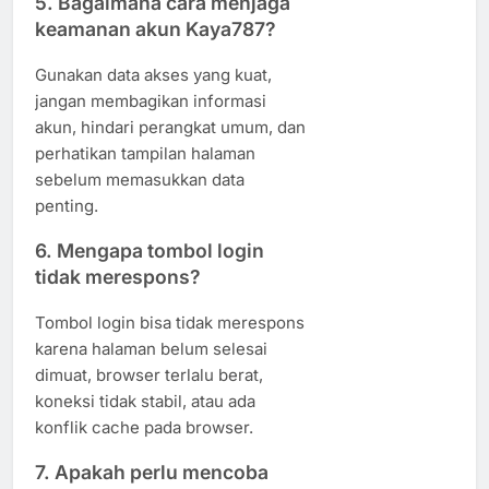
5. Bagaimana cara menjaga
keamanan akun Kaya787?
Gunakan data akses yang kuat,
jangan membagikan informasi
akun, hindari perangkat umum, dan
perhatikan tampilan halaman
sebelum memasukkan data
penting.
6. Mengapa tombol login
tidak merespons?
Tombol login bisa tidak merespons
karena halaman belum selesai
dimuat, browser terlalu berat,
koneksi tidak stabil, atau ada
konflik cache pada browser.
7. Apakah perlu mencoba