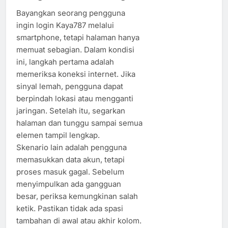
Bayangkan seorang pengguna
ingin login Kaya787 melalui
smartphone, tetapi halaman hanya
memuat sebagian. Dalam kondisi
ini, langkah pertama adalah
memeriksa koneksi internet. Jika
sinyal lemah, pengguna dapat
berpindah lokasi atau mengganti
jaringan. Setelah itu, segarkan
halaman dan tunggu sampai semua
elemen tampil lengkap.
Skenario lain adalah pengguna
memasukkan data akun, tetapi
proses masuk gagal. Sebelum
menyimpulkan ada gangguan
besar, periksa kemungkinan salah
ketik. Pastikan tidak ada spasi
tambahan di awal atau akhir kolom.