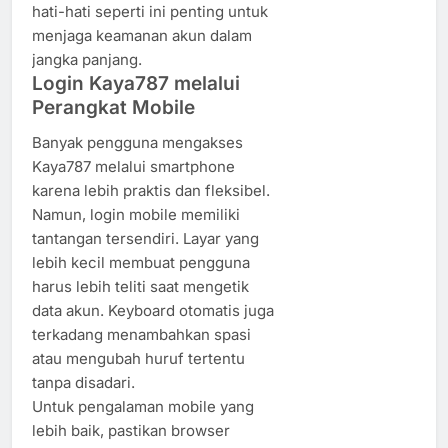
hati-hati seperti ini penting untuk
menjaga keamanan akun dalam
jangka panjang.
Login Kaya787 melalui
Perangkat Mobile
Banyak pengguna mengakses
Kaya787 melalui smartphone
karena lebih praktis dan fleksibel.
Namun, login mobile memiliki
tantangan tersendiri. Layar yang
lebih kecil membuat pengguna
harus lebih teliti saat mengetik
data akun. Keyboard otomatis juga
terkadang menambahkan spasi
atau mengubah huruf tertentu
tanpa disadari.
Untuk pengalaman mobile yang
lebih baik, pastikan browser