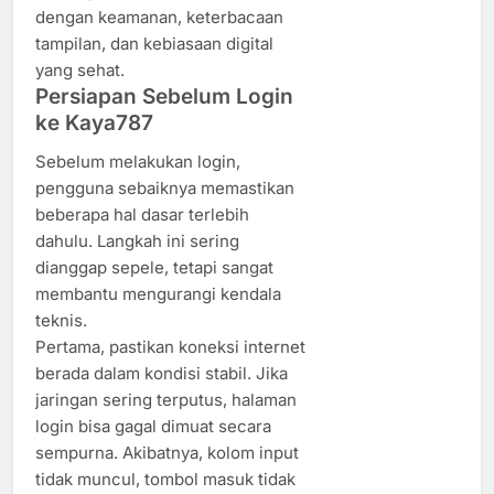
dengan keamanan, keterbacaan
tampilan, dan kebiasaan digital
yang sehat.
Persiapan Sebelum Login
ke Kaya787
Sebelum melakukan login,
pengguna sebaiknya memastikan
beberapa hal dasar terlebih
dahulu. Langkah ini sering
dianggap sepele, tetapi sangat
membantu mengurangi kendala
teknis.
Pertama, pastikan koneksi internet
berada dalam kondisi stabil. Jika
jaringan sering terputus, halaman
login bisa gagal dimuat secara
sempurna. Akibatnya, kolom input
tidak muncul, tombol masuk tidak