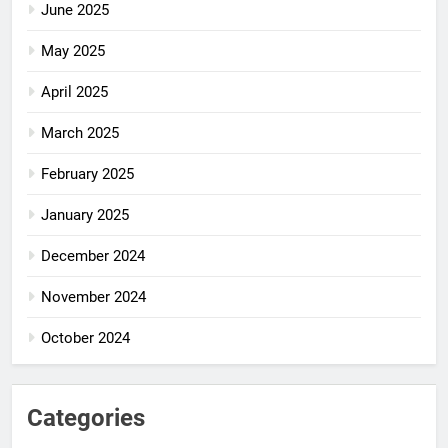
June 2025
May 2025
April 2025
March 2025
February 2025
January 2025
December 2024
November 2024
October 2024
Categories