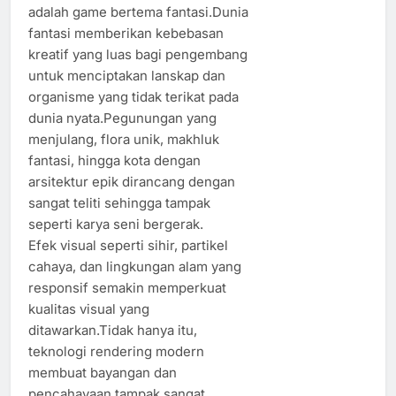
adalah game bertema fantasi.Dunia
fantasi memberikan kebebasan
kreatif yang luas bagi pengembang
untuk menciptakan lanskap dan
organisme yang tidak terikat pada
dunia nyata.Pegunungan yang
menjulang, flora unik, makhluk
fantasi, hingga kota dengan
arsitektur epik dirancang dengan
sangat teliti sehingga tampak
seperti karya seni bergerak.
Efek visual seperti sihir, partikel
cahaya, dan lingkungan alam yang
responsif semakin memperkuat
kualitas visual yang
ditawarkan.Tidak hanya itu,
teknologi rendering modern
membuat bayangan dan
pencahayaan tampak sangat