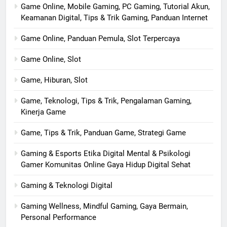
Game Online, Mobile Gaming, PC Gaming, Tutorial Akun,
Keamanan Digital, Tips & Trik Gaming, Panduan Internet
Game Online, Panduan Pemula, Slot Terpercaya
Game Online, Slot
Game, Hiburan, Slot
Game, Teknologi, Tips & Trik, Pengalaman Gaming,
Kinerja Game
Game, Tips & Trik, Panduan Game, Strategi Game
Gaming & Esports Etika Digital Mental & Psikologi
Gamer Komunitas Online Gaya Hidup Digital Sehat
Gaming & Teknologi Digital
Gaming Wellness, Mindful Gaming, Gaya Bermain,
Personal Performance