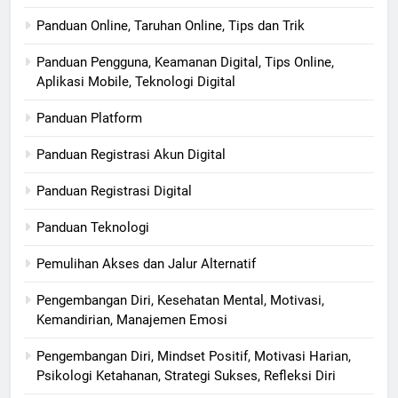
Panduan Online, Taruhan Online, Tips dan Trik
Panduan Pengguna, Keamanan Digital, Tips Online,
Aplikasi Mobile, Teknologi Digital
Panduan Platform
Panduan Registrasi Akun Digital
Panduan Registrasi Digital
Panduan Teknologi
Pemulihan Akses dan Jalur Alternatif
Pengembangan Diri, Kesehatan Mental, Motivasi,
Kemandirian, Manajemen Emosi
Pengembangan Diri, Mindset Positif, Motivasi Harian,
Psikologi Ketahanan, Strategi Sukses, Refleksi Diri