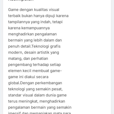
Game dengan kualitas visual
terbaik bukan hanya dipuji karena
tampilannya yang indah, tetapi
karena kemampuannya
menghadirkan pengalaman
bermain yang lebih dalam dan
penuh detail.Teknologi grafis
modern, desain artistik yang
matang, dan perhatian
pengembang terhadap setiap
elemen kecil membuat game-
game ini diakui secara
global.Dengan perkembangan
teknologi yang semakin pesat,
standar visual dalam dunia game
terus meningkat, menghadirkan
pengalaman bermain yang semakin
imersif dan memanjakan mata para