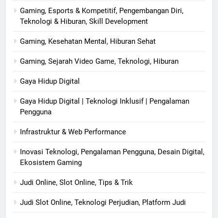
Gaming, Esports & Kompetitif, Pengembangan Diri,
Teknologi & Hiburan, Skill Development
Gaming, Kesehatan Mental, Hiburan Sehat
Gaming, Sejarah Video Game, Teknologi, Hiburan
Gaya Hidup Digital
Gaya Hidup Digital | Teknologi Inklusif | Pengalaman
Pengguna
Infrastruktur & Web Performance
Inovasi Teknologi, Pengalaman Pengguna, Desain Digital,
Ekosistem Gaming
Judi Online, Slot Online, Tips & Trik
Judi Slot Online, Teknologi Perjudian, Platform Judi