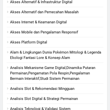
Akses Alternatif & Infrastruktur Digital
Akses Alternatif dan Pemecahan Masalah
Akses Internet & Keamanan Digital
Akses Mobile dan Pengalaman Responsif
Akses Platform Digital
Alam & Lingkungan Dunia Pokémon Mitologi & Legenda
Ekologi Fantasi Lore & Konsep Alam
Analisis Mekanisme Game Digital,Dinamika Putaran
Permainan,Pengamatan Pola Respin,Pengalaman
Bermain Interaktif,Studi Sistem Permainan
Analisis Slot & Rekomendasi Mingguan
Analisis Slot Digital & Strategi Permainan
Analisis Teknologi & Validasi Sistem