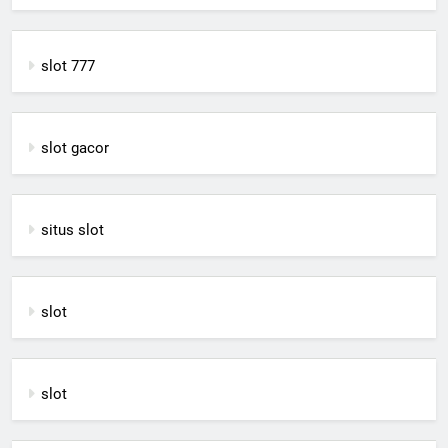
slot 777
slot gacor
situs slot
slot
slot