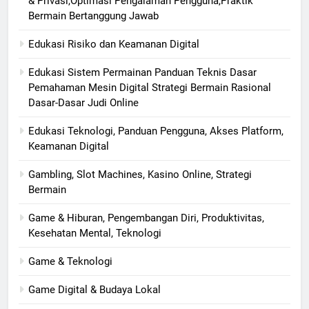
& Privasi,Optimasi Pengalaman Pengguna,Praktik
Bermain Bertanggung Jawab
Edukasi Risiko dan Keamanan Digital
Edukasi Sistem Permainan Panduan Teknis Dasar
Pemahaman Mesin Digital Strategi Bermain Rasional
Dasar-Dasar Judi Online
Edukasi Teknologi, Panduan Pengguna, Akses Platform,
Keamanan Digital
Gambling, Slot Machines, Kasino Online, Strategi
Bermain
Game & Hiburan, Pengembangan Diri, Produktivitas,
Kesehatan Mental, Teknologi
Game & Teknologi
Game Digital & Budaya Lokal