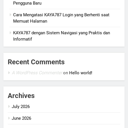
Pengguna Baru
Cara Mengatasi KAYA787 Login yang Berhenti saat
Memuat Halaman
KAYA787 dengan Sistem Navigasi yang Praktis dan
Informatif
Recent Comments
A WordPress Commenter
on
Hello world!
Archives
July 2026
June 2026