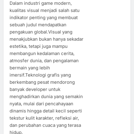
Dalam industri game modern,
kualitas visual menjadi salah satu
indikator penting yang membuat
sebuah judul mendapatkan
pengakuan global.Visual yang
menakjubkan bukan hanya sekadar
estetika, tetapi juga mampu
membangun kedalaman cerita,
atmosfer dunia, dan pengalaman
bermain yang lebih
imersif.Teknologi grafis yang
berkembang pesat mendorong
banyak developer untuk
menghadirkan dunia yang semakin
nyata, mulai dari pencahayaan
dinamis hingga detail kecil seperti
tekstur kulit karakter, refleksi air,
dan perubahan cuaca yang terasa
hidup.