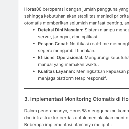
Horas88 beroperasi dengan jumlah pengguna yang 
sehingga kebutuhan akan stabilitas menjadi priorit
otomatis memberikan sejumlah manfaat penting, ant
Deteksi Dini Masalah:
Sistem mampu mendet
server, jaringan, atau aplikasi.
Respon Cepat:
Notifikasi real-time memungk
segera mengambil tindakan.
Efisiensi Operasional:
Mengurangi kebutuh
manual yang memakan waktu.
Kualitas Layanan:
Meningkatkan kepuasan 
menjaga platform tetap responsif.
3. Implementasi Monitoring Otomatis di H
Dalam penerapannya, Horas88 menggunakan kombin
dan infrastruktur cerdas untuk menjalankan monito
Beberapa implementasi utamanya meliputi: