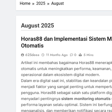
Home
2025
August
August 2025
Horas88 dan Implementasi Sistem M
Otomatis
625deea
11 Months Ago
0
5 Mins
Artikel ini membahas bagaimana Horas88 menerapk
otomatis untuk meningkatkan performa, keamanan, 
operasional dalam ekosistem digital modern.
Dalam era digital saat ini, stabilitas dan keandalan 
menjadi faktor yang sangat penting untuk memper
pengguna. Horas88 sebagai salah satu platform dig
menyadari pentingnya
sistem monitoring otomatis
performa layanan selalu optimal. Sistem ini berfu
menganalisis, dan memberikan notifikasi secara re