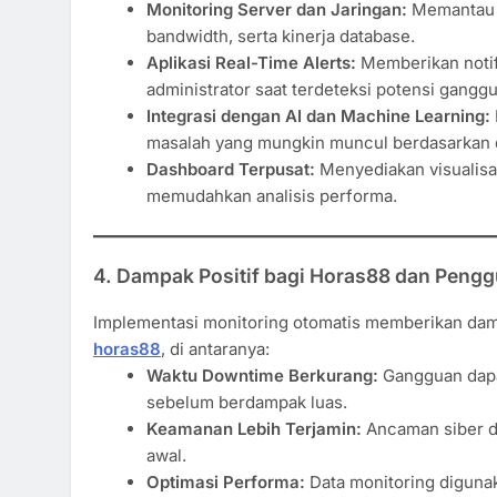
Monitoring Server dan Jaringan:
Memantau 
bandwidth, serta kinerja database.
Aplikasi Real-Time Alerts:
Memberikan notif
administrator saat terdeteksi potensi ganggu
Integrasi dengan AI dan Machine Learning:
masalah yang mungkin muncul berdasarkan da
Dashboard Terpusat:
Menyediakan visualisas
memudahkan analisis performa.
4. Dampak Positif bagi Horas88 dan Peng
Implementasi monitoring otomatis memberikan damp
horas88
, di antaranya:
Waktu Downtime Berkurang:
Gangguan dapat
sebelum berdampak luas.
Keamanan Lebih Terjamin:
Ancaman siber da
awal.
Optimasi Performa:
Data monitoring diguna