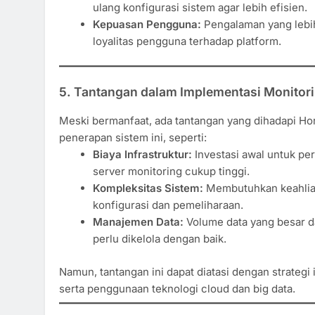
ulang konfigurasi sistem agar lebih efisien.
Kepuasan Pengguna:
Pengalaman yang lebih
loyalitas pengguna terhadap platform.
5. Tantangan dalam Implementasi Monitor
Meski bermanfaat, ada tantangan yang dihadapi Ho
penerapan sistem ini, seperti:
Biaya Infrastruktur:
Investasi awal untuk pe
server monitoring cukup tinggi.
Kompleksitas Sistem:
Membutuhkan keahlian
konfigurasi dan pemeliharaan.
Manajemen Data:
Volume data yang besar da
perlu dikelola dengan baik.
Namun, tantangan ini dapat diatasi dengan strategi
serta penggunaan teknologi cloud dan big data.