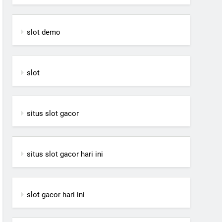
slot demo
slot
situs slot gacor
situs slot gacor hari ini
slot gacor hari ini