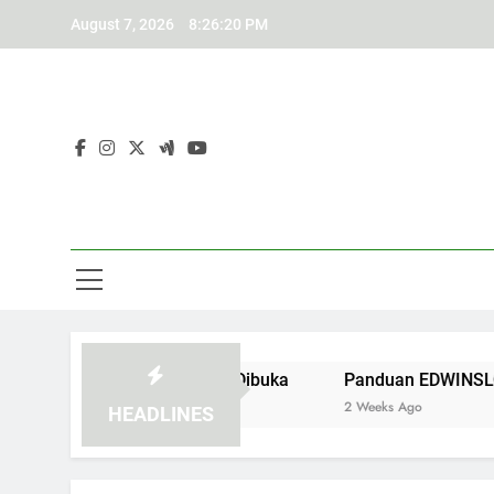
Skip
August 7, 2026
8:26:21 PM
to
content
Art
Temukan Se
aman Utama Sulit Dibuka
Panduan EDWINSLOT Login un
2 Weeks Ago
HEADLINES