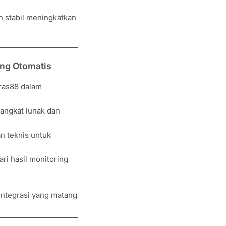
 stabil meningkatkan
ing Otomatis
ras88 dalam
rangkat lunak dan
 teknis untuk
ri hasil monitoring
 integrasi yang matang