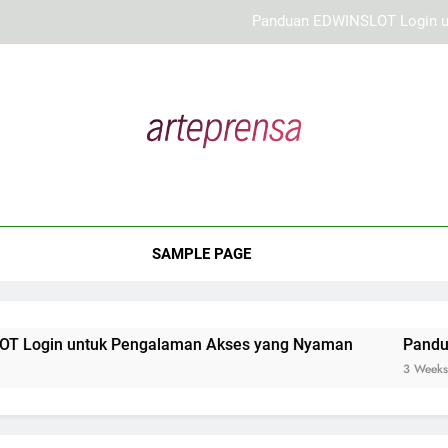
Panduan EDWINSLOT Login u
Panduan Memahami Fungsi KA
Cara Mengatasi KAYA787 Logi
EDWINSLOT Link Altern
e Prensa
Panduan EDWINSLOT Login u
ni Dan Konten Digital Di Arte Prensa. Untuk Para Kreator Yang 
Panduan Memahami Fungsi KA
SAMPLE PAGE
Cara Mengatasi KAYA787 Logi
tuk Pengalaman Akses yang Nyaman
Panduan Memahami
3 Weeks Ago