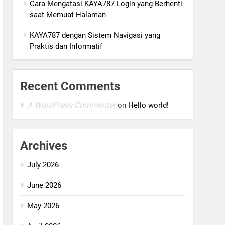
Cara Mengatasi KAYA787 Login yang Berhenti
saat Memuat Halaman
KAYA787 dengan Sistem Navigasi yang
Praktis dan Informatif
Recent Comments
A WordPress Commenter
on
Hello world!
Archives
July 2026
June 2026
May 2026