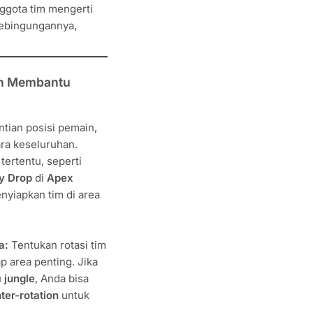
nggota tim mengerti
kebingungannya,
an Membantu
ntian posisi pemain,
ra keseluruhan.
tertentu, seperti
y Drop
di
Apex
enyiapkan tim di area
a:
Tentukan rotasi tim
 area penting. Jika
u
jungle
, Anda bisa
ter-rotation
untuk