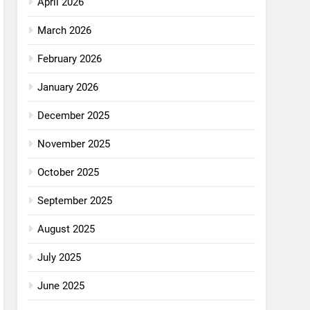
April 2026
March 2026
February 2026
January 2026
December 2025
November 2025
October 2025
September 2025
August 2025
July 2025
June 2025