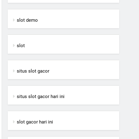
slot demo
slot
situs slot gacor
situs slot gacor hari ini
slot gacor hari ini