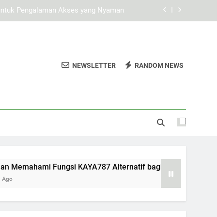
ntuk Pengalaman Akses yang Nyaman
YA787 Alternatif bagi Pengguna Baru
n yang Berhenti saat Memuat Halaman
NEWSLETTER
RANDOM NEWS
atif saat Halaman Utama Sulit Dibuka
ntuk Pengalaman Akses yang Nyaman
Inovatif.
YA787 Alternatif bagi Pengguna Baru
n yang Berhenti saat Memuat Halaman
 Fungsi KAYA787 Alternatif bagi Pengguna Baru
Cara
3 Wee