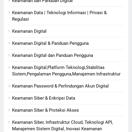
Keamanan dan Panduan Digital
Keamanan Data | Teknologi Informasi | Privasi &
Regulasi
Keamanan Digital
Keamanan Digital & Panduan Pengguna
Keamanan Digital dan Panduan Pengguna
Keamanan Digital,Platform Teknologi,Stabilitas
Sistem,Pengalaman Pengguna,Manajemen Infrastruktur
Keamanan Password & Perlindungan Akun Digital
Keamanan Siber & Enkripsi Data
Keamanan Siber & Proteksi Akses
Keamanan Siber, Infrastruktur Cloud, Teknologi API,
Manajemen Sistem Digital, Inovasi Keamanan