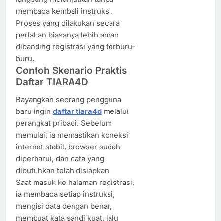
membaca kembali instruksi.
Proses yang dilakukan secara
perlahan biasanya lebih aman
dibanding registrasi yang terburu-
buru.
Contoh Skenario Praktis
Daftar TIARA4D
Bayangkan seorang pengguna
baru ingin
daftar tiara4d
melalui
perangkat pribadi. Sebelum
memulai, ia memastikan koneksi
internet stabil, browser sudah
diperbarui, dan data yang
dibutuhkan telah disiapkan.
Saat masuk ke halaman registrasi,
ia membaca setiap instruksi,
mengisi data dengan benar,
membuat kata sandi kuat, lalu