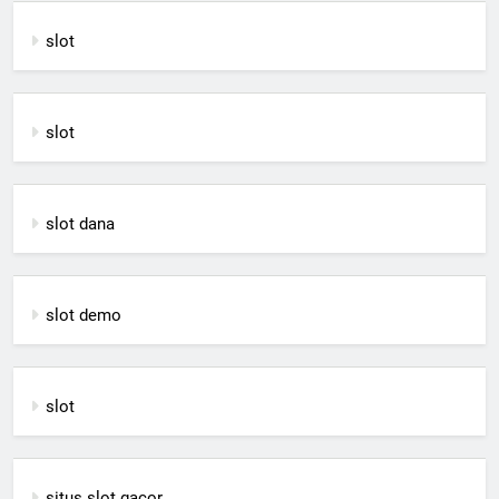
slot
slot
slot dana
slot demo
slot
situs slot gacor