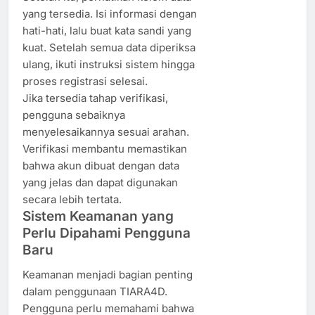
yang tersedia. Isi informasi dengan
hati-hati, lalu buat kata sandi yang
kuat. Setelah semua data diperiksa
ulang, ikuti instruksi sistem hingga
proses registrasi selesai.
Jika tersedia tahap verifikasi,
pengguna sebaiknya
menyelesaikannya sesuai arahan.
Verifikasi membantu memastikan
bahwa akun dibuat dengan data
yang jelas dan dapat digunakan
secara lebih tertata.
Sistem Keamanan yang
Perlu Dipahami Pengguna
Baru
Keamanan menjadi bagian penting
dalam penggunaan TIARA4D.
Pengguna perlu memahami bahwa