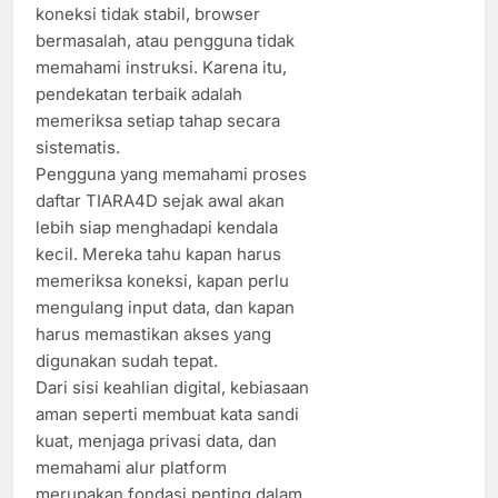
koneksi tidak stabil, browser
bermasalah, atau pengguna tidak
memahami instruksi. Karena itu,
pendekatan terbaik adalah
memeriksa setiap tahap secara
sistematis.
Pengguna yang memahami proses
daftar TIARA4D sejak awal akan
lebih siap menghadapi kendala
kecil. Mereka tahu kapan harus
memeriksa koneksi, kapan perlu
mengulang input data, dan kapan
harus memastikan akses yang
digunakan sudah tepat.
Dari sisi keahlian digital, kebiasaan
aman seperti membuat kata sandi
kuat, menjaga privasi data, dan
memahami alur platform
merupakan fondasi penting dalam