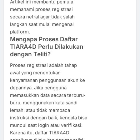
Artikel ini membantu pemula
memahami proses registrasi
secara netral agar tidak salah
langkah saat mulai mengenal
platform.
Mengapa Proses Daftar
TIARA4D Perlu Dilakukan
dengan Teliti?
Proses registrasi adalah tahap
awal yang menentukan
kenyamanan penggunaan akun ke
depannya. Jika pengguna
memasukkan data secara terburu-
buru, menggunakan kata sandi
lemah, atau tidak membaca
instruksi dengan baik, kendala bisa
muncul saat login atau verifikasi.
Karena itu, daftar TIARA4D