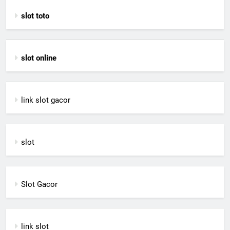
slot toto
slot online
link slot gacor
slot
Slot Gacor
link slot