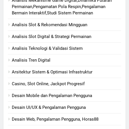
Analisis Mekanisme Game Digital,Dinamika Putaran
Permainan,Pengamatan Pola Respin,Pengalaman
Bermain Interaktif,Studi Sistem Permainan
Analisis Slot & Rekomendasi Mingguan
Analisis Slot Digital & Strategi Permainan
Analisis Teknologi & Validasi Sistem
Analisis Tren Digital
Arsitektur Sistem & Optimasi Infrastruktur
Casino, Slot Online, Jackpot Progresif
Desain Mobile dan Pengalaman Pengguna
Desain UI/UX & Pengalaman Pengguna
Desain Web, Pengalaman Pengguna, Horas88