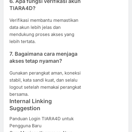
6. Apa fungsi verifikasi akun
TIARA4D?
Verifikasi membantu memastikan
data akun lebih jelas dan
mendukung proses akses yang
lebih tertata.
7. Bagaimana cara menjaga
akses tetap nyaman?
Gunakan perangkat aman, koneksi
stabil, kata sandi kuat, dan selalu
logout setelah memakai perangkat
bersama.
Internal Linking
Suggestion
Panduan Login TIARA4D untuk
Pengguna Baru