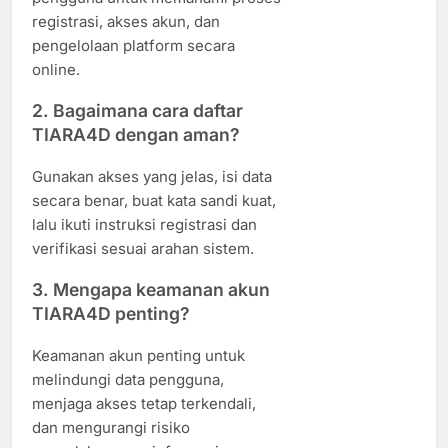
registrasi, akses akun, dan
pengelolaan platform secara
online.
2. Bagaimana cara daftar
TIARA4D dengan aman?
Gunakan akses yang jelas, isi data
secara benar, buat kata sandi kuat,
lalu ikuti instruksi registrasi dan
verifikasi sesuai arahan sistem.
3. Mengapa keamanan akun
TIARA4D penting?
Keamanan akun penting untuk
melindungi data pengguna,
menjaga akses tetap terkendali,
dan mengurangi risiko