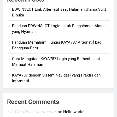
EDWINSLOT Link Alternatif saat Halaman Utama Sulit
Dibuka
Panduan EDWINSLOT Login untuk Pengalaman Akses
yang Nyaman
Panduan Memahami Fungsi KAYA787 Alternatif bagi
Pengguna Baru
Cara Mengatasi KAYA787 Login yang Berhenti saat
Memuat Halaman
KAYA787 dengan Sistem Navigasi yang Praktis dan
Informatif
Recent Comments
A WordPress Commenter
on
Hello world!