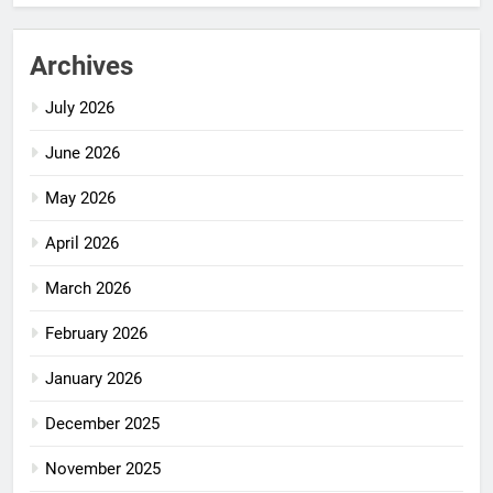
Archives
July 2026
June 2026
May 2026
April 2026
March 2026
February 2026
January 2026
December 2025
November 2025