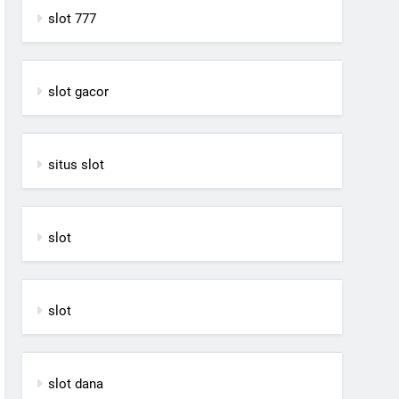
slot 777
slot gacor
situs slot
slot
slot
slot dana