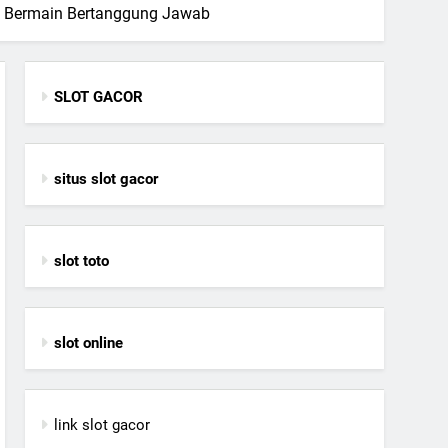
k Bermain Bertanggung Jawab
SLOT GACOR
situs slot gacor
slot toto
slot online
link slot gacor