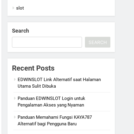
slot
Search
SEARCH
Recent Posts
EDWINSLOT Link Alternatif saat Halaman
Utama Sulit Dibuka
Panduan EDWINSLOT Login untuk
Pengalaman Akses yang Nyaman
Panduan Memahami Fungsi KAYA787
Alternatif bagi Pengguna Baru