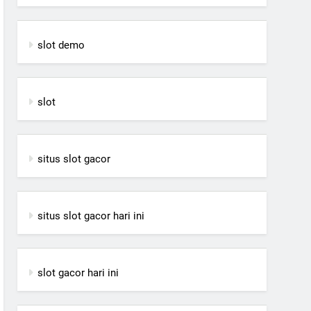
slot demo
slot
situs slot gacor
situs slot gacor hari ini
slot gacor hari ini