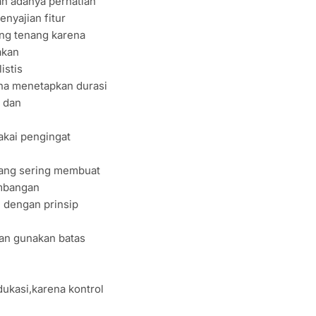
an adanya perhatian
nyajian fitur
ng tenang karena
akan
istis
una menetapkan durasi
l dan
akai pengingat
 yang sering membuat
imbangan
 dengan prinsip
an gunakan batas
dukasi,karena kontrol