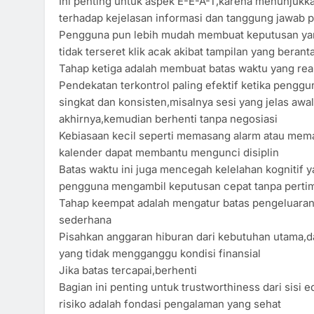
Ini penting untuk aspek E-E-A-T,karena menunjukk
terhadap kejelasan informasi dan tanggung jawab pe
Pengguna pun lebih mudah membuat keputusan ya
tidak terseret klik acak akibat tampilan yang berant
Tahap ketiga adalah membuat batas waktu yang real
Pendekatan terkontrol paling efektif ketika pengg
singkat dan konsisten,misalnya sesi yang jelas awa
akhirnya,kemudian berhenti tanpa negosiasi
Kebiasaan kecil seperti memasang alarm atau mem
kalender dapat membantu mengunci disiplin
Batas waktu ini juga mencegah kelelahan kognitif
pengguna mengambil keputusan cepat tanpa pert
Tahap keempat adalah mengatur batas pengeluaran
sederhana
Pisahkan anggaran hiburan dari kebutuhan utama,d
yang tidak mengganggu kondisi finansial
Jika batas tercapai,berhenti
Bagian ini penting untuk trustworthiness dari sisi e
risiko adalah fondasi pengalaman yang sehat