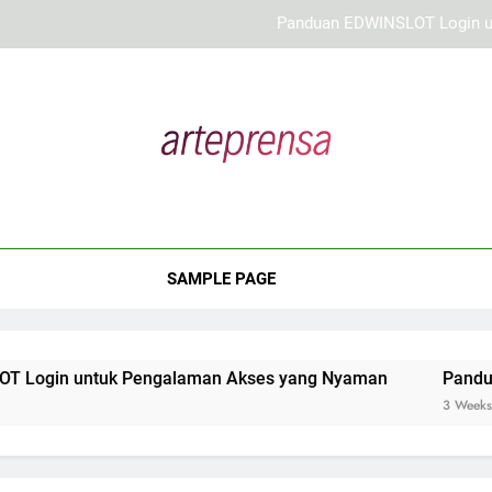
Panduan EDWINSLOT Login u
Panduan Memahami Fungsi KA
Cara Mengatasi KAYA787 Logi
EDWINSLOT Link Altern
e Prensa
Panduan EDWINSLOT Login u
ni Dan Konten Digital Di Arte Prensa. Untuk Para Kreator Yang 
Panduan Memahami Fungsi KA
SAMPLE PAGE
Cara Mengatasi KAYA787 Logi
tuk Pengalaman Akses yang Nyaman
Panduan Memahami
3 Weeks Ago