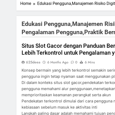
Home
Edukasi Pengguna,Manajemen Risiko Digi
Edukasi Pengguna,Manajemen Risik
Pengalaman Pengguna,Praktik Ber
Situs Slot Gacor dengan Panduan Be
Lebih Terkontrol untuk Pengalaman y
625deea
6 Months Ago
0
6 Mins
Konsep bermain yang lebih terkontrol semakin serin
pengguna ingin tetap nyaman saat menggunakan pla
Di dalam konteks situs slot gacor,pendekatan terkon
pengguna memahami alur penggunaan,menetapkan 
memprioritaskan keamanan perangkat serta akun
Pendekatan terkontrol dimulai dari cara penggun
kebiasaan sebelum masuk ke aktivitas inti
Langkah paling dasar adalah memahami tujuan pen