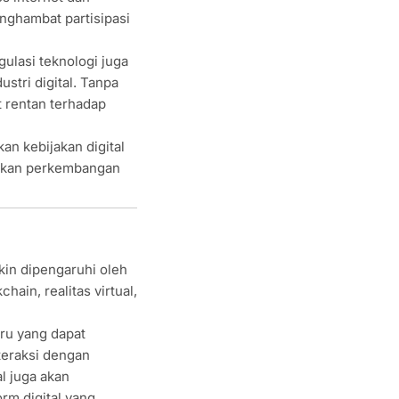
enghambat partisipasi
egulasi teknologi juga
stri digital. Tanpa
t rentan terhadap
n kebijakan digital
stikan perkembangan
kin dipengaruhi oleh
ain, realitas virtual,
aru yang dapat
teraksi dengan
al juga akan
rm digital yang