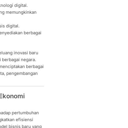
ologi digital.
 yang memungkinkan
s digital.
enyediakan berbagai
eluang inovasi baru
 berbagai negara.
 menciptakan berbagai
 data, pengembangan
 Ekonomi
erhadap pertumbuhan
katkan efisiensi
del bisnis baru yang