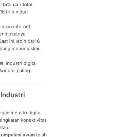
ar
15% dari total
16 triliun dari
naan internet,
eningkatnya
at ini lebih dari
6
 yang menunjukkan
 industri digital
ekonomi paling
ndustri
n industri digital
ningkatan konektivitas
atan.
n komputasi awan
telah