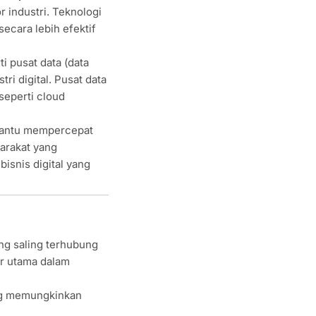
r industri. Teknologi
cara lebih efektif
ti pusat data (data
ri digital. Pusat data
seperti cloud
mbantu mempercepat
arakat yang
isnis digital yang
yang saling terhubung
or utama dalam
ang memungkinkan