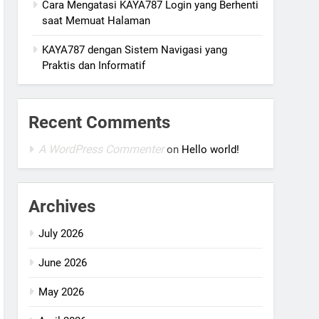
Cara Mengatasi KAYA787 Login yang Berhenti
saat Memuat Halaman
KAYA787 dengan Sistem Navigasi yang
Praktis dan Informatif
Recent Comments
A WordPress Commenter
on
Hello world!
Archives
July 2026
June 2026
May 2026