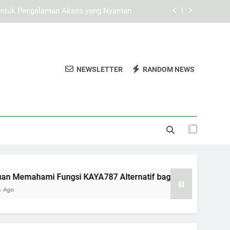
ntuk Pengalaman Akses yang Nyaman
YA787 Alternatif bagi Pengguna Baru
n yang Berhenti saat Memuat Halaman
NEWSLETTER
RANDOM NEWS
atif saat Halaman Utama Sulit Dibuka
ntuk Pengalaman Akses yang Nyaman
Inovatif.
YA787 Alternatif bagi Pengguna Baru
n yang Berhenti saat Memuat Halaman
 Fungsi KAYA787 Alternatif bagi Pengguna Baru
Cara
3 Wee