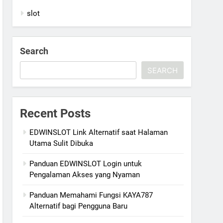
slot
Search
SEARCH
Recent Posts
EDWINSLOT Link Alternatif saat Halaman
Utama Sulit Dibuka
Panduan EDWINSLOT Login untuk
Pengalaman Akses yang Nyaman
Panduan Memahami Fungsi KAYA787
Alternatif bagi Pengguna Baru