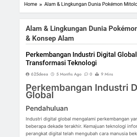
Home
Alam & Lingkungan Dunia Pokémon Mitolog
Alam & Lingkungan Dunia Pokémon 
& Konsep Alam
Perkembangan Industri Digital Global
Transformasi Teknologi
625deea
5 Months Ago
0
9 Mins
Perkembangan Industri Di
Global
Pendahuluan
Industri digital global mengalami perkembangan ya
beberapa dekade terakhir. Kemajuan teknologi infor
perangkat digital telah mengubah cara manusia bek