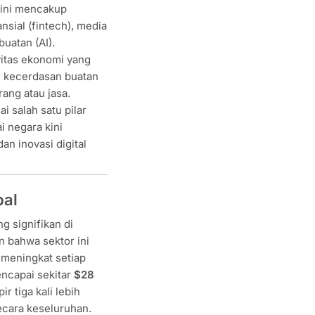
 kini mencakup
nsial (fintech), media
buatan (AI).
ivitas ekonomi yang
an kecerdasan buatan
rang atau jasa.
i salah satu pilar
 negara kini
n inovasi digital
bal
g signifikan di
n bahwa sektor ini
 meningkat setiap
encapai sekitar
$28
 tiga kali lebih
cara keseluruhan.