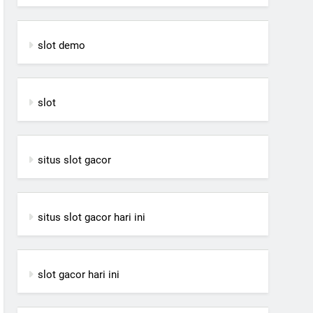
slot demo
slot
situs slot gacor
situs slot gacor hari ini
slot gacor hari ini