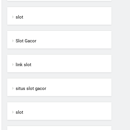
slot
Slot Gacor
link slot
situs slot gacor
slot