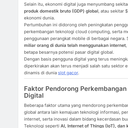
Selain itu, ekonomi digital juga menyumbang sekit
produk domestik bruto (GDP) global
, atau sekitar $
ekonomi dunia.
Pertumbuhan ini didorong oleh peningkatan penggu
perkembangan teknologi cloud computing, serta m
penggunaan perangkat mobile di berbagai negara. Sa
miliar orang di dunia telah menggunakan internet
,
betapa besarnya potensi pasar digital global.
Dengan basis pengguna digital yang terus meningkat,
diperkirakan akan terus menjadi salah satu sektor 
dinamis di dunia
slot gacor
.
Faktor Pendorong Perkembangan I
Digital
Beberapa faktor utama yang mendorong perkembanga
global antara lain kemajuan teknologi informasi, pe
internet, serta inovasi dalam bidang kecerdasan bu
Teknologi seperti
AI, Internet of Things (IoT), da