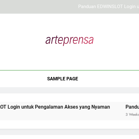
Panduan EDWINSLOT Login u
Panduan Memahami Fungsi KA
Cara Mengatasi KAYA787 Logi
EDWINSLOT Link Altern
e Prensa
Panduan EDWINSLOT Login u
ni Dan Konten Digital Di Arte Prensa. Untuk Para Kreator Yang 
Panduan Memahami Fungsi KA
SAMPLE PAGE
Cara Mengatasi KAYA787 Logi
tuk Pengalaman Akses yang Nyaman
Panduan Memahami
3 Weeks Ago