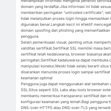
menampilkan informasi mengenai penerbit sertifikat
domain yang terdaftar.Jika informasi ini tidak sesu
memberikan peringatan “untrusted certificate”, s
tidak melanjutkan proses login hingga memastikan 
digunakan benar.Langkah kecil ini efektif menceg
domain spoofing dan phishing yang memanfaatkan 
pengguna
Selain pemeriksaan visual, penting untuk memperha
validitas sertifikat.Sertifikat SSL memiliki masa ber
sertifikat telah kedaluwarsa, browser biasanya ak
peringatan.Sertifikat kadaluwarsa dapat membuka c
manipulasi koneksi.Meski tidak selalu berarti situs
disarankan menunda proses login sampai sertifikat
keamanan optimal
Pengguna juga dapat menggunakan alat tambahan u
SSL.Situs seperti SSL Labs atau tools browser ext
membantu memeriksa transparansi sertifikat dan m
konfigurasi keamanan yang lemah.Bagi pengguna ting
DNS-over-HTTPS atau DNS-over-TLS yang tersedi