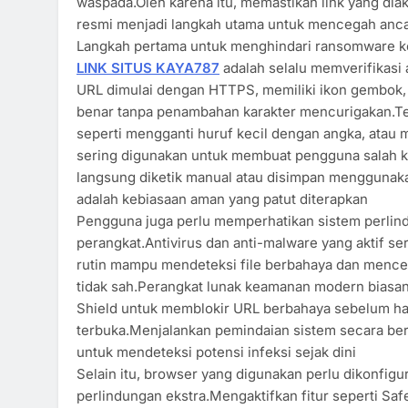
waspada.Oleh karena itu, memastikan link yang dia
resmi menjadi langkah utama untuk mencegah anca
Langkah pertama untuk menghindari ransomware k
LINK SITUS KAYA787
adalah selalu memverifikasi 
URL dimulai dengan HTTPS, memiliki ikon gembok
benar tanpa penambahan karakter mencurigakan.Te
seperti mengganti huruf kecil dengan angka, atau 
sering digunakan untuk membuat pengguna salah kl
langsung diketik manual atau disimpan menggunak
adalah kebiasaan aman yang patut diterapkan
Pengguna juga perlu memperhatikan sistem perlin
perangkat.Antivirus dan anti-malware yang aktif se
rutin mampu mendeteksi file berbahaya dan mence
tidak sah.Perangkat lunak keamanan modern biasan
Shield untuk memblokir URL berbahaya sebelum h
terbuka.Menjalankan pemindaian sistem secara ber
untuk mendeteksi potensi infeksi sejak dini
Selain itu, browser yang digunakan perlu dikonfig
perlindungan ekstra.Mengaktifkan fitur seperti Sa