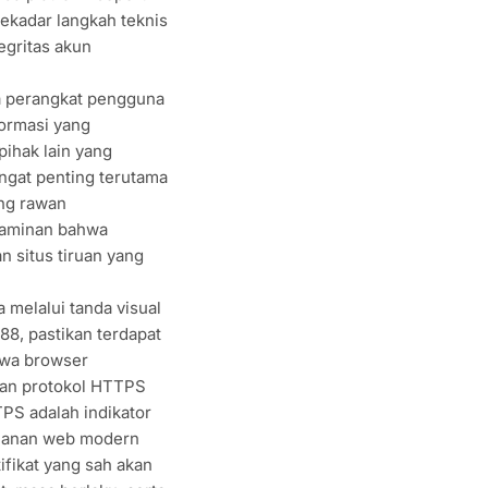
ekadar langkah teknis
egritas akun
a perangkat pengguna
formasi yang
pihak lain yang
ngat penting terutama
ang rawan
 jaminan bahwa
 situs tiruan yang
melalui tanda visual
8, pastikan terdapat
hwa browser
kan protokol HTTPS
PS adalah indikator
amanan web modern
tifikat yang sah akan