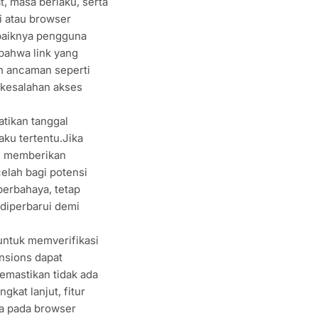
, masa berlaku, serta
ai atau browser
ebaiknya pengguna
bahwa link yang
ah ancaman seperti
kesalahan akses
tikan tanggal
laku tertentu.Jika
an memberikan
elah bagi potensi
 berbahaya, tetap
 diperbarui demi
ntuk memverifikasi
ensions dapat
emastikan tidak ada
kat lanjut, fitur
a pada browser