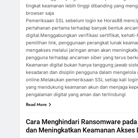
tingkat keamanan lebih tinggi dibanding yang meng
browser saja
Pemeriksaan SSL sebelum login ke Horas88 mencip
pertahanan pertama terhadap banyak bentuk anca
digital.Menggabungkan verifikasi sertifikat, kehati
pemilihan link, penggunaan perangkat lunak keama
mengakses melalui jaringan aman akan meningkatk
pengguna terhadap ancaman siber yang terus ber
Keamanan digital bukan hanya tanggung jawab sistem
kesadaran dan disiplin pengguna dalam mengelola
online.Melakukan pemeriksaan SSL setiap kali login
yang mendukung keamanan akun dan menjaga kep
pengalaman digital yang aman dan terlindungi
Read More
Cara Menghindari Ransomware pada
dan Meningkatkan Keamanan Akses D