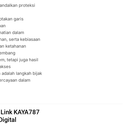
andalkan proteksi
takan garis
man
-hatian dalam
nan, serta kebiasaan
an ketahanan
kembang
, tetapi juga hasil
 akses
 adalah langkah bijak
ercayaan dalam
 Link KAYA787
igital