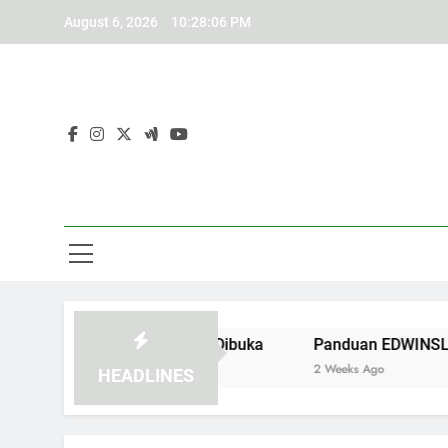
Skip
August 6, 2026
10:28:07 PM
to
content
Art
Temukan Se
aman Utama Sulit Dibuka
Panduan EDWINSLOT Login un
2 Weeks Ago
HEADLINES