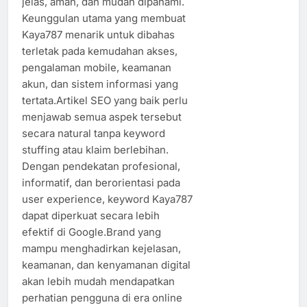
jelas, aman, dan mudah dipahami.
Keunggulan utama yang membuat
Kaya787 menarik untuk dibahas
terletak pada kemudahan akses,
pengalaman mobile, keamanan
akun, dan sistem informasi yang
tertata.Artikel SEO yang baik perlu
menjawab semua aspek tersebut
secara natural tanpa keyword
stuffing atau klaim berlebihan.
Dengan pendekatan profesional,
informatif, dan berorientasi pada
user experience, keyword Kaya787
dapat diperkuat secara lebih
efektif di Google.Brand yang
mampu menghadirkan kejelasan,
keamanan, dan kenyamanan digital
akan lebih mudah mendapatkan
perhatian pengguna di era online