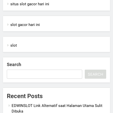
situs slot gacor hari ini
slot gacor hari ini
slot
Search
SEARCH
Recent Posts
EDWINSLOT Link Alternatif saat Halaman Utama Sulit
Dibuka