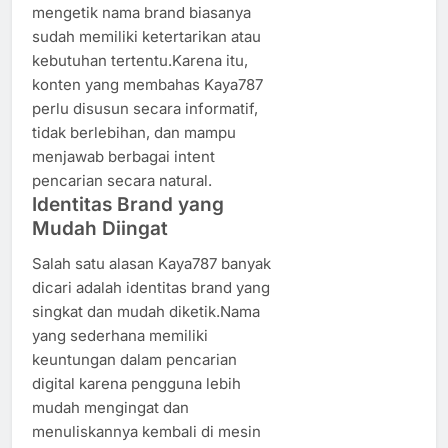
mengetik nama brand biasanya
sudah memiliki ketertarikan atau
kebutuhan tertentu.Karena itu,
konten yang membahas Kaya787
perlu disusun secara informatif,
tidak berlebihan, dan mampu
menjawab berbagai intent
pencarian secara natural.
Identitas Brand yang
Mudah Diingat
Salah satu alasan Kaya787 banyak
dicari adalah identitas brand yang
singkat dan mudah diketik.Nama
yang sederhana memiliki
keuntungan dalam pencarian
digital karena pengguna lebih
mudah mengingat dan
menuliskannya kembali di mesin