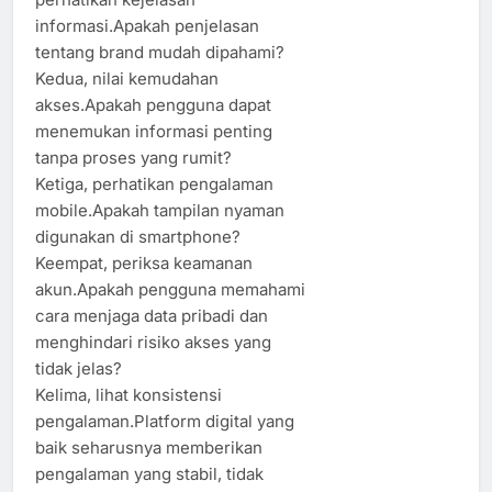
informasi.Apakah penjelasan
tentang brand mudah dipahami?
Kedua, nilai kemudahan
akses.Apakah pengguna dapat
menemukan informasi penting
tanpa proses yang rumit?
Ketiga, perhatikan pengalaman
mobile.Apakah tampilan nyaman
digunakan di smartphone?
Keempat, periksa keamanan
akun.Apakah pengguna memahami
cara menjaga data pribadi dan
menghindari risiko akses yang
tidak jelas?
Kelima, lihat konsistensi
pengalaman.Platform digital yang
baik seharusnya memberikan
pengalaman yang stabil, tidak