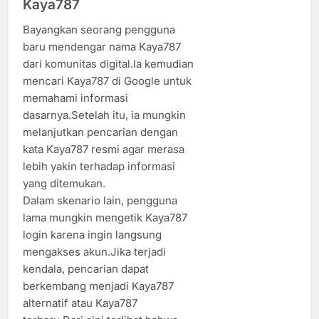
Kaya787
Bayangkan seorang pengguna
baru mendengar nama Kaya787
dari komunitas digital.Ia kemudian
mencari Kaya787 di Google untuk
memahami informasi
dasarnya.Setelah itu, ia mungkin
melanjutkan pencarian dengan
kata Kaya787 resmi agar merasa
lebih yakin terhadap informasi
yang ditemukan.
Dalam skenario lain, pengguna
lama mungkin mengetik Kaya787
login karena ingin langsung
mengakses akun.Jika terjadi
kendala, pencarian dapat
berkembang menjadi Kaya787
alternatif atau Kaya787