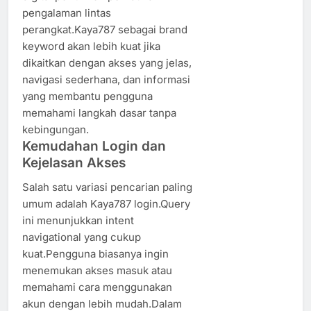
pengalaman lintas
perangkat.Kaya787 sebagai brand
keyword akan lebih kuat jika
dikaitkan dengan akses yang jelas,
navigasi sederhana, dan informasi
yang membantu pengguna
memahami langkah dasar tanpa
kebingungan.
Kemudahan Login dan
Kejelasan Akses
Salah satu variasi pencarian paling
umum adalah Kaya787 login.Query
ini menunjukkan intent
navigational yang cukup
kuat.Pengguna biasanya ingin
menemukan akses masuk atau
memahami cara menggunakan
akun dengan lebih mudah.Dalam