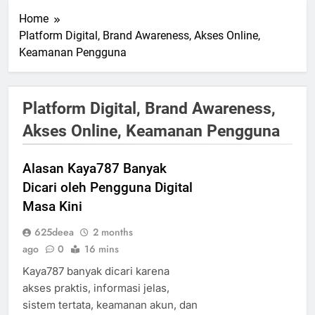
Home
Platform Digital, Brand Awareness, Akses Online,
Keamanan Pengguna
Platform Digital, Brand Awareness,
Akses Online, Keamanan Pengguna
Alasan Kaya787 Banyak
Dicari oleh Pengguna Digital
Masa Kini
625deea
2 months
ago
0
16 mins
Kaya787 banyak dicari karena
akses praktis, informasi jelas,
sistem tertata, keamanan akun, dan