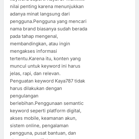
nilai penting karena menunjukkan
adanya minat langsung dari
pengguna.Pengguna yang mencari
nama brand biasanya sudah berada
pada tahap mengenal,
membandingkan, atau ingin
mengakses informasi
tertentu.Karena itu, konten yang
muncul untuk keyword ini harus
jelas, rapi, dan relevan.
Penguatan keyword Kaya787 tidak
harus dilakukan dengan
pengulangan
berlebihan.Penggunaan semantic
keyword seperti platform digital,
akses mobile, keamanan akun,
sistem online, pengalaman
pengguna, pusat bantuan, dan