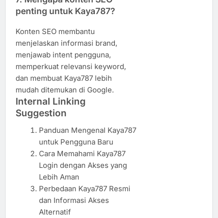
penting untuk Kaya787?
Konten SEO membantu
menjelaskan informasi brand,
menjawab intent pengguna,
memperkuat relevansi keyword,
dan membuat Kaya787 lebih
mudah ditemukan di Google.
Internal Linking
Suggestion
Panduan Mengenal Kaya787
untuk Pengguna Baru
Cara Memahami Kaya787
Login dengan Akses yang
Lebih Aman
Perbedaan Kaya787 Resmi
dan Informasi Akses
Alternatif