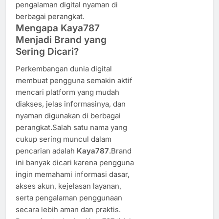
pengalaman digital nyaman di
berbagai perangkat.
Mengapa Kaya787
Menjadi Brand yang
Sering Dicari?
Perkembangan dunia digital
membuat pengguna semakin aktif
mencari platform yang mudah
diakses, jelas informasinya, dan
nyaman digunakan di berbagai
perangkat.Salah satu nama yang
cukup sering muncul dalam
pencarian adalah
Kaya787
.Brand
ini banyak dicari karena pengguna
ingin memahami informasi dasar,
akses akun, kejelasan layanan,
serta pengalaman penggunaan
secara lebih aman dan praktis.