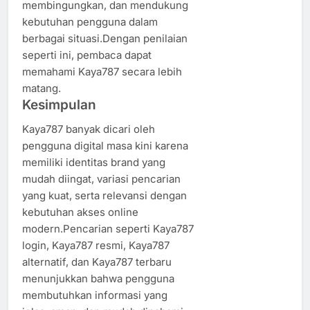
membingungkan, dan mendukung
kebutuhan pengguna dalam
berbagai situasi.Dengan penilaian
seperti ini, pembaca dapat
memahami Kaya787 secara lebih
matang.
Kesimpulan
Kaya787 banyak dicari oleh
pengguna digital masa kini karena
memiliki identitas brand yang
mudah diingat, variasi pencarian
yang kuat, serta relevansi dengan
kebutuhan akses online
modern.Pencarian seperti Kaya787
login, Kaya787 resmi, Kaya787
alternatif, dan Kaya787 terbaru
menunjukkan bahwa pengguna
membutuhkan informasi yang