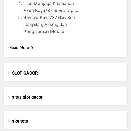
Tips Menjaga Keamanan
Akun Kaya787 di Era Digital
Review Kaya787 dari Sisi
Tampilan, Akses, dan
Pengalaman Mobile
Read More
SLOT GACOR
situs slot gacor
slot toto