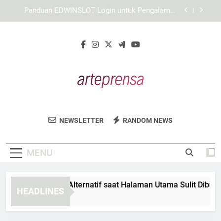
Skip
Panduan Memahami Fungsi KAYA787 Alternatif
to
bagi Pengguna Baru
content
Cara Mengatasi KAYA787 Login yang Berhenti
saat Memuat Halaman
EDWINSLOT Link Alternatif saat Halaman Utama
Sulit Dibuka
Panduan EDWINSLOT Login untuk Pengalaman
Akses yang Nyaman
Panduan Memahami Fungsi KAYA787 Alternatif
bagi Pengguna Baru
Arte Prensa
Temukan Seni Dan Konten Digital Di Arte
Cara Mengatasi KAYA787 Login yang Berhenti
NEWSLETTER
RANDOM NEWS
saat Memuat Halaman
Prensa. Untuk Para Kreator Yang Inovatif.
MENU
WINSLOT Link Alternatif saat Halaman Utama Sulit Dibuka
HEADLINES
Weeks Ago