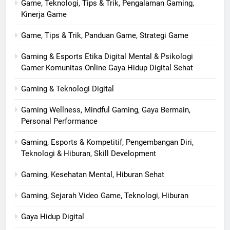
Game, Teknologi, Tips & Trik, Pengalaman Gaming,
Kinerja Game
Game, Tips & Trik, Panduan Game, Strategi Game
Gaming & Esports Etika Digital Mental & Psikologi
Gamer Komunitas Online Gaya Hidup Digital Sehat
Gaming & Teknologi Digital
Gaming Wellness, Mindful Gaming, Gaya Bermain,
Personal Performance
Gaming, Esports & Kompetitif, Pengembangan Diri,
Teknologi & Hiburan, Skill Development
Gaming, Kesehatan Mental, Hiburan Sehat
Gaming, Sejarah Video Game, Teknologi, Hiburan
Gaya Hidup Digital