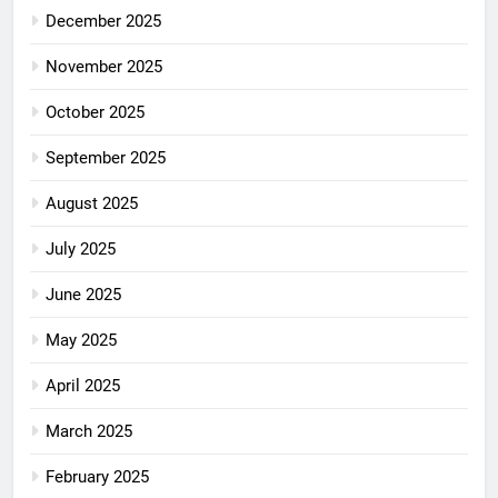
December 2025
November 2025
October 2025
September 2025
August 2025
July 2025
June 2025
May 2025
April 2025
March 2025
February 2025