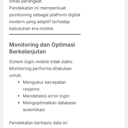
lintas perangkat.
Pendekatan ini memperkuat
positioning sebagai platform digital
modern yang adaptif terhadap
kebutuhan era mobile.
Monitoring dan Optimasi
Berkelanjutan
Sistem login mobile tidak statis.
Monitoring performa dilakukan
untuk:
Mengukur kecepatan
respons
Mendeteksi error login
Mengoptimalkan database
autentikasi
Pendekatan berbasis data ini