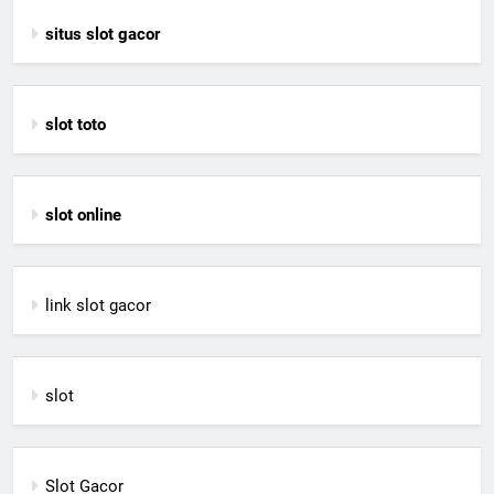
situs slot gacor
slot toto
slot online
link slot gacor
slot
Slot Gacor