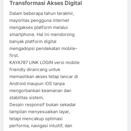
Transformasi Akses Digital
Dalam beberapa tahun terakhir,
mayoritas pengguna internet
mengakses platform melalui
smartphone. Hal ini mendorong
banyak platform digital
mengadopsi pendekatan mobile-
first.
KAYA787 LINK LOGIN versi mobile
friendly dirancang untuk
memastikan akses tetap lancar di
Android maupun iOS tanpa
mengorbankan keamanan dan
stabilitas sistem.
Desain responsif bukan sekadar
tampilan menyesuaikan layar,
tetapi mencakup optimasi
performa, navigasi intuitif, dan