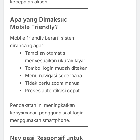
kecepatan akses.
Apa yang Dimaksud
Mobile Friendly?
Mobile friendly berarti sistem
dirancang agar:
Tampilan otomatis
menyesuaikan ukuran layar
Tombol login mudah ditekan
Menu navigasi sederhana
Tidak perlu zoom manual
Proses autentikasi cepat
Pendekatan ini meningkatkan
kenyamanan pengguna saat login
menggunakan smartphone.
Navigasi Responsif untuk