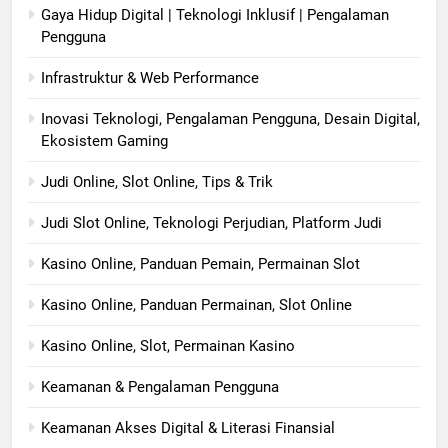
Gaya Hidup Digital | Teknologi Inklusif | Pengalaman
Pengguna
Infrastruktur & Web Performance
Inovasi Teknologi, Pengalaman Pengguna, Desain Digital,
Ekosistem Gaming
Judi Online, Slot Online, Tips & Trik
Judi Slot Online, Teknologi Perjudian, Platform Judi
Kasino Online, Panduan Pemain, Permainan Slot
Kasino Online, Panduan Permainan, Slot Online
Kasino Online, Slot, Permainan Kasino
Keamanan & Pengalaman Pengguna
Keamanan Akses Digital & Literasi Finansial