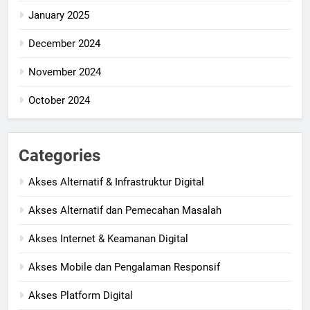
January 2025
December 2024
November 2024
October 2024
Categories
Akses Alternatif & Infrastruktur Digital
Akses Alternatif dan Pemecahan Masalah
Akses Internet & Keamanan Digital
Akses Mobile dan Pengalaman Responsif
Akses Platform Digital