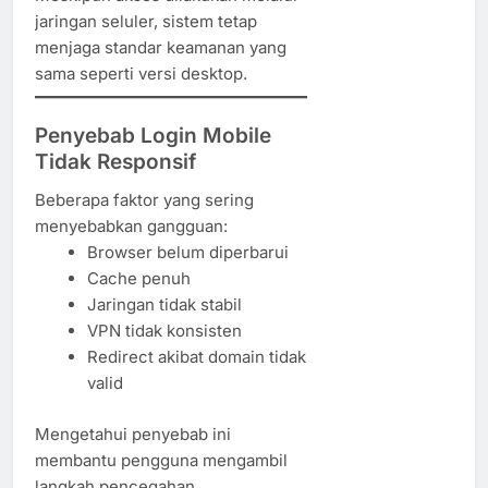
jaringan seluler, sistem tetap
menjaga standar keamanan yang
sama seperti versi desktop.
Penyebab Login Mobile
Tidak Responsif
Beberapa faktor yang sering
menyebabkan gangguan:
Browser belum diperbarui
Cache penuh
Jaringan tidak stabil
VPN tidak konsisten
Redirect akibat domain tidak
valid
Mengetahui penyebab ini
membantu pengguna mengambil
langkah pencegahan.