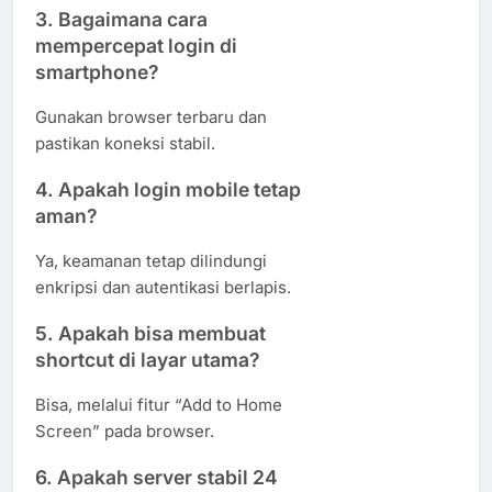
3. Bagaimana cara
mempercepat login di
smartphone?
Gunakan browser terbaru dan
pastikan koneksi stabil.
4. Apakah login mobile tetap
aman?
Ya, keamanan tetap dilindungi
enkripsi dan autentikasi berlapis.
5. Apakah bisa membuat
shortcut di layar utama?
Bisa, melalui fitur “Add to Home
Screen” pada browser.
6. Apakah server stabil 24