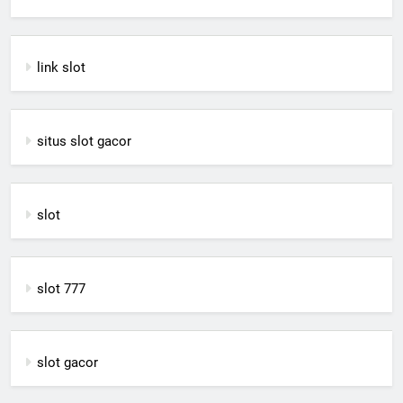
link slot
situs slot gacor
slot
slot 777
slot gacor