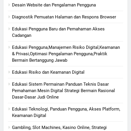
Desain Website dan Pengalaman Pengguna
Diagnostik Pemuatan Halaman dan Respons Browser
Edukasi Pengguna Baru dan Pemahaman Akses
Cadangan
Edukasi Pengguna,Manajemen Risiko Digital,Keamanan
& Privasi,Optimasi Pengalaman Pengguna,Praktik
Bermain Bertanggung Jawab
Edukasi Risiko dan Keamanan Digital
Edukasi Sistem Permainan Panduan Teknis Dasar
Pemahaman Mesin Digital Strategi Bermain Rasional
Dasar-Dasar Judi Online
Edukasi Teknologi, Panduan Pengguna, Akses Platform,
Keamanan Digital
Gambling, Slot Machines, Kasino Online, Strategi