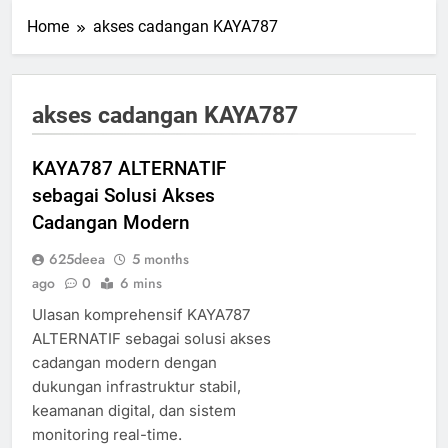
Home
akses cadangan KAYA787
akses cadangan KAYA787
KAYA787 ALTERNATIF
sebagai Solusi Akses
Cadangan Modern
625deea
5 months
ago
0
6 mins
Ulasan komprehensif KAYA787
ALTERNATIF sebagai solusi akses
cadangan modern dengan
dukungan infrastruktur stabil,
keamanan digital, dan sistem
monitoring real-time.