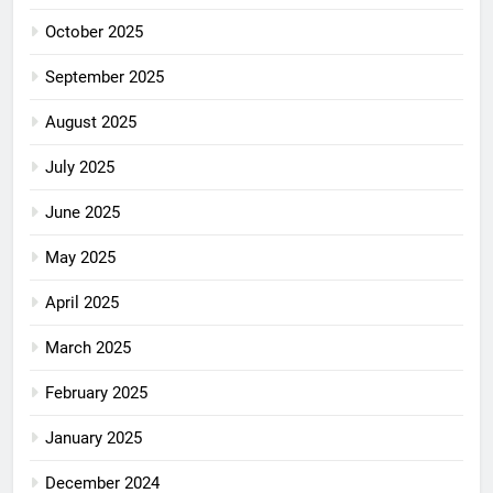
October 2025
September 2025
August 2025
July 2025
June 2025
May 2025
April 2025
March 2025
February 2025
January 2025
December 2024