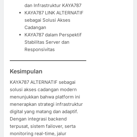
dan Infrastruktur KAYA787
KAYA787 LINK ALTERNATIF
sebagai Solusi Akses
Cadangan
KAYA787 dalam Perspektif
Stabilitas Server dan
Responsivitas
Kesimpulan
KAYA787 ALTERNATIF sebagai
solusi akses cadangan modern
menunjukkan bahwa platform ini
menerapkan strategi infrastruktur
digital yang matang dan adaptif.
Dengan integrasi backend
terpusat, sistem failover, serta
monitoring real-time, jalur