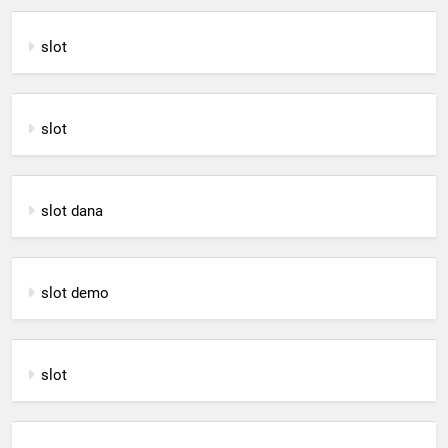
slot
slot
slot dana
slot demo
slot