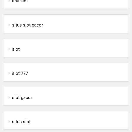
link slot
situs slot gacor
slot
slot 777
slot gacor
situs slot