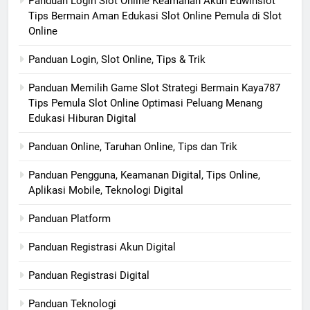
Panduan Login Slot Online Keamanan Akun Edwinslot
Tips Bermain Aman Edukasi Slot Online Pemula di Slot
Online
Panduan Login, Slot Online, Tips & Trik
Panduan Memilih Game Slot Strategi Bermain Kaya787
Tips Pemula Slot Online Optimasi Peluang Menang
Edukasi Hiburan Digital
Panduan Online, Taruhan Online, Tips dan Trik
Panduan Pengguna, Keamanan Digital, Tips Online,
Aplikasi Mobile, Teknologi Digital
Panduan Platform
Panduan Registrasi Akun Digital
Panduan Registrasi Digital
Panduan Teknologi