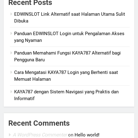
Recent Posts
EDWINSLOT Link Alternatif saat Halaman Utama Sulit
Dibuka
Panduan EDWINSLOT Login untuk Pengalaman Akses
yang Nyaman
Panduan Memahami Fungsi KAYA787 Alternatif bagi
Pengguna Baru
Cara Mengatasi KAYA787 Login yang Berhenti saat
Memuat Halaman
KAYA787 dengan Sistem Navigasi yang Praktis dan
Informatif
Recent Comments
A WordPress Commenter
on
Hello world!