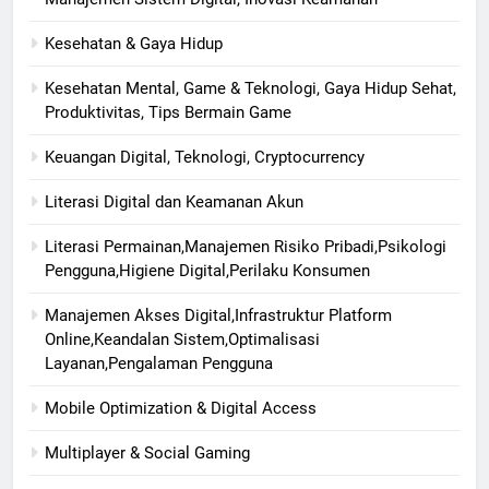
Kesehatan & Gaya Hidup
Kesehatan Mental, Game & Teknologi, Gaya Hidup Sehat,
Produktivitas, Tips Bermain Game
Keuangan Digital, Teknologi, Cryptocurrency
Literasi Digital dan Keamanan Akun
Literasi Permainan,Manajemen Risiko Pribadi,Psikologi
Pengguna,Higiene Digital,Perilaku Konsumen
Manajemen Akses Digital,Infrastruktur Platform
Online,Keandalan Sistem,Optimalisasi
Layanan,Pengalaman Pengguna
Mobile Optimization & Digital Access
Multiplayer & Social Gaming