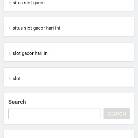
situs slot gacor
situs slot gacor hari ini
slot gacor hari ini
slot
Search
SEARCH