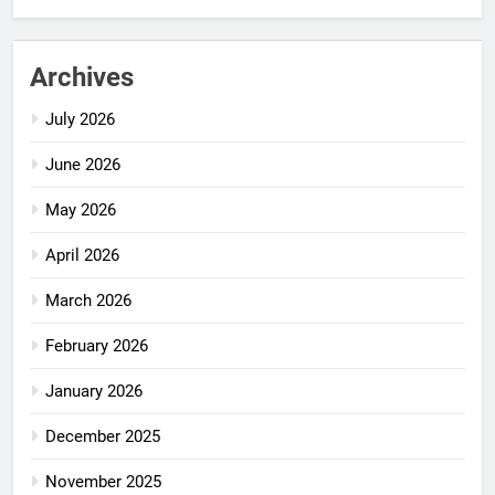
Archives
July 2026
June 2026
May 2026
April 2026
March 2026
February 2026
January 2026
December 2025
November 2025