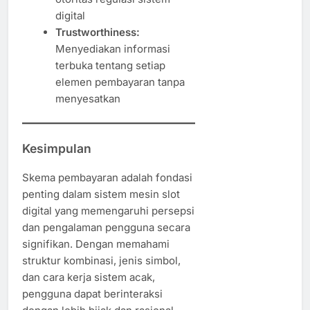
digital
Trustworthiness:
Menyediakan informasi
terbuka tentang setiap
elemen pembayaran tanpa
menyesatkan
Kesimpulan
Skema pembayaran adalah fondasi
penting dalam sistem mesin slot
digital yang memengaruhi persepsi
dan pengalaman pengguna secara
signifikan. Dengan memahami
struktur kombinasi, jenis simbol,
dan cara kerja sistem acak,
pengguna dapat berinteraksi