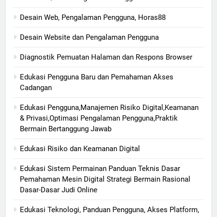
Desain Web, Pengalaman Pengguna, Horas88
Desain Website dan Pengalaman Pengguna
Diagnostik Pemuatan Halaman dan Respons Browser
Edukasi Pengguna Baru dan Pemahaman Akses
Cadangan
Edukasi Pengguna,Manajemen Risiko Digital,Keamanan
& Privasi,Optimasi Pengalaman Pengguna,Praktik
Bermain Bertanggung Jawab
Edukasi Risiko dan Keamanan Digital
Edukasi Sistem Permainan Panduan Teknis Dasar
Pemahaman Mesin Digital Strategi Bermain Rasional
Dasar-Dasar Judi Online
Edukasi Teknologi, Panduan Pengguna, Akses Platform,