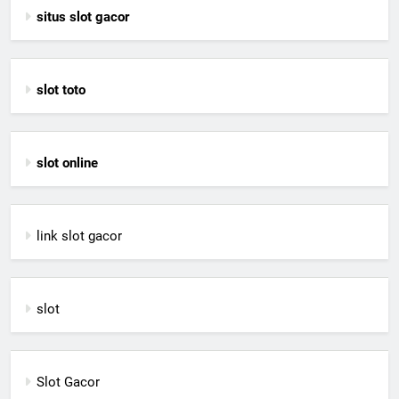
situs slot gacor
slot toto
slot online
link slot gacor
slot
Slot Gacor