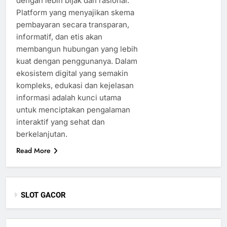
dengan lebih bijak dan rasional.
Platform yang menyajikan skema
pembayaran secara transparan,
informatif, dan etis akan
membangun hubungan yang lebih
kuat dengan penggunanya. Dalam
ekosistem digital yang semakin
kompleks, edukasi dan kejelasan
informasi adalah kunci utama
untuk menciptakan pengalaman
interaktif yang sehat dan
berkelanjutan.
Read More
SLOT GACOR