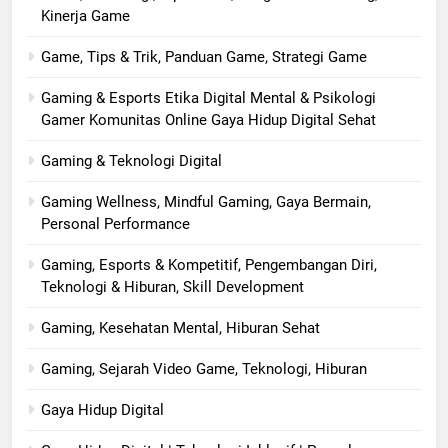
Kinerja Game
Game, Tips & Trik, Panduan Game, Strategi Game
Gaming & Esports Etika Digital Mental & Psikologi
Gamer Komunitas Online Gaya Hidup Digital Sehat
Gaming & Teknologi Digital
Gaming Wellness, Mindful Gaming, Gaya Bermain,
Personal Performance
Gaming, Esports & Kompetitif, Pengembangan Diri,
Teknologi & Hiburan, Skill Development
Gaming, Kesehatan Mental, Hiburan Sehat
Gaming, Sejarah Video Game, Teknologi, Hiburan
Gaya Hidup Digital