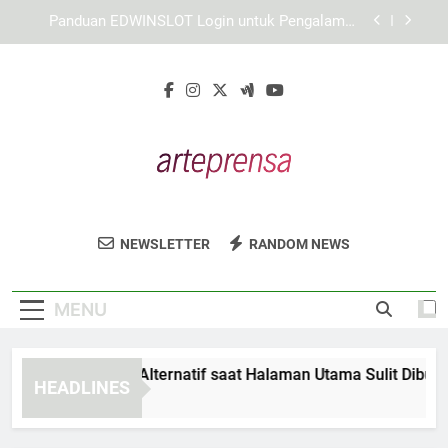
Skip
Panduan Memahami Fungsi KAYA787 Alternatif
to
bagi Pengguna Baru
content
Cara Mengatasi KAYA787 Login yang Berhenti
saat Memuat Halaman
EDWINSLOT Link Alternatif saat Halaman Utama
Sulit Dibuka
Panduan EDWINSLOT Login untuk Pengalaman
Akses yang Nyaman
Panduan Memahami Fungsi KAYA787 Alternatif
bagi Pengguna Baru
Arte Prensa
Temukan Seni Dan Konten Digital Di Arte
Cara Mengatasi KAYA787 Login yang Berhenti
NEWSLETTER
RANDOM NEWS
saat Memuat Halaman
Prensa. Untuk Para Kreator Yang Inovatif.
MENU
WINSLOT Link Alternatif saat Halaman Utama Sulit Dibuka
HEADLINES
Weeks Ago