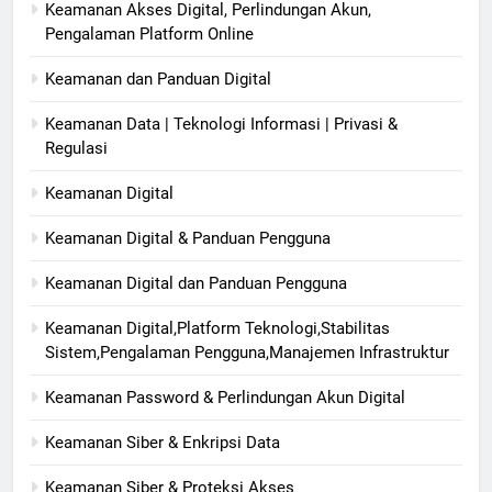
Keamanan Akses Digital, Perlindungan Akun,
Pengalaman Platform Online
Keamanan dan Panduan Digital
Keamanan Data | Teknologi Informasi | Privasi &
Regulasi
Keamanan Digital
Keamanan Digital & Panduan Pengguna
Keamanan Digital dan Panduan Pengguna
Keamanan Digital,Platform Teknologi,Stabilitas
Sistem,Pengalaman Pengguna,Manajemen Infrastruktur
Keamanan Password & Perlindungan Akun Digital
Keamanan Siber & Enkripsi Data
Keamanan Siber & Proteksi Akses