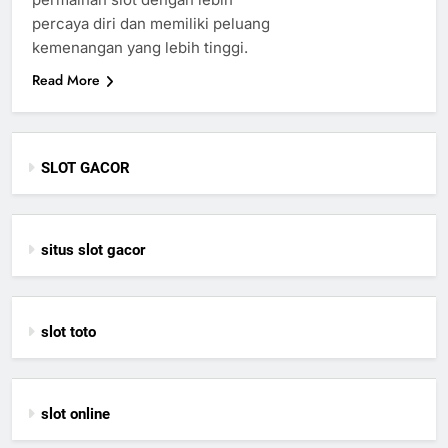
percaya diri dan memiliki peluang
kemenangan yang lebih tinggi.
Read More
SLOT GACOR
situs slot gacor
slot toto
slot online