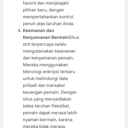
favorit dan menjelajahi
pilihan baru, dengan
mempertahankan kontrol
penuh atas taruhan Anda.
Keamanan dan
Kenyamanan Bermain
Situs
slot terpercaya selalu
mengutamakan keamanan
dan kenyamanan pemain.
Mereka menggunakan
teknologi enkripsi terbaru
untuk melindungi data
pribadi dan transaksi
keuangan pemain. Dengan
situs yang menyediakan
batas taruhan fleksibel,
pemain dapat merasa lebih
nyaman bermain, karena
mereka tidak merasa