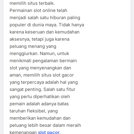
memilih situs terbaik.
Permainan slot online telah
menjadi salah satu hiburan paling
populer di dunia maya. Tidak hanya
karena keseruan dan kemudahan
aksesnya, tetapi juga karena
peluang menang yang
menggiurkan. Namun, untuk
menikmati pengalaman bermain
slot yang menyenangkan dan
aman, memilih situs slot gacor
yang terpercaya adalah hal yang
sangat penting. Salah satu fitur
yang perlu diperhatikan oleh
pemain adalah adanya batas
taruhan fleksibel, yang
memberikan kemudahan dan
peluang lebih besar dalam meraih
kemenangan
slot gacor
.