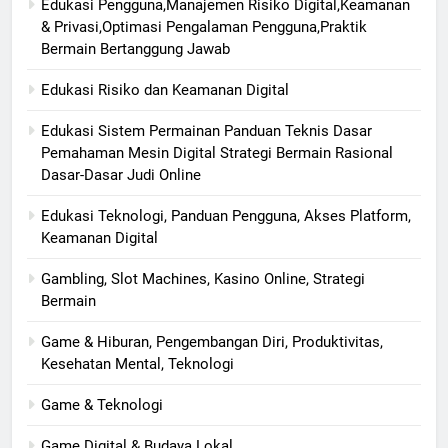
Edukasi Pengguna,Manajemen Risiko Digital,Keamanan
& Privasi,Optimasi Pengalaman Pengguna,Praktik
Bermain Bertanggung Jawab
Edukasi Risiko dan Keamanan Digital
Edukasi Sistem Permainan Panduan Teknis Dasar
Pemahaman Mesin Digital Strategi Bermain Rasional
Dasar-Dasar Judi Online
Edukasi Teknologi, Panduan Pengguna, Akses Platform,
Keamanan Digital
Gambling, Slot Machines, Kasino Online, Strategi
Bermain
Game & Hiburan, Pengembangan Diri, Produktivitas,
Kesehatan Mental, Teknologi
Game & Teknologi
Game Digital & Budaya Lokal