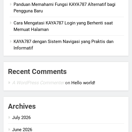
Panduan Memahami Fungsi KAYA787 Alternatif bagi
Pengguna Baru
Cara Mengatasi KAYA787 Login yang Berhenti saat
Memuat Halaman
KAYA787 dengan Sistem Navigasi yang Praktis dan
Informatif
Recent Comments
A WordPress Commenter
on
Hello world!
Archives
July 2026
June 2026