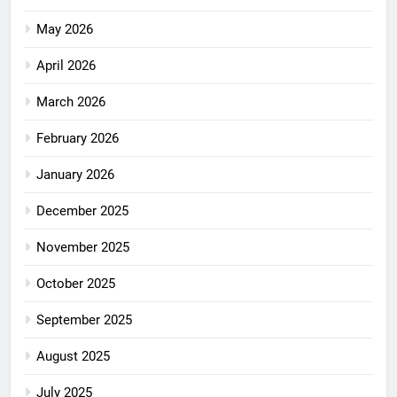
May 2026
April 2026
March 2026
February 2026
January 2026
December 2025
November 2025
October 2025
September 2025
August 2025
July 2025