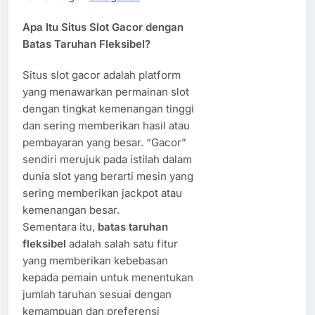
Apa Itu Situs Slot Gacor dengan
Batas Taruhan Fleksibel?
Situs slot gacor adalah platform
yang menawarkan permainan slot
dengan tingkat kemenangan tinggi
dan sering memberikan hasil atau
pembayaran yang besar. “Gacor”
sendiri merujuk pada istilah dalam
dunia slot yang berarti mesin yang
sering memberikan jackpot atau
kemenangan besar.
Sementara itu,
batas taruhan
fleksibel
adalah salah satu fitur
yang memberikan kebebasan
kepada pemain untuk menentukan
jumlah taruhan sesuai dengan
kemampuan dan preferensi