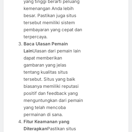
yang tinggi berarti peluang
kemenangan Anda lebih
besar. Pastikan juga situs
tersebut memiliki sistem
pembayaran yang cepat dan
terpercaya.
Baca Ulasan Pemain
Lain
Ulasan dari pemain lain
dapat memberikan
gambaran yang jelas
tentang kualitas situs
tersebut. Situs yang baik
biasanya memiliki reputasi
positif dan feedback yang
menguntungkan dari pemain
yang telah mencoba
permainan di sana.
Fitur Keamanan yang
Diterapkan
Pastikan situs