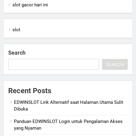
slot gacor hari ini
slot
Search
SEARCH
Recent Posts
EDWINSLOT Link Alternatif saat Halaman Utama Sulit
Dibuka
Panduan EDWINSLOT Login untuk Pengalaman Akses
yang Nyaman