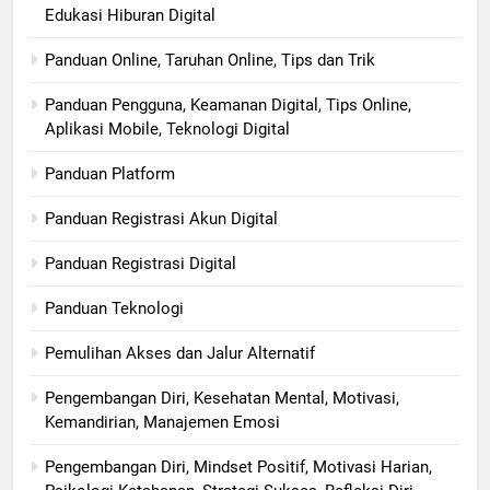
Edukasi Hiburan Digital
Panduan Online, Taruhan Online, Tips dan Trik
Panduan Pengguna, Keamanan Digital, Tips Online,
Aplikasi Mobile, Teknologi Digital
Panduan Platform
Panduan Registrasi Akun Digital
Panduan Registrasi Digital
Panduan Teknologi
Pemulihan Akses dan Jalur Alternatif
Pengembangan Diri, Kesehatan Mental, Motivasi,
Kemandirian, Manajemen Emosi
Pengembangan Diri, Mindset Positif, Motivasi Harian,