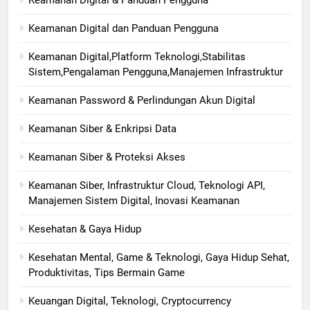
Keamanan Digital dan Panduan Pengguna
Keamanan Digital,Platform Teknologi,Stabilitas
Sistem,Pengalaman Pengguna,Manajemen Infrastruktur
Keamanan Password & Perlindungan Akun Digital
Keamanan Siber & Enkripsi Data
Keamanan Siber & Proteksi Akses
Keamanan Siber, Infrastruktur Cloud, Teknologi API,
Manajemen Sistem Digital, Inovasi Keamanan
Kesehatan & Gaya Hidup
Kesehatan Mental, Game & Teknologi, Gaya Hidup Sehat,
Produktivitas, Tips Bermain Game
Keuangan Digital, Teknologi, Cryptocurrency