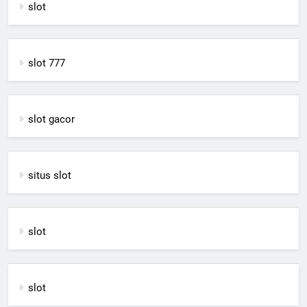
slot
slot 777
slot gacor
situs slot
slot
slot