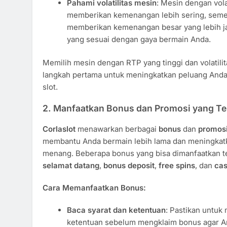
Pahami volatilitas mesin
: Mesin dengan vola
memberikan kemenangan lebih sering, sementa
memberikan kemenangan besar yang lebih jara
yang sesuai dengan gaya bermain Anda.
Memilih mesin dengan RTP yang tinggi dan volatilit
langkah pertama untuk meningkatkan peluang And
slot.
2.
Manfaatkan Bonus dan Promosi yang Te
Corlaslot
menawarkan berbagai
bonus
dan
promos
membantu Anda bermain lebih lama dan meningkat
menang. Beberapa bonus yang bisa dimanfaatkan 
selamat datang
,
bonus deposit
,
free spins
, dan
ca
Cara Memanfaatkan Bonus:
Baca syarat dan ketentuan
: Pastikan untuk
ketentuan sebelum mengklaim bonus agar 