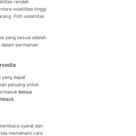
tilitas rendah
ra volatilitas tinggi
ng. Pilih volatilitas
as yang sesuai adalah
a dalam permainan
rsedia
i
yang dapat
kan peluang untuk
termasuk
bonus
shback
.
 membaca syarat dan
Anda memahami cara