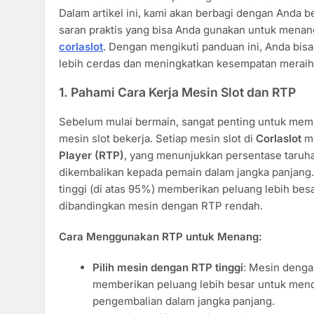
Dalam artikel ini, kami akan berbagi dengan Anda b
saran praktis yang bisa Anda gunakan untuk menang
corlaslot
. Dengan mengikuti panduan ini, Anda bis
lebih cerdas dan meningkatkan kesempatan meraih 
1.
Pahami Cara Kerja Mesin Slot dan RTP
Sebelum mulai bermain, sangat penting untuk me
mesin slot bekerja. Setiap mesin slot di
Corlaslot
me
Player (RTP)
, yang menunjukkan persentase taruh
dikembalikan kepada pemain dalam jangka panjang
tinggi (di atas 95%) memberikan peluang lebih be
dibandingkan mesin dengan RTP rendah.
Cara Menggunakan RTP untuk Menang:
Pilih mesin dengan RTP tinggi
: Mesin denga
memberikan peluang lebih besar untuk men
pengembalian dalam jangka panjang.