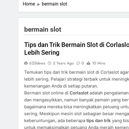
Home
bermain slot
bermain slot
Tips dan Trik Bermain Slot di Corlas
Lebih Sering
625deea
2 Years Ago
0
10 Mins
Temukan tips dan trik bermain slot di Corlaslot ag
lebih sering. Pelajari strategi terbaik untuk menin
kemenangan Anda di setiap putaran.
Bermain slot online di
Corlaslot
adalah pengalaman
dan mengasyikkan, namun banyak pemain yang ber
bagaimana mereka bisa meningkatkan peluang unt
sering. Meskipun mesin slot sebagian besar meng
keberuntungan, ada beberapa
tips dan trik
yang bis
untuk memaksimalkan peluang Anda meraih kemen