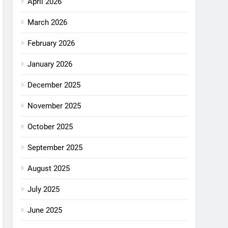
April 2026
March 2026
February 2026
January 2026
December 2025
November 2025
October 2025
September 2025
August 2025
July 2025
June 2025