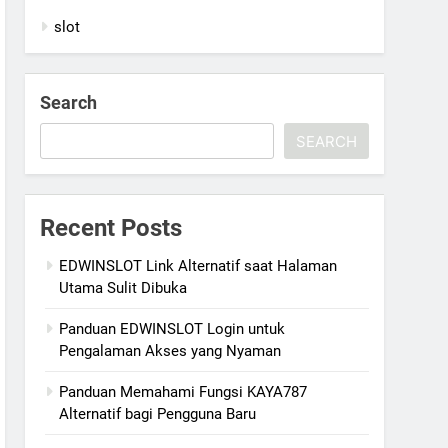
slot
Search
SEARCH
Recent Posts
EDWINSLOT Link Alternatif saat Halaman
Utama Sulit Dibuka
Panduan EDWINSLOT Login untuk
Pengalaman Akses yang Nyaman
Panduan Memahami Fungsi KAYA787
Alternatif bagi Pengguna Baru