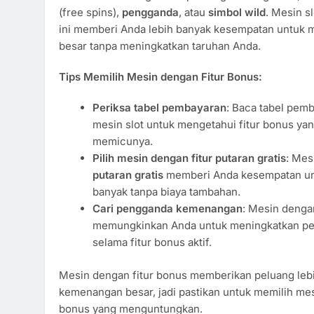
(free spins),
pengganda
, atau
simbol wild
. Mesin s
ini memberi Anda lebih banyak kesempatan untuk
besar tanpa meningkatkan taruhan Anda.
Tips Memilih Mesin dengan Fitur Bonus:
Periksa tabel pembayaran
: Baca tabel pemb
mesin slot untuk mengetahui fitur bonus yan
memicunya.
Pilih mesin dengan fitur putaran gratis
: Mes
putaran gratis
memberi Anda kesempatan unt
banyak tanpa biaya tambahan.
Cari pengganda kemenangan
: Mesin deng
memungkinkan Anda untuk meningkatkan p
selama fitur bonus aktif.
Mesin dengan fitur bonus memberikan peluang leb
kemenangan besar, jadi pastikan untuk memilih mes
bonus yang menguntungkan.