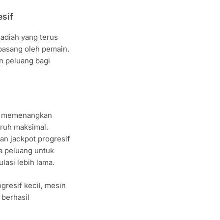
sif
diah yang terus
pasang oleh pemain.
an peluang bagi
.
at memenangkan
aruh maksimal.
gan jackpot progresif
a peluang untuk
lasi lebih lama.
resif kecil, mesin
 berhasil