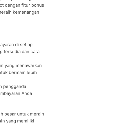
lot dengan fitur bonus
 meraih kemenangan
ayaran di setiap
g tersedia dan cara
in yang menawarkan
uk bermain lebih
an pengganda
embayaran Anda
ih besar untuk meraih
in yang memiliki