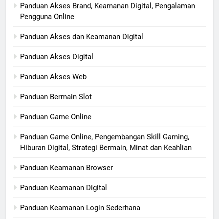
Panduan Akses Brand, Keamanan Digital, Pengalaman
Pengguna Online
Panduan Akses dan Keamanan Digital
Panduan Akses Digital
Panduan Akses Web
Panduan Bermain Slot
Panduan Game Online
Panduan Game Online, Pengembangan Skill Gaming,
Hiburan Digital, Strategi Bermain, Minat dan Keahlian
Panduan Keamanan Browser
Panduan Keamanan Digital
Panduan Keamanan Login Sederhana