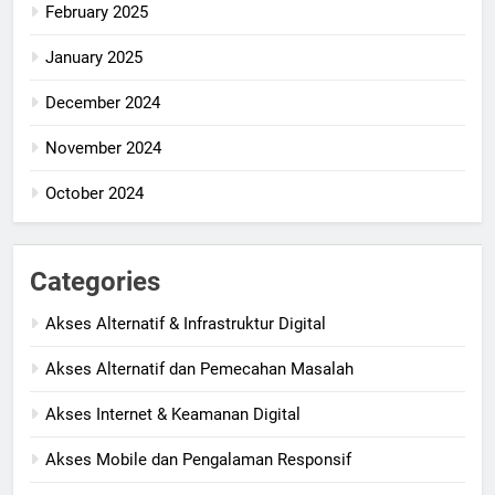
February 2025
January 2025
December 2024
November 2024
October 2024
Categories
Akses Alternatif & Infrastruktur Digital
Akses Alternatif dan Pemecahan Masalah
Akses Internet & Keamanan Digital
Akses Mobile dan Pengalaman Responsif