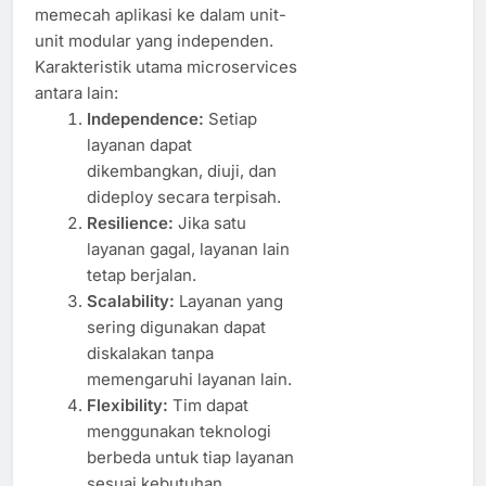
memecah aplikasi ke dalam unit-
unit modular yang independen.
Karakteristik utama microservices
antara lain:
Independence:
Setiap
layanan dapat
dikembangkan, diuji, dan
dideploy secara terpisah.
Resilience:
Jika satu
layanan gagal, layanan lain
tetap berjalan.
Scalability:
Layanan yang
sering digunakan dapat
diskalakan tanpa
memengaruhi layanan lain.
Flexibility:
Tim dapat
menggunakan teknologi
berbeda untuk tiap layanan
sesuai kebutuhan.