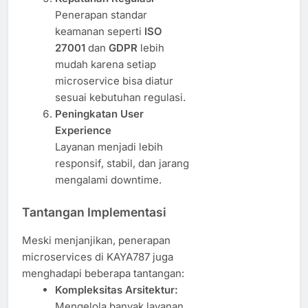
Penerapan standar
keamanan seperti
ISO
27001
dan
GDPR
lebih
mudah karena setiap
microservice bisa diatur
sesuai kebutuhan regulasi.
Peningkatan User
Experience
Layanan menjadi lebih
responsif, stabil, dan jarang
mengalami downtime.
Tantangan Implementasi
Meski menjanjikan, penerapan
microservices di KAYA787 juga
menghadapi beberapa tantangan:
Kompleksitas Arsitektur:
Mengelola banyak layanan