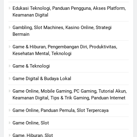
Edukasi Teknologi, Panduan Pengguna, Akses Platform,
Keamanan Digital
Gambling, Slot Machines, Kasino Online, Strategi
Bermain
Game & Hiburan, Pengembangan Diri, Produktivitas,
Kesehatan Mental, Teknologi
Game & Teknologi
Game Digital & Budaya Lokal
Game Online, Mobile Gaming, PC Gaming, Tutorial Akun,
Keamanan Digital, Tips & Trik Gaming, Panduan Internet
Game Online, Panduan Pemula, Slot Terpercaya
Game Online, Slot
Game, Hiburan, Slot