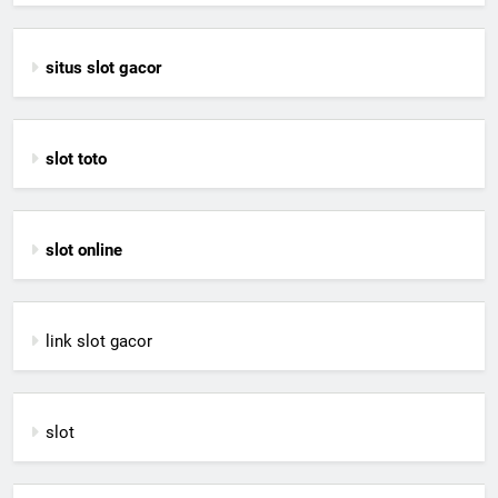
situs slot gacor
slot toto
slot online
link slot gacor
slot