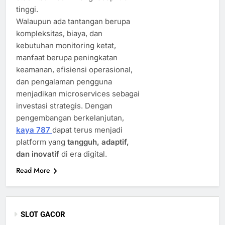
tinggi.
Walaupun ada tantangan berupa
kompleksitas, biaya, dan
kebutuhan monitoring ketat,
manfaat berupa peningkatan
keamanan, efisiensi operasional,
dan pengalaman pengguna
menjadikan microservices sebagai
investasi strategis. Dengan
pengembangan berkelanjutan,
kaya 787
dapat terus menjadi
platform yang
tangguh, adaptif,
dan inovatif
di era digital.
Read More
SLOT GACOR