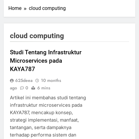
Home
cloud computing
cloud computing
Studi Tentang Infrastruktur
Microservices pada
KAYA787
625deea
10 months
ago
0
6 mins
Artikel ini membahas studi tentang
infrastruktur microservices pada
KAYA787, mencakup konsep,
strategi implementasi, manfaat,
tantangan, serta dampaknya
terhadap performa sistem dan