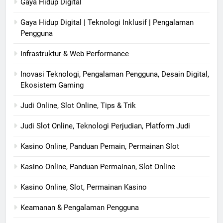
Gaya Hidup Digital
Gaya Hidup Digital | Teknologi Inklusif | Pengalaman
Pengguna
Infrastruktur & Web Performance
Inovasi Teknologi, Pengalaman Pengguna, Desain Digital,
Ekosistem Gaming
Judi Online, Slot Online, Tips & Trik
Judi Slot Online, Teknologi Perjudian, Platform Judi
Kasino Online, Panduan Pemain, Permainan Slot
Kasino Online, Panduan Permainan, Slot Online
Kasino Online, Slot, Permainan Kasino
Keamanan & Pengalaman Pengguna