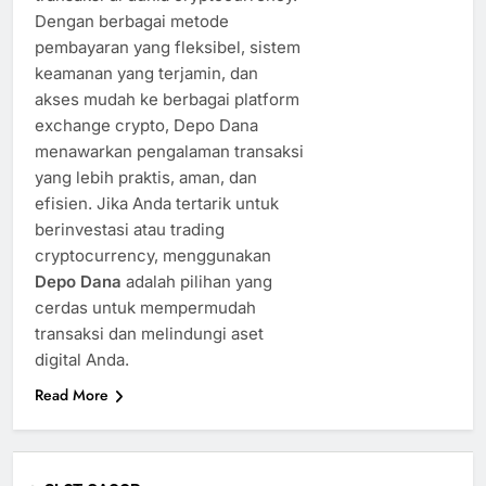
Dengan berbagai metode
pembayaran yang fleksibel, sistem
keamanan yang terjamin, dan
akses mudah ke berbagai platform
exchange crypto, Depo Dana
menawarkan pengalaman transaksi
yang lebih praktis, aman, dan
efisien. Jika Anda tertarik untuk
berinvestasi atau trading
cryptocurrency, menggunakan
Depo Dana
adalah pilihan yang
cerdas untuk mempermudah
transaksi dan melindungi aset
digital Anda.
Read More