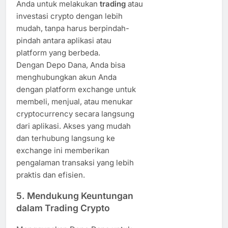
Anda untuk melakukan
trading
atau
investasi crypto dengan lebih
mudah, tanpa harus berpindah-
pindah antara aplikasi atau
platform yang berbeda.
Dengan Depo Dana, Anda bisa
menghubungkan akun Anda
dengan platform exchange untuk
membeli, menjual, atau menukar
cryptocurrency secara langsung
dari aplikasi. Akses yang mudah
dan terhubung langsung ke
exchange ini memberikan
pengalaman transaksi yang lebih
praktis dan efisien.
5.
Mendukung Keuntungan
dalam Trading Crypto