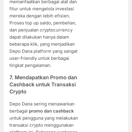
memanfaatkan berbagai alat dan
fitur untuk mengelola investasi
mereka dengan lebih efisien.
Proses top up saldo, pembelian,
dan penjualan cryptocurrency
dapat dilakukan hanya dalam
beberapa klik, yang menjadikan
Depo Dana platform yang sangat
user-friendly untuk berbagai
tingkat pengalaman.
7.
Mendapatkan Promo dan
Cashback untuk Transaksi
Crypto
Depo Dana sering menawarkan
berbagai
promo dan cashback
untuk pengguna yang melakukan
transaksi crypto menggunakan