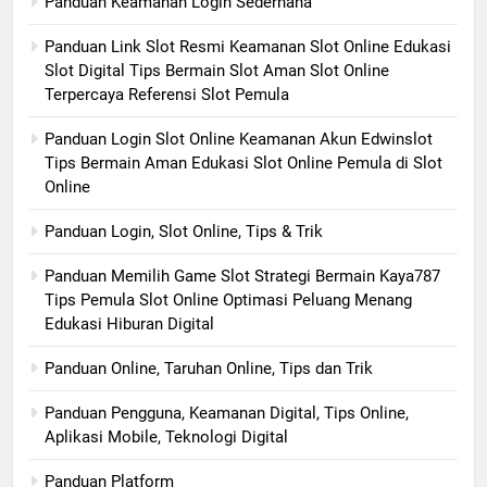
Panduan Keamanan Login Sederhana
Panduan Link Slot Resmi Keamanan Slot Online Edukasi
Slot Digital Tips Bermain Slot Aman Slot Online
Terpercaya Referensi Slot Pemula
Panduan Login Slot Online Keamanan Akun Edwinslot
Tips Bermain Aman Edukasi Slot Online Pemula di Slot
Online
Panduan Login, Slot Online, Tips & Trik
Panduan Memilih Game Slot Strategi Bermain Kaya787
Tips Pemula Slot Online Optimasi Peluang Menang
Edukasi Hiburan Digital
Panduan Online, Taruhan Online, Tips dan Trik
Panduan Pengguna, Keamanan Digital, Tips Online,
Aplikasi Mobile, Teknologi Digital
Panduan Platform