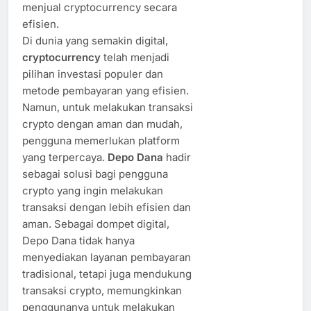
menjual cryptocurrency secara
efisien.
Di dunia yang semakin digital,
cryptocurrency
telah menjadi
pilihan investasi populer dan
metode pembayaran yang efisien.
Namun, untuk melakukan transaksi
crypto dengan aman dan mudah,
pengguna memerlukan platform
yang terpercaya.
Depo Dana
hadir
sebagai solusi bagi pengguna
crypto yang ingin melakukan
transaksi dengan lebih efisien dan
aman. Sebagai dompet digital,
Depo Dana tidak hanya
menyediakan layanan pembayaran
tradisional, tetapi juga mendukung
transaksi crypto, memungkinkan
penggunanya untuk melakukan