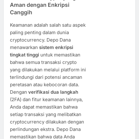
Aman dengan Enkripsi
Canggih
Keamanan adalah salah satu aspek
paling penting dalam dunia
cryptocurrency. Depo Dana
menawarkan
sistem enkripsi
tingkat tinggi
untuk memastikan
bahwa semua transaksi crypto
yang dilakukan melalui platform ini
terlindungi dari potensi ancaman
peretasan atau kebocoran data.
Dengan
verifikasi dua langkah
(2FA) dan fitur keamanan lainnya,
Anda dapat memastikan bahwa
setiap transaksi yang melibatkan
cryptocurrency dilakukan dengan
perlindungan ekstra. Depo Dana
memastikan bahwa data Anda