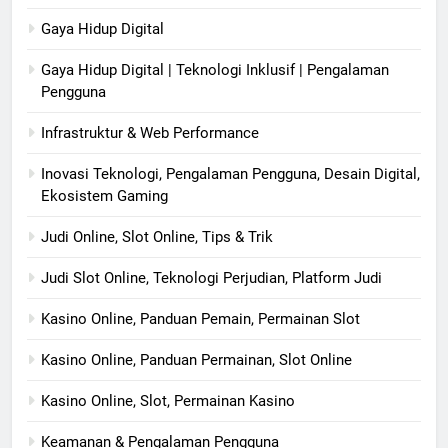
Gaya Hidup Digital
Gaya Hidup Digital | Teknologi Inklusif | Pengalaman
Pengguna
Infrastruktur & Web Performance
Inovasi Teknologi, Pengalaman Pengguna, Desain Digital,
Ekosistem Gaming
Judi Online, Slot Online, Tips & Trik
Judi Slot Online, Teknologi Perjudian, Platform Judi
Kasino Online, Panduan Pemain, Permainan Slot
Kasino Online, Panduan Permainan, Slot Online
Kasino Online, Slot, Permainan Kasino
Keamanan & Pengalaman Pengguna