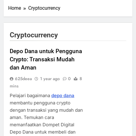
Home
Cryptocurrency
Cryptocurrency
Depo Dana untuk Pengguna
Crypto: Transaksi Mudah
dan Aman
625deea
1 year ago
0
8
mins
Pelajari bagaimana
depo dana
membantu pengguna crypto
dengan transaksi yang mudah dan
aman. Temukan cara
memanfaatkan Dompet Digital
Depo Dana untuk membeli dan