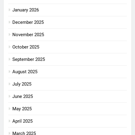
January 2026
December 2025
November 2025
October 2025
September 2025
August 2025
July 2025
June 2025
May 2025
April 2025
March 2025