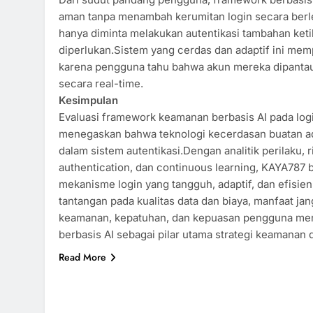
aman tanpa menambah kerumitan login secara ber
hanya diminta melakukan autentikasi tambahan ket
diperlukan.Sistem yang cerdas dan adaptif ini me
karena pengguna tahu bahwa akun mereka dipantau
secara real-time.
Kesimpulan
Evaluasi framework keamanan berbasis AI pada lo
menegaskan bahwa teknologi kecerdasan buatan a
dalam sistem autentikasi.Dengan analitik perilaku, 
authentication, dan continuous learning, KAYA787
mekanisme login yang tangguh, adaptif, dan efisie
tantangan pada kualitas data dan biaya, manfaat ja
keamanan, kepatuhan, dan kepuasan pengguna me
berbasis AI sebagai pilar utama strategi keamanan 
Read More