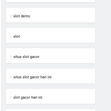
slot demo
slot
situs slot gacor
situs slot gacor hari ini
slot gacor hari ini