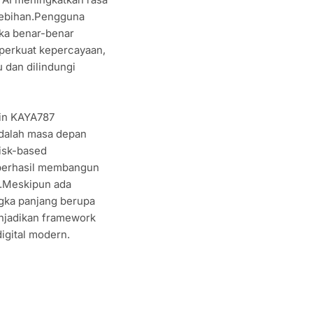
lebihan.Pengguna
ika benar-benar
mperkuat kepercayaan,
 dan dilindungi
gin KAYA787
dalah masa depan
risk-based
 berhasil membangun
n.Meskipun ada
ngka panjang berupa
njadikan framework
digital modern.