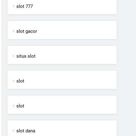
slot 777
slot gacor
situs slot
slot
slot
slot dana