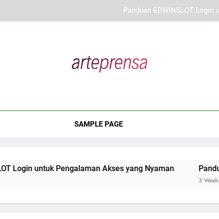
Panduan EDWINSLOT Login u
Panduan Memahami Fungsi KA
Cara Mengatasi KAYA787 Logi
EDWINSLOT Link Altern
e Prensa
Panduan EDWINSLOT Login u
ni Dan Konten Digital Di Arte Prensa. Untuk Para Kreator Yang 
Panduan Memahami Fungsi KA
SAMPLE PAGE
Cara Mengatasi KAYA787 Logi
ntuk Pengalaman Akses yang Nyaman
Panduan Memaham
3 Weeks Ago