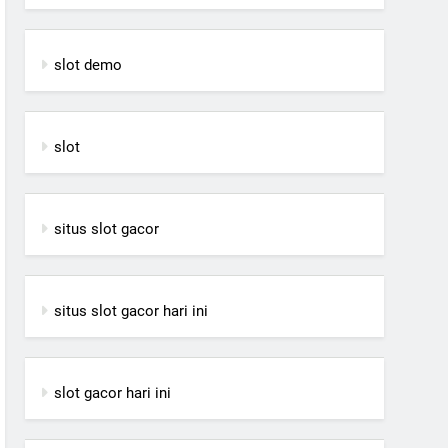
slot demo
slot
situs slot gacor
situs slot gacor hari ini
slot gacor hari ini