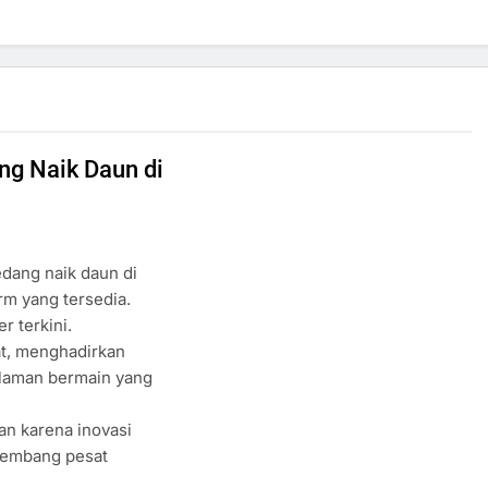
g Naik Daun di
ang naik daun di
rm yang tersedia.
 terkini.
t, menghadirkan
alaman bermain yang
an karena inovasi
rkembang pesat