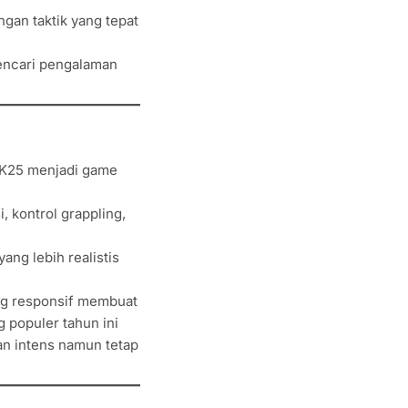
an taktik yang tepat
mencari pengalaman
2K25 menjadi game
 kontrol grappling,
ng lebih realistis
ng responsif membuat
 populer tahun ini
n intens namun tetap