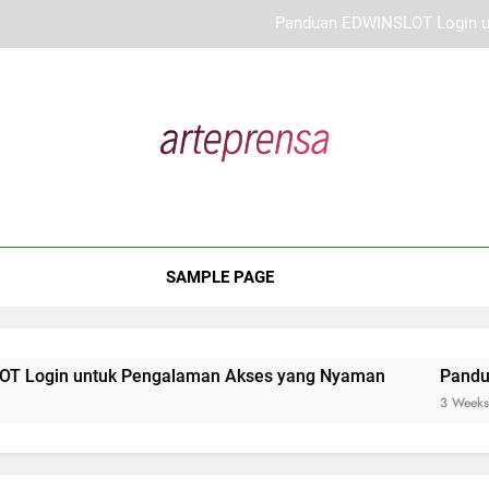
Panduan EDWINSLOT Login u
Panduan Memahami Fungsi KA
Cara Mengatasi KAYA787 Logi
EDWINSLOT Link Altern
e Prensa
Panduan EDWINSLOT Login u
ni Dan Konten Digital Di Arte Prensa. Untuk Para Kreator Yang 
Panduan Memahami Fungsi KA
SAMPLE PAGE
Cara Mengatasi KAYA787 Logi
tuk Pengalaman Akses yang Nyaman
Panduan Memahami
3 Weeks Ago