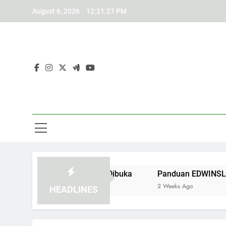
Skip
August 6, 2026
12:21:28 PM
to
content
Art
Temukan Se
aman Utama Sulit Dibuka
Panduan EDWINSLOT Login un
2 Weeks Ago
HEADLINES