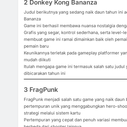
2 Donkey Kong Bananza
Judul berikutnya yang sedang naik daun tahun ini
Bananza
Game ini berhasil membawa nuansa nostalgia den
Grafis yang segar, kontrol sederhana, serta level-le
membuat game ini ramai dimainkan baik oleh pema
pemain baru
Keunikannya terletak pada gameplay platformer ya
mudah diikuti
Itulah mengapa game ini termasuk salah satu judul 
dibicarakan tahun ini
3 FragPunk
FragPunk menjadi salah satu game yang naik daun 
pertempuran unik yang menggabungkan hero-shoo
strategi melalui sistem kartu
Pertempuran yang cepat dan penuh variasi membua
berbeda dari shooter lainnya