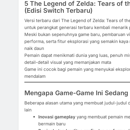
5 The Legend of Zelda: Tears of 
(Edisi Switch Terbaru)
Versi terbaru dari The Legend of Zelda: Tears of th
untuk perangkat generasi terbaru kembali menarik 
Meski bukan sepenuhnya game baru, pembaruan vi
performa, serta fitur eksplorasi yang semakin kay
naik daun
Pemain dapat menikmati dunia yang luas, penuh mis
detail-detail visual yang memanjakan mata
Game ini cocok bagi pemain yang menyukai eksplora
mendalam
Mengapa Game-Game Ini Sedang 
Beberapa alasan utama yang membuat judul-judul di
lain
Inovasi gameplay
yang membuat pemain me
bermain baru