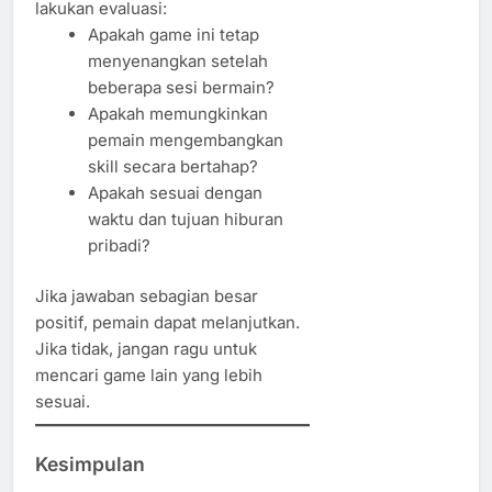
lakukan evaluasi:
Apakah game ini tetap
menyenangkan setelah
beberapa sesi bermain?
Apakah memungkinkan
pemain mengembangkan
skill secara bertahap?
Apakah sesuai dengan
waktu dan tujuan hiburan
pribadi?
Jika jawaban sebagian besar
positif, pemain dapat melanjutkan.
Jika tidak, jangan ragu untuk
mencari game lain yang lebih
sesuai.
Kesimpulan