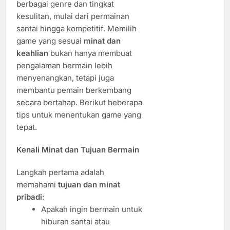
berbagai genre dan tingkat
kesulitan, mulai dari permainan
santai hingga kompetitif. Memilih
game yang sesuai
minat dan
keahlian
bukan hanya membuat
pengalaman bermain lebih
menyenangkan, tetapi juga
membantu pemain berkembang
secara bertahap. Berikut beberapa
tips untuk menentukan game yang
tepat.
Kenali Minat dan Tujuan Bermain
Langkah pertama adalah
memahami
tujuan dan minat
pribadi
:
Apakah ingin bermain untuk
hiburan santai atau