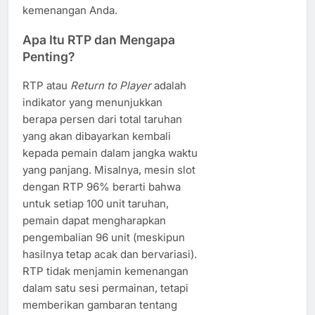
kemenangan Anda.
Apa Itu RTP dan Mengapa
Penting?
RTP atau
Return to Player
adalah
indikator yang menunjukkan
berapa persen dari total taruhan
yang akan dibayarkan kembali
kepada pemain dalam jangka waktu
yang panjang. Misalnya, mesin slot
dengan RTP 96% berarti bahwa
untuk setiap 100 unit taruhan,
pemain dapat mengharapkan
pengembalian 96 unit (meskipun
hasilnya tetap acak dan bervariasi).
RTP tidak menjamin kemenangan
dalam satu sesi permainan, tetapi
memberikan gambaran tentang