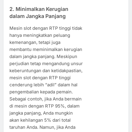
2.
Minimalkan Kerugian
dalam Jangka Panjang
Mesin slot dengan RTP tinggi tidak
hanya meningkatkan peluang
kemenangan, tetapi juga
membantu meminimalkan kerugian
dalam jangka panjang. Meskipun
perjudian tetap mengandung unsur
keberuntungan dan ketidakpastian,
mesin slot dengan RTP tinggi
cenderung lebih “adil” dalam hal
pengembalian kepada pemain.
Sebagai contoh, jika Anda bermain
di mesin dengan RTP 95%, dalam
jangka panjang, Anda mungkin
akan kehilangan 5% dari total
taruhan Anda. Namun, jika Anda