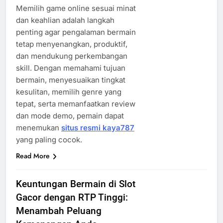
Memilih game online sesuai minat
dan keahlian adalah langkah
penting agar pengalaman bermain
tetap menyenangkan, produktif,
dan mendukung perkembangan
skill. Dengan memahami tujuan
bermain, menyesuaikan tingkat
kesulitan, memilih genre yang
tepat, serta memanfaatkan review
dan mode demo, pemain dapat
menemukan
situs resmi kaya787
yang paling cocok.
Read More
Keuntungan Bermain di Slot
Gacor dengan RTP Tinggi:
Menambah Peluang