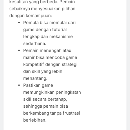
kesulitan yang berbeda. Pemain
sebaiknya menyesuaikan pilihan
dengan kemampuan:
Pemula bisa memulai dari
game dengan tutorial
lengkap dan mekanisme
sederhana.
Pemain menengah atau
mahir bisa mencoba game
kompetitif dengan strategi
dan skill yang lebih
menantang.
Pastikan game
memungkinkan peningkatan
skill secara bertahap,
sehingga pemain bisa
berkembang tanpa frustrasi
berlebihan.