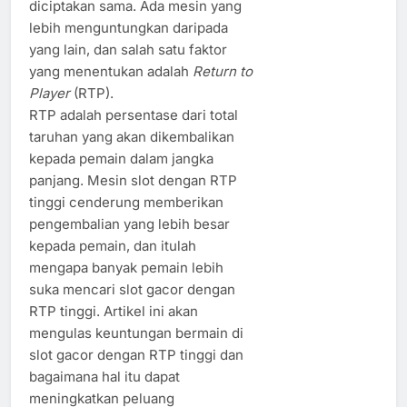
diciptakan sama. Ada mesin yang
lebih menguntungkan daripada
yang lain, dan salah satu faktor
yang menentukan adalah
Return to
Player
(RTP).
RTP adalah persentase dari total
taruhan yang akan dikembalikan
kepada pemain dalam jangka
panjang. Mesin slot dengan RTP
tinggi cenderung memberikan
pengembalian yang lebih besar
kepada pemain, dan itulah
mengapa banyak pemain lebih
suka mencari slot gacor dengan
RTP tinggi. Artikel ini akan
mengulas keuntungan bermain di
slot gacor dengan RTP tinggi dan
bagaimana hal itu dapat
meningkatkan peluang