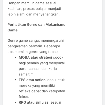
Dengan memilih game sesuai
keahlian, proses belajar menjadi
lebih alami dan menyenangkan.
Perhatikan Genre dan Mekanisme
Game
Genre game sangat memengaruhi
pengalaman bermain. Beberapa
tips memilih genre yang tepat:
MOBA atau strategi
cocok
bagi pemain yang menyukai
perencanaan dan kerja
sama tim.
FPS atau action
ideal untuk
mereka yang memiliki
refleks cepat dan ketepatan
fokus.
RPG atau simulasi
sesuai