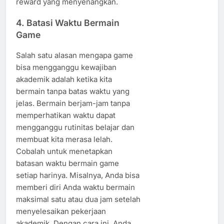
reward yang menyenangkan.
4.
Batasi Waktu Bermain
Game
Salah satu alasan mengapa game
bisa mengganggu kewajiban
akademik adalah ketika kita
bermain tanpa batas waktu yang
jelas. Bermain berjam-jam tanpa
memperhatikan waktu dapat
mengganggu rutinitas belajar dan
membuat kita merasa lelah.
Cobalah untuk menetapkan
batasan waktu bermain game
setiap harinya. Misalnya, Anda bisa
memberi diri Anda waktu bermain
maksimal satu atau dua jam setelah
menyelesaikan pekerjaan
akademik. Dengan cara ini, Anda