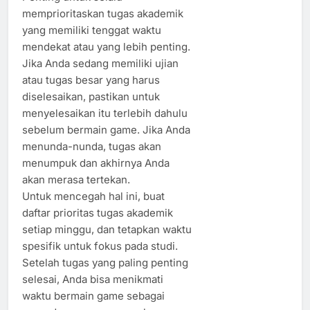
memprioritaskan tugas akademik
yang memiliki tenggat waktu
mendekat atau yang lebih penting.
Jika Anda sedang memiliki ujian
atau tugas besar yang harus
diselesaikan, pastikan untuk
menyelesaikan itu terlebih dahulu
sebelum bermain game. Jika Anda
menunda-nunda, tugas akan
menumpuk dan akhirnya Anda
akan merasa tertekan.
Untuk mencegah hal ini, buat
daftar prioritas tugas akademik
setiap minggu, dan tetapkan waktu
spesifik untuk fokus pada studi.
Setelah tugas yang paling penting
selesai, Anda bisa menikmati
waktu bermain game sebagai