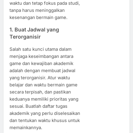
waktu dan tetap fokus pada studi,
tanpa harus meninggalkan
kesenangan bermain game.
1.
Buat Jadwal yang
Terorganisir
Salah satu kunci utama dalam
menjaga keseimbangan antara
game dan kewajiban akademik
adalah dengan membuat jadwal
yang terorganisir. Atur waktu
belajar dan waktu bermain game
secara terpisah, dan pastikan
keduanya memiliki prioritas yang
sesuai. Buatlah daftar tugas
akademik yang perlu diselesaikan
dan tentukan waktu khusus untuk
memainkannya.