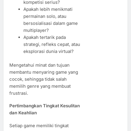
kompetisi serius?
Apakah lebih menikmati
permainan solo, atau
bersosialisasi dalam game
multiplayer?
Apakah tertarik pada
strategi, refleks cepat, atau
eksplorasi dunia virtual?
Mengetahui minat dan tujuan
membantu menyaring game yang
cocok, sehingga tidak salah
memilih genre yang membuat
frustrasi.
Pertimbangkan Tingkat Kesulitan
dan Keahlian
Setiap game memiliki tingkat