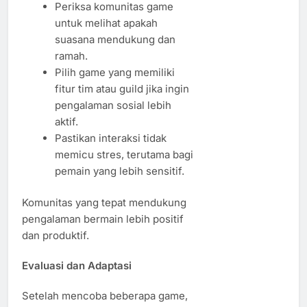
Periksa komunitas game
untuk melihat apakah
suasana mendukung dan
ramah.
Pilih game yang memiliki
fitur tim atau guild jika ingin
pengalaman sosial lebih
aktif.
Pastikan interaksi tidak
memicu stres, terutama bagi
pemain yang lebih sensitif.
Komunitas yang tepat mendukung
pengalaman bermain lebih positif
dan produktif.
Evaluasi dan Adaptasi
Setelah mencoba beberapa game,