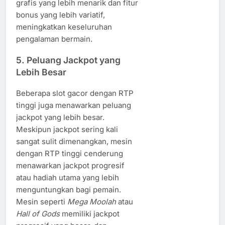
grafis yang lebih menarik dan fitur
bonus yang lebih variatif,
meningkatkan keseluruhan
pengalaman bermain.
5.
Peluang Jackpot yang
Lebih Besar
Beberapa slot gacor dengan RTP
tinggi juga menawarkan peluang
jackpot yang lebih besar.
Meskipun jackpot sering kali
sangat sulit dimenangkan, mesin
dengan RTP tinggi cenderung
menawarkan jackpot progresif
atau hadiah utama yang lebih
menguntungkan bagi pemain.
Mesin seperti
Mega Moolah
atau
Hall of Gods
memiliki jackpot