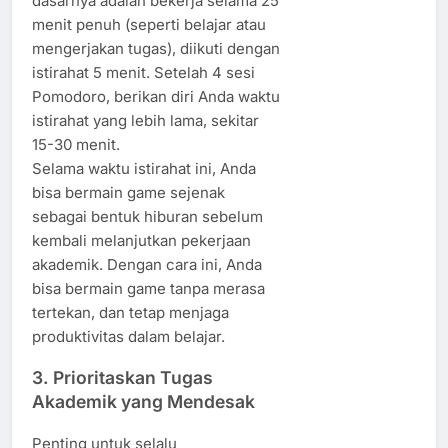
dasarnya adalah bekerja selama 25
menit penuh (seperti belajar atau
mengerjakan tugas), diikuti dengan
istirahat 5 menit. Setelah 4 sesi
Pomodoro, berikan diri Anda waktu
istirahat yang lebih lama, sekitar
15-30 menit.
Selama waktu istirahat ini, Anda
bisa bermain game sejenak
sebagai bentuk hiburan sebelum
kembali melanjutkan pekerjaan
akademik. Dengan cara ini, Anda
bisa bermain game tanpa merasa
tertekan, dan tetap menjaga
produktivitas dalam belajar.
3.
Prioritaskan Tugas
Akademik yang Mendesak
Penting untuk selalu