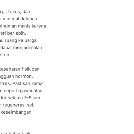
gi, fokus, dan
ih minimal delapan
 minuman manis karena
ori berlebih.
au ruang keluarga
 dapat menjadi salah
sten.
esehatan fisik dan
angguan hormon,
stres. Pastikan kamar
n seperti gawai atau
tidur selama 7–8 jam
regenerasi sel,
a keseimbangan
sehatan fisik.