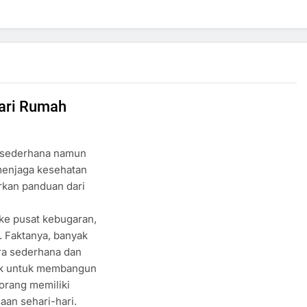
dari Rumah
n sederhana namun
menjaga kesehatan
arkan panduan dari
 ke pusat kebugaran,
. Faktanya, banyak
ara sederhana dan
aik untuk membangun
eorang memiliki
aan sehari-hari.