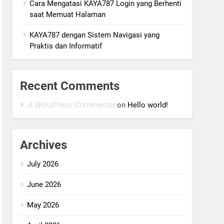
Cara Mengatasi KAYA787 Login yang Berhenti
saat Memuat Halaman
KAYA787 dengan Sistem Navigasi yang
Praktis dan Informatif
Recent Comments
A WordPress Commenter
on
Hello world!
Archives
July 2026
June 2026
May 2026