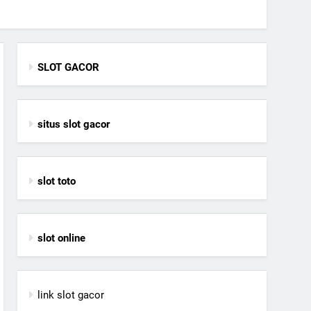
SLOT GACOR
situs slot gacor
slot toto
slot online
link slot gacor