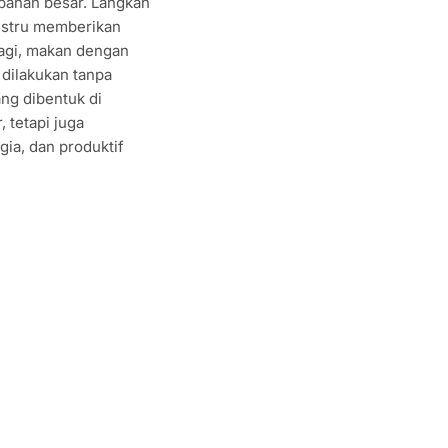
ubahan besar. Langkah
justru memberikan
pagi, makan dengan
 dilakukan tanpa
ang dibentuk di
 tetapi juga
ia, dan produktif